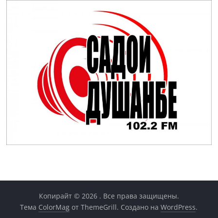
Копирайт © 2026
. Все права защищены.
Тема
ColorMag
от ThemeGrill. Создано на
WordPress
.