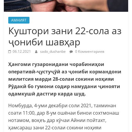
АМНИЯТ
Куштори зани 22-сола аз
ҷониби шавҳар
06.12.2021
sado_dushanbe
0 Комментариев
Ҳангоми гузаронидани чорабиниҳои
оперативӣ-ҷустуҷӯӣ аз ҷониби кормандони
милитсия марди 28-солаи сокини ноҳияи
Рӯдакӣ бо гумони содир намудани ҷинояти
одамкушӣ дастгир карда шуд.
Номбурда, 4-уми декабри соли 2021, тахминан
соати 11:00, дар 8-ум ошёнаи бинои сохтмонаш
нотамом, воқеъ дар кӯчаи Айнии пойтахт,
ҳамсараш зани 22-солаи сокини ноҳияи