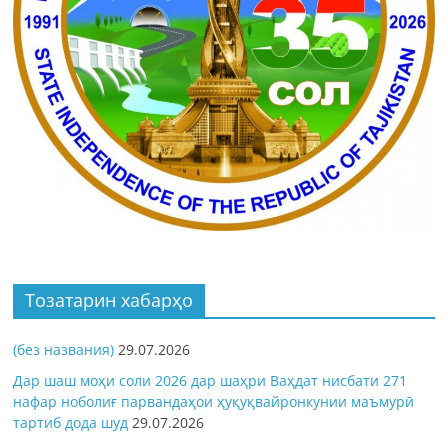
Тозатарин хабарҳо
(без названия)
29.07.2026
Дар шаш моҳи соли 2026 дар шаҳри Ваҳдат нисбати 271
нафар ноболиғ парвандаҳои ҳуқуқвайронкунии маъмурӣ
тартиб дода шуд
29.07.2026