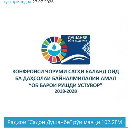
густариш дод
27.07.2026
Радиои “Садои Душанбе” рӯи мавҷи 102.2FM