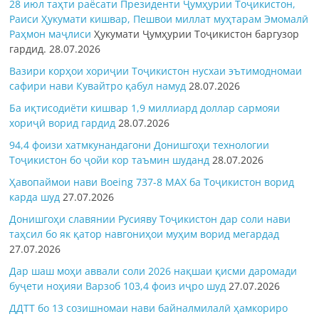
28 июл таҳти раёсати Президенти Ҷумҳурии Тоҷикистон,
Раиси Ҳукумати кишвар, Пешвои миллат муҳтарам Эмомалӣ
Раҳмон
маҷлиси
Ҳукумати Ҷумҳурии Тоҷикистон баргузор
гардид.
28.07.2026
Вазири корҳои хориҷии Тоҷикистон нусхаи эътимодномаи
сафири нави Кувайтро қабул намуд
28.07.2026
Ба иқтисодиёти кишвар 1,9 миллиард доллар сармояи
хориҷӣ ворид гардид
28.07.2026
94,4 фоизи хатмкунандагони Донишгоҳи технологии
Тоҷикистон бо ҷойи кор таъмин шуданд
28.07.2026
Ҳавопаймои нави Boeing 737-8 MAX ба Тоҷикистон ворид
карда шуд
27.07.2026
Донишгоҳи славянии Русияву Тоҷикистон дар соли нави
таҳсил бо як қатор навгониҳои муҳим ворид мегардад
27.07.2026
Дар шаш моҳи аввали соли 2026 нақшаи қисми даромади
буҷети ноҳияи Варзоб 103,4 фоиз иҷро шуд
27.07.2026
ДДТТ бо 13 созишномаи нави байналмилалӣ ҳамкориро