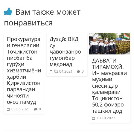
Вам также может
понравиться
Прокуратура
Дуздӣ: ВКД
и генералии
ду
Тоҷикистон
ҷавонзанро
нисбат ба
гумонбар
ДАЪВАТИ
гурӯҳи
медонад
ТИРАМОҲӢ.
хизматчиёни
02.04.2021
0
Ин маъракаи
ҳарбии
муҳими
Қирғизистон
сиёсӣ дар
парвандаи
қаламрави
ҷиноятӣ
Тоҷикистон
оғоз намуд
50,2 фоизро
03.05.2021
0
ташкил дод
13.10.2022