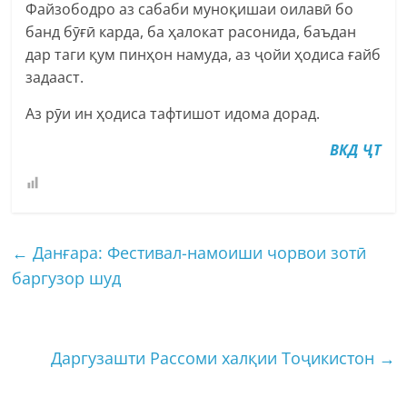
Файзободро аз сабаби муноқишаи оилавӣ бо
банд бӯғӣ карда, ба ҳалокат расонида, баъдан
дар таги қум пинҳон намуда, аз ҷойи ҳодиса ғайб
задааст.
Аз рӯи ин ҳодиса тафтишот идома дорад.
ВКД ҶТ
←
Данғара: Фестивал-намоиши чорвои зотӣ
баргузор шуд
Даргузашти Рассоми халқии Тоҷикистон
→