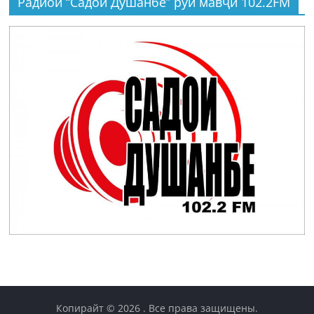
Радиои “Садои Душанбе” рӯи мавҷи 102.2FM
Копирайт © 2026
. Все права защищены.