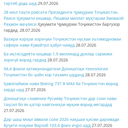
тартиб дода шуд
29.07.2026
28 июл таҳти раёсати Президенти Ҷумҳурии Тоҷикистон,
Раиси Ҳукумати кишвар, Пешвои миллат муҳтарам Эмомалӣ
Раҳмон
маҷлиси
Ҳукумати Ҷумҳурии Тоҷикистон баргузор
гардид.
28.07.2026
Вазири корҳои хориҷии Тоҷикистон нусхаи эътимодномаи
сафири нави Кувайтро қабул намуд
28.07.2026
Ба иқтисодиёти кишвар 1,9 миллиард доллар сармояи
хориҷӣ ворид гардид
28.07.2026
94,4 фоизи хатмкунандагони Донишгоҳи технологии
Тоҷикистон бо ҷойи кор таъмин шуданд
28.07.2026
Ҳавопаймои нави Boeing 737-8 MAX ба Тоҷикистон ворид
карда шуд
27.07.2026
Донишгоҳи славянии Русияву Тоҷикистон дар соли нави
таҳсил бо як қатор навгониҳои муҳим ворид мегардад
27.07.2026
Дар шаш моҳи аввали соли 2026 нақшаи қисми даромади
буҷети ноҳияи Варзоб 103,4 фоиз иҷро шуд
27.07.2026