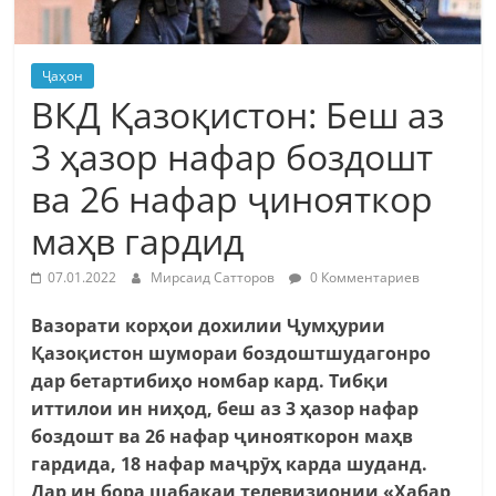
Ҷаҳон
ВКД Қазоқистон: Беш аз
3 ҳазор нафар боздошт
ва 26 нафар ҷинояткор
маҳв гардид
07.01.2022
Мирсаид Сатторов
0 Комментариев
Вазорати корҳои дохилии Ҷумҳурии
Қазоқистон шумораи боздоштшудагонро
дар бетартибиҳо номбар кард. Тибқи
иттилои ин ниҳод, беш аз 3 ҳазор нафар
боздошт ва 26 нафар ҷинояткорон маҳв
гардида, 18 нафар маҷрӯҳ карда шуданд.
Дар ин бора шабакаи телевизионии «Хабар