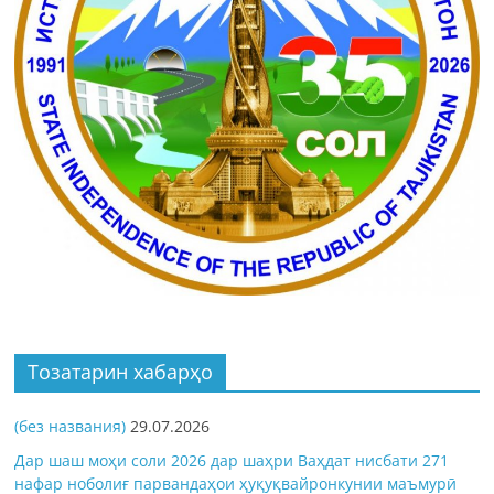
Тозатарин хабарҳо
(без названия)
29.07.2026
Дар шаш моҳи соли 2026 дар шаҳри Ваҳдат нисбати 271
нафар ноболиғ парвандаҳои ҳуқуқвайронкунии маъмурӣ