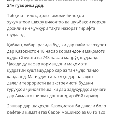
24» гузориш дод.
Тибқи иттилоъ, ҳоло тамоми биноҳои
ҳукуматҳои шаҳру вилоятҳо ва шуъбаҳои корҳои
дохилии ин ҷумҳурӣ таҳти назорат гирифта
шудаанд.
Қаблан, хабар расида буд, ки дар пайи тазоҳурот
дар Қазоқистон 18 нафар кормандони мақомоти
қудратӣ кушта ва 748 нафар маҷрӯҳ шудаанд.
Ҷасади ду нафар кормандони мақомоти
қудратии кушташударо сар аз тан ҷудо пайдо
кардаанд. Мавҷудияти захмҳо дар ҷасадҳо
далели террористӣ ва экстремистӣ будани
гурӯҳҳои ҷиноятпеша, ки дар задухӯрдҳои кӯчагӣ
дар Алмаато ширкат доштанд, арзёбӣ гардид.
2 январ дар шаҳрҳои Қазоқистон ба далели боло
рафтани қимати газ барои мошинҳо аз 60 то 120