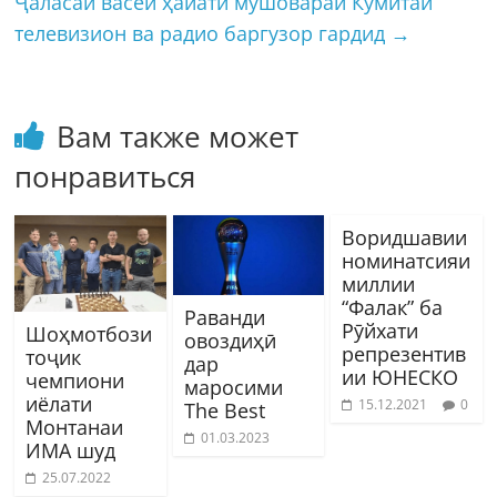
Ҷаласаи васеи ҳайати мушовараи Кумитаи
телевизион ва радио баргузор гардид
→
Вам также может
понравиться
Воридшавии
номинатсияи
миллии
“Фалак” ба
Раванди
Рӯйхати
Шоҳмотбози
овоздиҳӣ
репрезентив
тоҷик
дар
ии ЮНЕСКО
чемпиони
маросими
иёлати
15.12.2021
0
The Best
Монтанаи
01.03.2023
ИМА шуд
25.07.2022