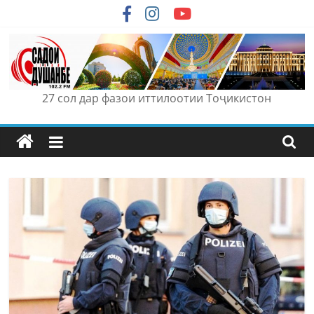
Skip
to
content
27 сол дар фазои иттилоотии Тоҷикистон