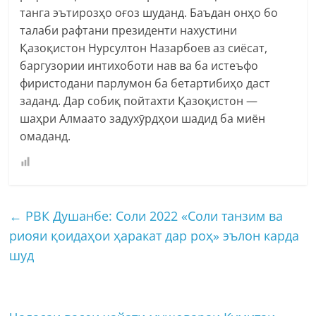
танга эътирозҳо оғоз шуданд. Баъдан онҳо бо
талаби рафтани президенти нахустини
Қазоқистон Нурсултон Назарбоев аз сиёсат,
баргузории интихоботи нав ва ба истеъфо
фиристодани парлумон ба бетартибиҳо даст
заданд. Дар собиқ пойтахти Қазоқистон —
шаҳри Алмаато задухӯрдҳои шадид ба миён
омаданд.
←
РВК Душанбе: Соли 2022 «Соли танзим ва
риояи қоидаҳои ҳаракат дар роҳ» эълон карда
шуд