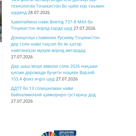
технологии Тоҷикистон бо ҷойи кор таъмин
шуданд
28.07.2026
Ҳавопаймои нави Boeing 737-8 MAX ба
Тоҷикистон ворид карда шуд
27.07.2026
Донишгоҳи славянии Русияву Тоҷикистон
дар соли нави таҳсил бо як қатор
навгониҳои муҳим ворид мегардад
27.07.2026
Дар шаш моҳи аввали соли 2026 нақшаи
қисми даромади буҷети ноҳияи Варзоб
103,4 фоиз иҷро шуд
27.07.2026
ДДТТ бо 13 созишномаи нави
байналмилалӣ ҳамкориро густариш дод
27.07.2026