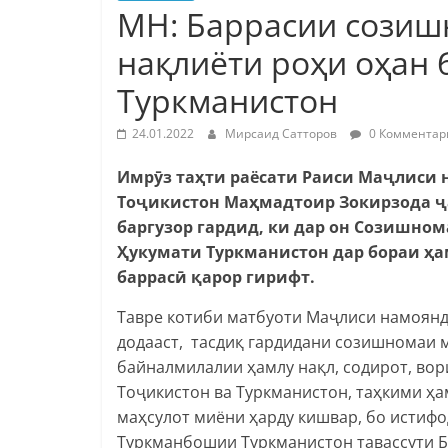
МН: Баррасии созиш
нақлиёти роҳи оҳан 
Туркманистон
24.01.2022
Мирсаид Сатторов
0 Комментар
Имрӯз таҳти раёсати Раиси Маҷлиси
Тоҷикистон Маҳмадтоир Зокирзода ҷ
баргузор гардид, ки дар он Созишно
Ҳукумати Туркманистон дар бораи ҳа
баррасӣ қарор гирифт.
Тавре котиби матбуоти Маҷлиси намоянд
додааст, тасдиқ гардидани созишномаи 
байналмилалии ҳамлу нақл, содирот, вор
Тоҷикистон ва Туркманистон, таҳкими ҳа
маҳсулот миёни ҳарду кишвар, бо истифо
Туркманбошии Туркманистон тавассути Б