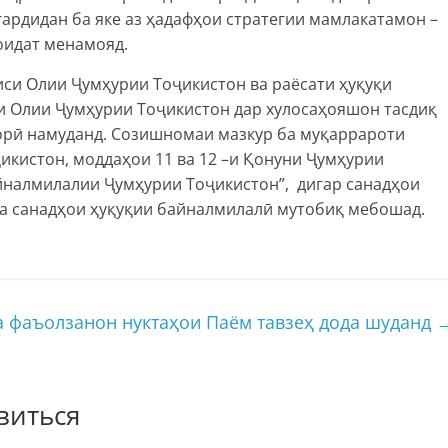
ардидан ба яке аз ҳадафҳои стратегии мамлакатамон –
оидат менамояд.
и Олии Ҷумҳурии Тоҷикистон ва раёсати ҳуқуқи
 Олии Ҷумҳурии Тоҷикистон дар хулосаҳояшон тасдиқ
рӣ намуданд. Созишномаи мазкур ба муқаррароти
икистон, моддаҳои 11 ва 12 –и Қонуни Ҷумҳурии
налмилалии Ҷумҳурии Тоҷикистон”, дигар санадҳои
а санадҳои ҳуқуқии байналмилалӣ мутобиқ мебошад.
а фаъолзанон нуктаҳои Паём тавзеҳ дода шуданд
виться