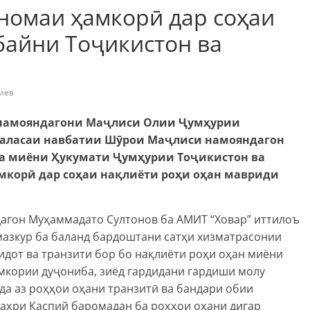
номаи ҳамкорӣ дар соҳаи
байни Тоҷикистон ва
иев
 намояндагони Маҷлиси Олии Ҷумҳурии
аласаи навбатии Шӯрои Маҷлиси намояндагон
ма миёни Ҳукумати Ҷумҳурии Тоҷикистон ва
мкорӣ дар соҳаи нақлиёти роҳи оҳан мавриди
агон Муҳаммадато Султонов ба АМИТ “Ховар” иттилоъ
мазкур ба баланд бардоштани сатҳи хизматрасонии
идот ва транзити бор бо нақлиёти роҳи оҳан миёни
мкории дуҷониба, зиёд гардидани гардиши молу
да аз роҳҳои оҳани транзитӣ ва бандари обии
аҳри Каспий баромадан ба роҳҳои оҳани дигар