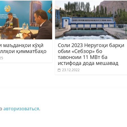
и маъданҳои кӯҳӣ
Соли 2023 Неругоҳи барқи
аллҳои қимматбаҳо
обии «Себзор» бо
тавоноии 11 МВт ба
25
истифода дода мешавад
23.12.2022
мо
авторизоваться
.