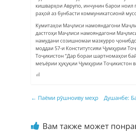
кишварҳои Аврупо, инчунин барои ноил г
раҳоӣ аз бунбасти коммуникатсионӣ мус
Кумитаҳои Маҷлиси намояндагони Маҷлис
дастгоҳи Маҷлиси намояндагони Маҷлиси
намудани созишномаи мазкурро ҷонибдо
моддаи 57-и Конститутсияи Ҷумҳурии Тоҷ
Тоҷикистон “Дар бораи шартномаҳои бай
меъёрии ҳуқуқии Ҷумҳурии Тоҷикистон в
←
Паёми рӯшноиву меҳр
Душанбе: Б
Вам также может понра