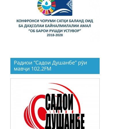
Радиои “Садои Душанбе” рӯи
мавҷи 102.2FM