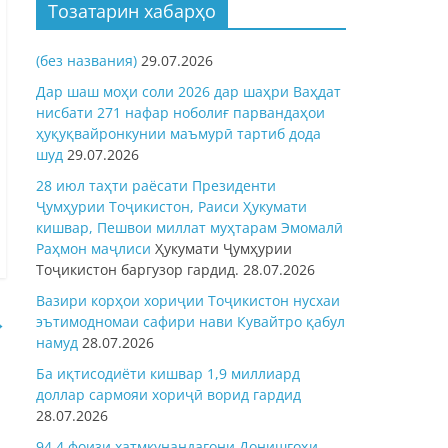
Тозатарин хабарҳо
(без названия)
29.07.2026
Дар шаш моҳи соли 2026 дар шаҳри Ваҳдат
нисбати 271 нафар ноболиғ парвандаҳои
ҳуқуқвайронкунии маъмурӣ тартиб дода
шуд
29.07.2026
28 июл таҳти раёсати Президенти
Ҷумҳурии Тоҷикистон, Раиси Ҳукумати
кишвар, Пешвои миллат муҳтарам Эмомалӣ
Раҳмон
маҷлиси
Ҳукумати Ҷумҳурии
Тоҷикистон баргузор гардид.
28.07.2026
Вазири корҳои хориҷии Тоҷикистон нусхаи
→
эътимодномаи сафири нави Кувайтро қабул
намуд
28.07.2026
Ба иқтисодиёти кишвар 1,9 миллиард
доллар сармояи хориҷӣ ворид гардид
28.07.2026
94,4 фоизи хатмкунандагони Донишгоҳи