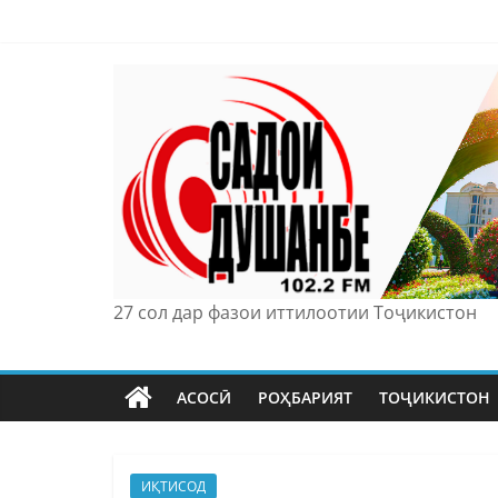
Skip
to
content
27 сол дар фазои иттилоотии Тоҷикистон
АСОСӢ
РОҲБАРИЯТ
ТОҶИКИСТОН
ИҚТИСОД