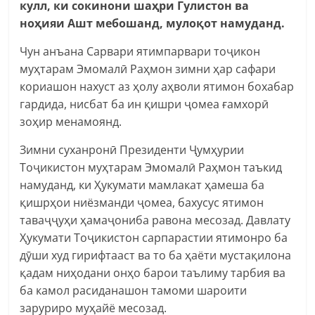
кулл, ки сокинони шаҳри Гулистон ва
ноҳияи Ашт мебошанд, мулоқот намуданд.
Чун анъана Сарвари ятимпарвари тоҷикон
муҳтарам Эмомалӣ Раҳмон зимни ҳар сафари
кориашон нахуст аз ҳолу аҳволи ятимон бохабар
гардида, нисбат ба ин қишри ҷомеа ғамхорӣ
зоҳир менамоянд.
Зимни суханронӣ Президенти Ҷумҳурии
Тоҷикистон муҳтарам Эмомалӣ Раҳмон таъкид
намуданд, ки Ҳукумати мамлакат ҳамеша ба
қишрҳои ниёзманди ҷомеа, бахусус ятимон
таваҷҷуҳи ҳамаҷониба равона месозад. Давлату
Ҳукумати Тоҷикистон сарпарастии ятимонро ба
дӯши худ гирифтааст ва то ба ҳаёти мустақилона
қадам ниҳодани онҳо барои таълиму тарбия ва
ба камол расиданашон тамоми шароити
заруриро муҳайё месозад.