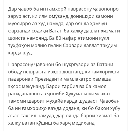
Дар ҷавоб ба ин ғамхорӣ наврасону ҷавононро
зарур аст, ки илм омӯзанд, донишҳои замони
муосирро аз худ намуда, дар оянда ҳамчун
фарзанди содиқи Ватан ба халқу давлат хизмати
шоиста намоянд. Ба 80 нафар ятимони кулл
туҳфаҳои молию пулии Сарвари давлат тақдим
карда шуд.
Наврасону ҷавонон бо шукргузорӣ аз Ватани
ободу пешрафта изҳор доштанд, ки ғамхориҳои
падаронаи Президенти мамлакатро ҳамеша
эҳсос мекунанд. Барои тарбия ва ба камол
расиданашон аз ҷониби Ҳукумати мамлакат
тамоми шароит муҳайё карда шудааст. Ҷавобан
ба ин ғамхориҳо ваъда доданд, ки бо баҳои хубу
аъло таҳсил намуда, дар оянда барои хизмат ба
халқу ватан кӯшиш ба харҷ медиҳанд.