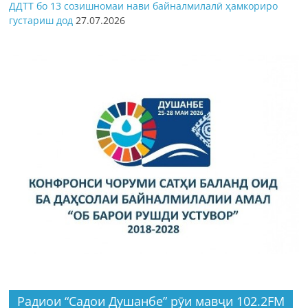
ДДТТ бо 13 созишномаи нави байналмилалӣ ҳамкориро
густариш дод
27.07.2026
Радиои “Садои Душанбе” рӯи мавҷи 102.2FM