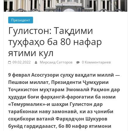
Президент
Гулистон: Тақдими
туҳфаҳо ба 80 нафар
ятими кул
09.02.2022
Мирсаид Сатторов
0 Комментариев
9 феврал Асосгузори сулҳу ваҳдати миллӣ —
Пешвои миллат, Президенти Ҷумҳурии
Тоҷикистон муҳтарам Эмомалӣ Раҳмон дар
ҳудуди боғи фарҳангӣ-фароғатии ба номи
«Темурмалик»-и шаҳри Гулистон дар
тарабхонаи наву замонавӣ, ки аз ҷониби
соҳибкори ватанӣ Фарҳодҷон Шукуров
бунёд гардидаааст, бо 80 нафар ятимони