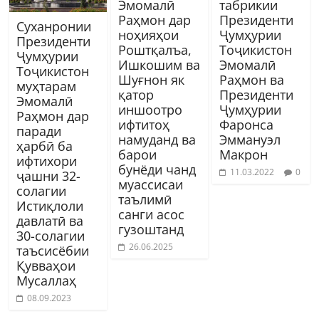
Эмомалӣ
табрикии
Раҳмон дар
Президенти
Суханронии
ноҳияҳои
Ҷумҳурии
Президенти
Роштқалъа,
Тоҷикистон
Ҷумҳурии
Ишкошим ва
Эмомалӣ
Тоҷикистон
Шуғнон як
Раҳмон ва
муҳтарам
қатор
Президенти
Эмомалӣ
иншоотро
Ҷумҳурии
Раҳмон дар
ифтитоҳ
Фаронса
паради
намуданд ва
Эммануэл
ҳарбӣ ба
барои
Макрон
ифтихори
бунёди чанд
11.03.2022
0
ҷашни 32-
муассисаи
солагии
таълимӣ
Истиқлоли
санги асос
давлатӣ ва
гузоштанд
30-солагии
26.06.2025
таъсисёбии
Қувваҳои
Мусаллаҳ
08.09.2023