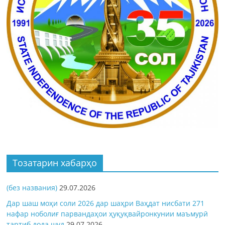
Тозатарин хабарҳо
(без названия)
29.07.2026
Дар шаш моҳи соли 2026 дар шаҳри Ваҳдат нисбати 271
нафар ноболиғ парвандаҳои ҳуқуқвайронкунии маъмурӣ
тартиб дода шуд
29.07.2026