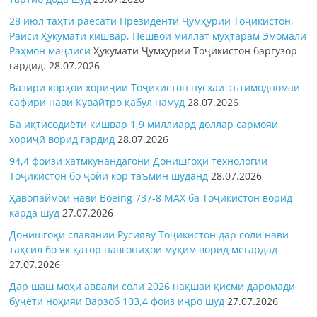
28 июл таҳти раёсати Президенти Ҷумҳурии Тоҷикистон,
Раиси Ҳукумати кишвар, Пешвои миллат муҳтарам Эмомалӣ
Раҳмон
маҷлиси
Ҳукумати Ҷумҳурии Тоҷикистон баргузор
гардид.
28.07.2026
Вазири корҳои хориҷии Тоҷикистон нусхаи эътимодномаи
сафири нави Кувайтро қабул намуд
28.07.2026
Ба иқтисодиёти кишвар 1,9 миллиард доллар сармояи
хориҷӣ ворид гардид
28.07.2026
94,4 фоизи хатмкунандагони Донишгоҳи технологии
Тоҷикистон бо ҷойи кор таъмин шуданд
28.07.2026
Ҳавопаймои нави Boeing 737-8 MAX ба Тоҷикистон ворид
карда шуд
27.07.2026
Донишгоҳи славянии Русияву Тоҷикистон дар соли нави
таҳсил бо як қатор навгониҳои муҳим ворид мегардад
27.07.2026
Дар шаш моҳи аввали соли 2026 нақшаи қисми даромади
буҷети ноҳияи Варзоб 103,4 фоиз иҷро шуд
27.07.2026