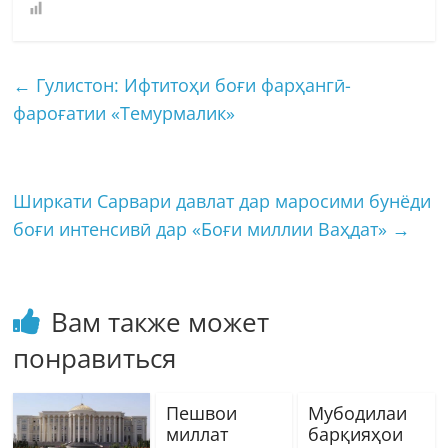
←
Гулистон: Ифтитоҳи боғи фарҳангӣ-
фароғатии «Темурмалик»
Ширкати Сарвари давлат дар маросими бунёди
боғи интенсивӣ дар «Боғи миллии Ваҳдат»
→
Вам также может
понравиться
Пешвои
Мубодилаи
миллат
барқияҳои