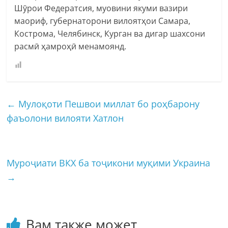
Шӯрои Федератсия, муовини якуми вазири
маориф, губернаторони вилоятҳои Самара,
Кострома, Челябинск, Курган ва дигар шахсони
расмӣ ҳамроҳӣ менамоянд.
←
Мулоқоти Пешвои миллат бо роҳбарону
фаъолони вилояти Хатлон
Муроҷиати ВКХ ба тоҷикони муқими Украина
→
Вам также может