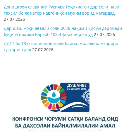
Донишгоҳи славянии Русияву Тоҷикистон дар соли нави
таҳсил бо як қатор навгониҳои муҳим ворид мегардад
27.07.2026
Дар шаш моҳи аввали соли 2026 нақшаи қисми даромади
буҷети ноҳияи Варзоб 103,4 фоиз иҷро шуд
27.07.2026
ДДТТ бо 13 созишномаи нави байналмилалӣ ҳамкориро
густариш дод
27.07.2026