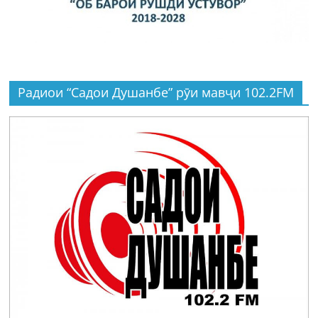
Радиои “Садои Душанбе” рӯи мавҷи 102.2FM