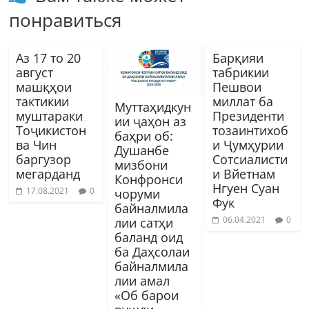
понравиться
Аз 17 то 20
Барқияи
август
табрикии
машқҳои
Пешвои
тактикии
миллат ба
Муттаҳидкун
муштараки
Президенти
ии ҷаҳон аз
Тоҷикистон
тозаинтихоб
баҳри об:
ва Чин
и Ҷумҳурии
Душанбе
баргузор
Сотсиалисти
мизбони
мегарданд
и Вйетнам
Конфронси
Нгуен Суан
17.08.2021
0
чоруми
Фук
байналмила
06.04.2021
0
лии сатҳи
баланд оид
ба Даҳсолаи
байналмила
лии амал
«Об барои