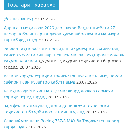
Тозатарин хабарҳо
(без названия)
29.07.2026
Дар шаш моҳи соли 2026 дар шаҳри Ваҳдат нисбати 271
нафар ноболиғ парвандаҳои ҳуқуқвайронкунии маъмурӣ
тартиб дода шуд
29.07.2026
28 июл таҳти раёсати Президенти Ҷумҳурии Тоҷикистон,
Раиси Ҳукумати кишвар, Пешвои миллат муҳтарам Эмомалӣ
Раҳмон
маҷлиси
Ҳукумати Ҷумҳурии Тоҷикистон баргузор
гардид.
28.07.2026
Вазири корҳои хориҷии Тоҷикистон нусхаи эътимодномаи
сафири нави Кувайтро қабул намуд
28.07.2026
Ба иқтисодиёти кишвар 1,9 миллиард доллар сармояи
хориҷӣ ворид гардид
28.07.2026
94,4 фоизи хатмкунандагони Донишгоҳи технологии
Тоҷикистон бо ҷойи кор таъмин шуданд
28.07.2026
Ҳавопаймои нави Boeing 737-8 MAX ба Тоҷикистон ворид
карда шуд
27.07.2026