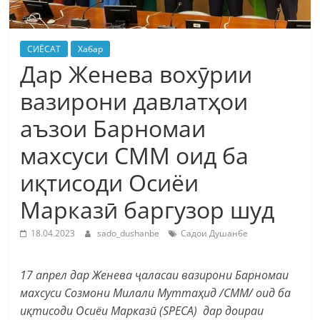
СИЁСАТ
Хабар
Дар Женева вохӯрии
вазирони давлатҳои
аъзои Барномаи
махсуси СММ оид ба
иқтисоди Осиёи
Марказӣ баргузор шуд
18.04.2023
sado_dushanbe
Садои Душанбе
17 апрел дар Женева ҷаласаи вазирони Барномаи
махсуси Созмони Милали Муттаҳид /СММ/ оид ба
иқтисоди Осиёи Марказӣ (SPECA) дар доираи