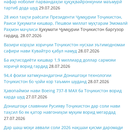
нафар ноболиғ парвандаҳои ҳуқуқвайронкунии маъмурӣ
тартиб дода шуд
29.07.2026
28 июл таҳти раёсати Президенти Ҷумҳурии Тоҷикистон,
Раиси Ҳукумати кишвар, Пешвои миллат муҳтарам Эмомалӣ
Раҳмон
маҷлиси
Ҳукумати Ҷумҳурии Тоҷикистон баргузор
гардид.
28.07.2026
Вазири корҳои хориҷии Тоҷикистон нусхаи эътимодномаи
сафири нави Кувайтро қабул намуд
28.07.2026
Ба иқтисодиёти кишвар 1,9 миллиард доллар сармояи
хориҷӣ ворид гардид
28.07.2026
94,4 фоизи хатмкунандагони Донишгоҳи технологии
Тоҷикистон бо ҷойи кор таъмин шуданд
28.07.2026
Ҳавопаймои нави Boeing 737-8 MAX ба Тоҷикистон ворид
карда шуд
27.07.2026
Донишгоҳи славянии Русияву Тоҷикистон дар соли нави
таҳсил бо як қатор навгониҳои муҳим ворид мегардад
27.07.2026
Дар шаш моҳи аввали соли 2026 нақшаи қисми даромади