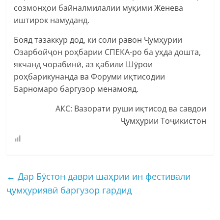
созмонҳои байналмилалии муқими Женева
иштирок намуданд.
Бояд тазаккур дод, ки соли равон Ҷумҳурии
Озарбойҷон роҳбарии СПЕКА-ро ба уҳда дошта,
якчанд чорабинӣ, аз қабили Шӯрои
роҳбарикунанда ва Форуми иқтисодии
Барномаро баргузор менамояд.
АКС: Вазорати руши иқтисод ва савдои
Ҷумҳурии Тоҷикистон
←
Дар Бӯстон даври шаҳрии ин фестивали
ҷумҳуриявӣ баргузор гардид