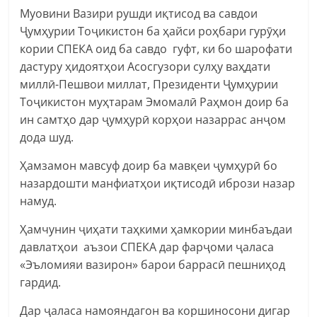
Муовини Вазири рушди иқтисод ва савдои
Ҷумҳурии Тоҷикистон ба ҳайси роҳбари гурӯҳи
кории СПЕКА оид ба савдо гуфт, ки бо шарофати
дастуру ҳидоятҳои Асосгузори сулҳу ваҳдати
миллӣ-Пешвои миллат, Президенти Ҷумҳурии
Тоҷикистон муҳтарам Эмомалӣ Раҳмон доир ба
ин самтҳо дар ҷумҳурӣ корҳои назаррас анҷом
дода шуд.
Ҳамзамон мавсуф доир ба мавқеи ҷумҳурӣ бо
назардошти манфиатҳои иқтисодӣ ибрози назар
намуд.
Ҳамчунин ҷиҳати таҳкими ҳамкории минбаъдаи
давлатҳои аъзои СПЕКА дар фарҷоми ҷаласа
«Эъломияи вазирон» барои баррасӣ пешниҳод
гардид.
Дар ҷаласа намояндагон ва коршиносони дигар