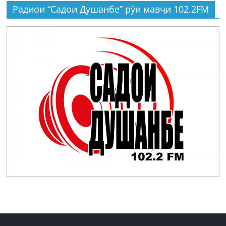
Радиои “Садои Душанбе” рӯи мавҷи 102.2FM