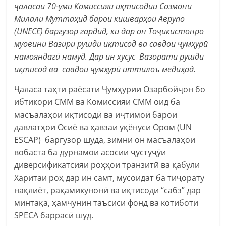
ҷаласаи 70-уми Комиссияи иқтисодии Созмони
Милали Муттаҳид барои кишварҳои Аврупо
(UNECE) баргузор гардид, ки дар он Тоҷикистонро
муовини Вазири рушди иқтисод ва савдои ҷумҳурӣ
намояндагӣ намуд.
Дар ин хусус Вазорати рушди
иқтисод ва савдои ҷумҳурӣ иттилоъ медиҳад.
Ҷаласа таҳти раёсати Ҷумҳурии Озарбойҷон бо
ибтикори СММ ва Комиссияи СММ оид ба
масъалаҳои иқтисодӣ ва иҷтимоӣ барои
давлатҳои Осиё ва ҳавзаи уқёнуси Ором (UN
ESCAP) баргузор шуда, зимни он масъалаҳои
вобаста ба дурнамои асосии ҷустуҷӯи
диверсификатсияи роҳҳои транзитӣ ва қабули
Харитаи роҳ дар ин самт, мусоидат ба тиҷорату
нақлиёт, рақамикунонӣ ва иқтисоди “сабз” дар
минтақа, ҳамчунин таъсиси фонд ва котиботи
SPECA баррасӣ шуд.