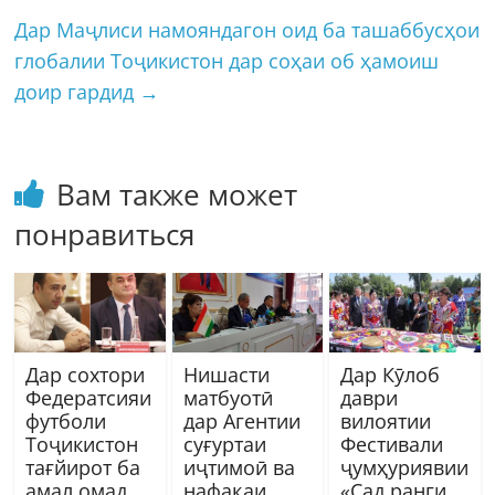
Дар Маҷлиси намояндагон оид ба ташаббусҳои
глобалии Тоҷикистон дар соҳаи об ҳамоиш
доир гардид
→
Вам также может
понравиться
Дар сохтори
Нишасти
Дар Кӯлоб
Федератсияи
матбуотӣ
даври
футболи
дар Агентии
вилоятии
Тоҷикистон
суғуртаи
Фестивали
тағйирот ба
иҷтимоӣ ва
ҷумҳуриявии
амал омад
нафақаи
«Сад ранги