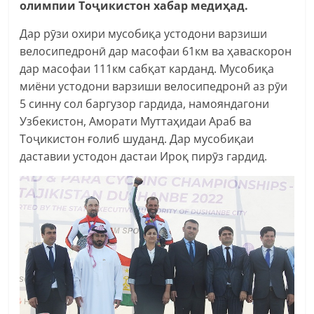
олимпии Тоҷикистон хабар медиҳад.
Дар рӯзи охири мусобиқа устодони варзиши
велосипедронӣ дар масофаи 61км ва ҳаваскорон
дар масофаи 111км сабқат карданд. Мусобиқа
миёни устодони варзиши велосипедронӣ аз рӯи
5 синну сол баргузор гардида, намояндагони
Узбекистон, Аморати Муттаҳидаи Араб ва
Тоҷикистон ғолиб шуданд. Дар мусобиқаи
даставии устодон дастаи Ироқ пирӯз гардид.