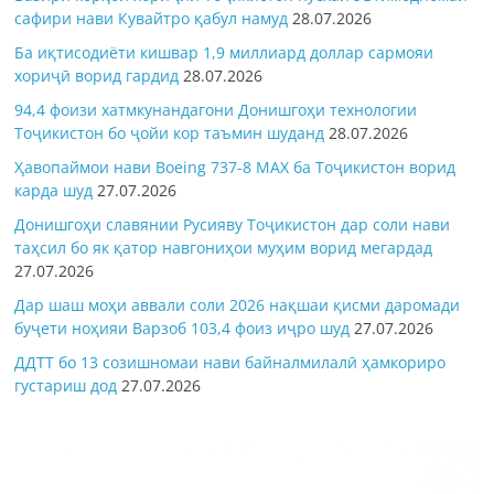
сафири нави Кувайтро қабул намуд
28.07.2026
Ба иқтисодиёти кишвар 1,9 миллиард доллар сармояи
хориҷӣ ворид гардид
28.07.2026
94,4 фоизи хатмкунандагони Донишгоҳи технологии
Тоҷикистон бо ҷойи кор таъмин шуданд
28.07.2026
Ҳавопаймои нави Boeing 737-8 MAX ба Тоҷикистон ворид
карда шуд
27.07.2026
Донишгоҳи славянии Русияву Тоҷикистон дар соли нави
таҳсил бо як қатор навгониҳои муҳим ворид мегардад
27.07.2026
Дар шаш моҳи аввали соли 2026 нақшаи қисми даромади
буҷети ноҳияи Варзоб 103,4 фоиз иҷро шуд
27.07.2026
ДДТТ бо 13 созишномаи нави байналмилалӣ ҳамкориро
густариш дод
27.07.2026