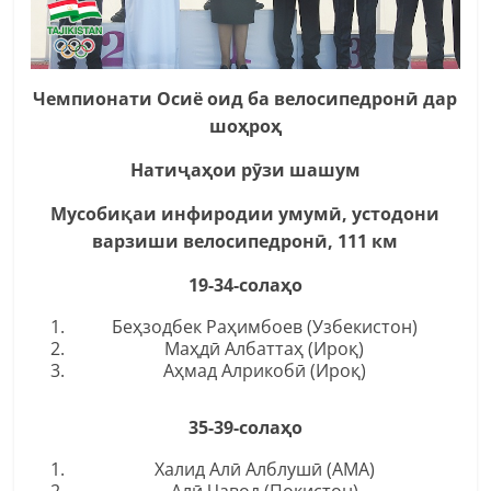
Чемпионати Осиё оид ба велосипедронӣ дар
шоҳроҳ
Натиҷаҳои рӯзи шашум
Мусобиқаи инфиродии умумӣ, устодони
варзиши велосипедронӣ, 111 км
19-34-солаҳо
Беҳзодбек Раҳимбоев (Узбекистон)
Маҳдӣ Албаттаҳ (Ироқ)
Аҳмад Алрикобӣ (Ироқ)
35-39-солаҳо
Халид Алӣ Алблушӣ (АМА)