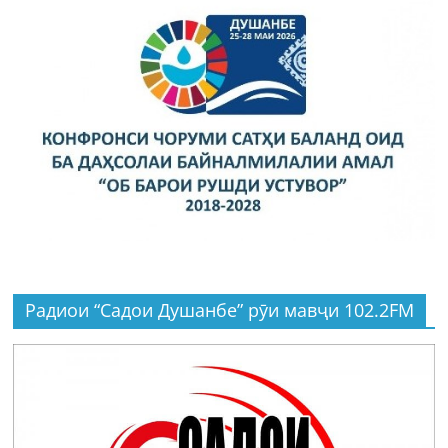
Радиои “Садои Душанбе” рӯи мавҷи 102.2FM