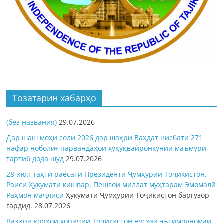
Тозатарин хабарҳо
(без названия)
29.07.2026
Дар шаш моҳи соли 2026 дар шаҳри Ваҳдат нисбати 271
нафар ноболиғ парвандаҳои ҳуқуқвайронкунии маъмурӣ
тартиб дода шуд
29.07.2026
28 июл таҳти раёсати Президенти Ҷумҳурии Тоҷикистон,
Раиси Ҳукумати кишвар, Пешвои миллат муҳтарам Эмомалӣ
Раҳмон
маҷлиси
Ҳукумати Ҷумҳурии Тоҷикистон баргузор
гардид.
28.07.2026
Вазири корҳои хориҷии Тоҷикистон нусхаи эътимодномаи