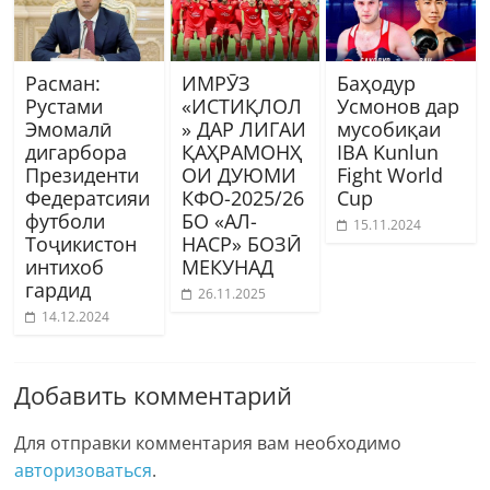
Расман:
ИМРӮЗ
Баҳодур
Рустами
«ИСТИҚЛОЛ
Усмонов дар
Эмомалӣ
» ДАР ЛИГАИ
мусобиқаи
дигарбора
ҚАҲРАМОНҲ
IBA Kunlun
Президенти
ОИ ДУЮМИ
Fight World
Федератсияи
КФО-2025/26
Cup
футболи
БО «АЛ-
15.11.2024
Тоҷикистон
НАСР» БОЗӢ
интихоб
МЕКУНАД
гардид
26.11.2025
14.12.2024
Добавить комментарий
Для отправки комментария вам необходимо
авторизоваться
.