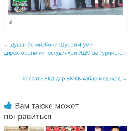
←
Душанбе мизбони Шӯрои 4-уми
директорони киностудияҳои ИДМ ва Гурҷистон
Раёсати ВКД дар ВМКБ хабар медиҳад
→
Вам также может
понравиться