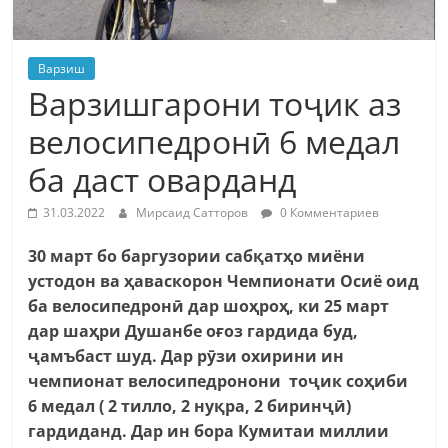
Варзиш
Варзишгарони тоҷик аз
велосипедронӣ 6 медал
ба даст оварданд
31.03.2022
Мирсаид Сатторов
0 Комментариев
30 март бо баргузории сабқатҳо миёни
устодон ва ҳаваскорон Чемпионати Осиё оид
ба велосипедронӣ дар шоҳроҳ, ки 25 март
дар шаҳри Душанбе оғоз гардида буд,
ҷамъбаст шуд. Дар рӯзи охирини ин
чемпионат велосипедронони тоҷик соҳиби
6 медал ( 2 тилло, 2 нуқра, 2 биринҷӣ)
гардиданд. Дар ин бора Кумитаи миллии