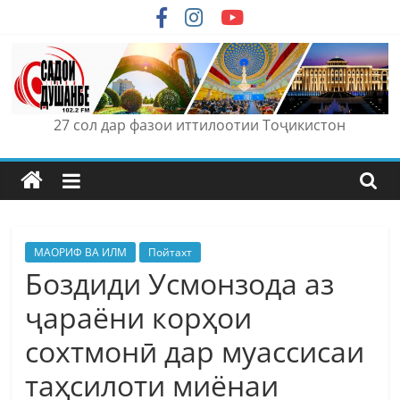
Skip
to
content
27 сол дар фазои иттилоотии Тоҷикистон
МАОРИФ ВА ИЛМ
Пойтахт
Боздиди Усмонзода аз
ҷараёни корҳои
сохтмонӣ дар муассисаи
таҳсилоти миёнаи