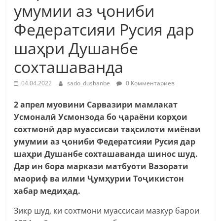
умумии аз ҷониби
Федератсияи Русия дар
шаҳри Душанбе
сохташаванда
04.04.2022
sado_dushanbe
0 Комментариев
2 апрел муовини Сарвазири мамлакат
Усмоналӣ Усмонзода бо ҷараёни корҳои
сохтмонӣ дар муассисаи таҳсилоти миёнаи
умумии аз ҷониби Федератсияи Русия дар
шаҳри Душанбе сохташаванда шинос шуд.
Дар ин бора маркази матбуоти Вазорати
маориф ва илми Ҷумҳурии Тоҷикистон
хабар медиҳад.
Зикр шуд, ки сохтмони муассисаи мазкур барои