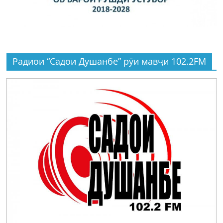
Радиои “Садои Душанбе” рӯи мавҷи 102.2FM