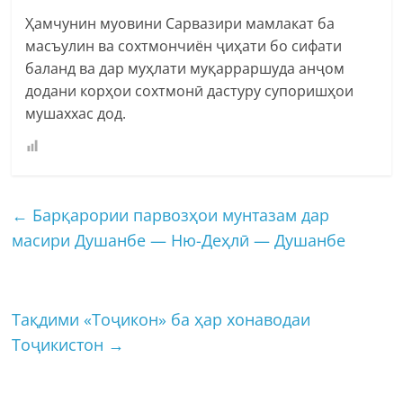
Ҳамчунин муовини Сарвазири мамлакат ба
масъулин ва сохтмончиён ҷиҳати бо сифати
баланд ва дар муҳлати муқарраршуда анҷом
додани корҳои сохтмонӣ дастуру супоришҳои
мушаххас дод.
←
Барқарории парвозҳои мунтазам дар
масири Душанбе — Ню-Деҳлӣ — Душанбе
Тақдими «Тоҷикон» ба ҳар хонаводаи
Тоҷикистон
→