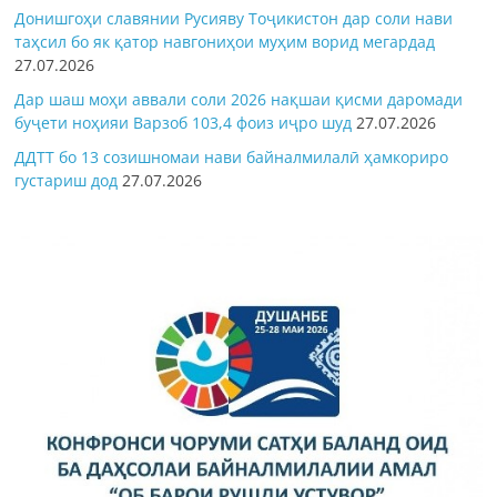
Донишгоҳи славянии Русияву Тоҷикистон дар соли нави
таҳсил бо як қатор навгониҳои муҳим ворид мегардад
27.07.2026
Дар шаш моҳи аввали соли 2026 нақшаи қисми даромади
буҷети ноҳияи Варзоб 103,4 фоиз иҷро шуд
27.07.2026
ДДТТ бо 13 созишномаи нави байналмилалӣ ҳамкориро
густариш дод
27.07.2026