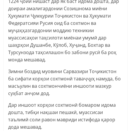
1224 ҷойи нишаст дар як баст идома дошта, дар
доираи амалигардонии Созишнома миёни
Ҳукумати Ҷумҳурии Тоҷикистон ва Ҳукумати
Федератсияи Русия оид ба сохтмон ва
муҷаҳҳазгардонии моддию техникии
муассисаҳои таҳсилоти миёнаи умумӣ дар
шаҳрҳои Душанбе, Кӯлоб, Хуҷанд, Бохтар ва
Турсунзода таҳсилашон бо забони русӣ ба роҳ
монда мешавад.
Зимни боздид муовини Сарвазири Тоҷикистон
ба сифати корҳои сохтмонӣ таваҷҷуҳ намуда, бо
масъулин ва сохтмончиёни иншооти мазкур
суҳбат анҷом дод.
Дар иншоот корҳои сохтмонӣ бомаром идома
дошта, тибқи нақшаи пешакӣ, муассисаи
таълимӣ соли равон мавриди истифода қарор
дода мешавад.