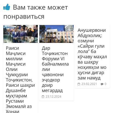
Вам также может
понравиться
Анушервони
Абдухолиқ:
озмуни
«Сайри гули
Раиси
Дар
лола” ба
Маҷлиси
Тоҷикистон
кӯчаву маҳал
миллии
Форуми VI
ва шаҳру
Маҷлиси
байналмила
ноҳияҳои мо
Олии
лии
ҳусни дигар
Ҷумҳурии
ҷавонони
зам намуд
Тоҷикистон,
эҷодкор
23.02.2021
0
Раиси шаҳри
доир
Душанбе
мегардад
муҳтарам
23.12.2024
Рустами
Эмомалӣ аз
Хонаи