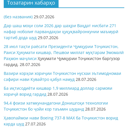
Тозатарин хабарҳо
(без названия)
29.07.2026
Дар шаш моҳи соли 2026 дар шаҳри Ваҳдат нисбати 271
нафар ноболиғ парвандаҳои ҳуқуқвайронкунии маъмурӣ
тартиб дода шуд
29.07.2026
28 июл таҳти раёсати Президенти Ҷумҳурии Тоҷикистон,
Раиси Ҳукумати кишвар, Пешвои миллат муҳтарам Эмомалӣ
Раҳмон
маҷлиси
Ҳукумати Ҷумҳурии Тоҷикистон баргузор
гардид.
28.07.2026
Вазири корҳои хориҷии Тоҷикистон нусхаи эътимодномаи
сафири нави Кувайтро қабул намуд
28.07.2026
Ба иқтисодиёти кишвар 1,9 миллиард доллар сармояи
хориҷӣ ворид гардид
28.07.2026
94,4 фоизи хатмкунандагони Донишгоҳи технологии
Тоҷикистон бо ҷойи кор таъмин шуданд
28.07.2026
Ҳавопаймои нави Boeing 737-8 MAX ба Тоҷикистон ворид
карда шуд
27.07.2026