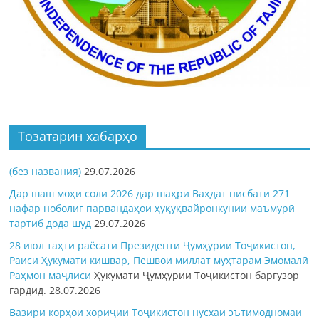
Тозатарин хабарҳо
(без названия)
29.07.2026
Дар шаш моҳи соли 2026 дар шаҳри Ваҳдат нисбати 271
нафар ноболиғ парвандаҳои ҳуқуқвайронкунии маъмурӣ
тартиб дода шуд
29.07.2026
28 июл таҳти раёсати Президенти Ҷумҳурии Тоҷикистон,
Раиси Ҳукумати кишвар, Пешвои миллат муҳтарам Эмомалӣ
Раҳмон
маҷлиси
Ҳукумати Ҷумҳурии Тоҷикистон баргузор
гардид.
28.07.2026
Вазири корҳои хориҷии Тоҷикистон нусхаи эътимодномаи