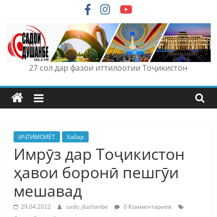
Skip
to
content
27 сол дар фазои иттилоотии Тоҷикистон
ИҶТИМОИЁТ
Хабар
Имрӯз дар Тоҷикистон
ҳавои боронӣ пешгӯи
мешавад
29.04.2022
sado_dushanbe
0 Комментариев