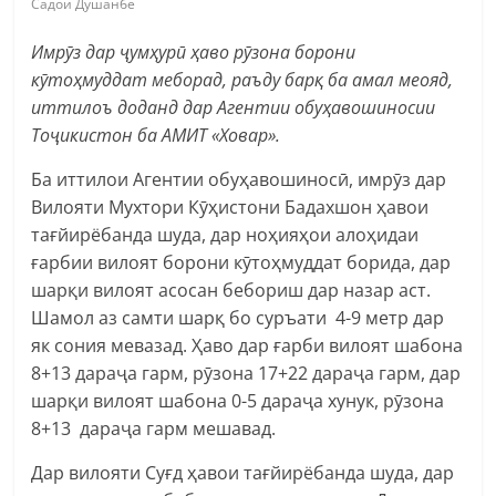
Садои Душанбе
Имрӯз дар ҷумҳурӣ ҳаво рӯзона борони
кӯтоҳмуддат меборад, раъду барқ ба амал меояд,
иттилоъ доданд дар Агентии обуҳавошиносии
Тоҷикистон ба АМИТ «Ховар».
Ба иттилои Агентии обуҳавошиносӣ, имрӯз дар
Вилояти Мухтори Кӯҳистони Бадахшон ҳавои
тағйирёбанда шуда, дар ноҳияҳои алоҳидаи
ғарбии вилоят борони кӯтоҳмуддат борида, дар
шарқи вилоят асосан бебориш дар назар аст.
Шамол аз самти шарқ бо суръати 4-9 метр дар
як сония мевазад. Ҳаво дар ғарби вилоят шабона
8+13 дараҷа гарм, рӯзона 17+22 дараҷа гарм, дар
шарқи вилоят шабона 0-5 дараҷа хунук, рӯзона
8+13 дараҷа гарм мешавад.
Дар вилояти Суғд ҳавои тағйирёбанда шуда, дар