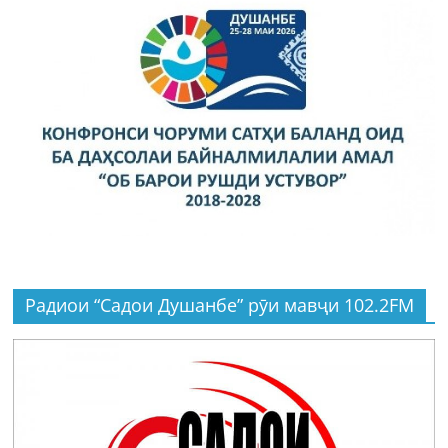
Радиои “Садои Душанбе” рӯи мавҷи 102.2FM