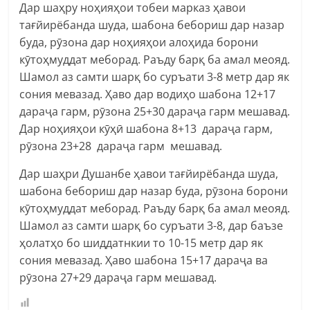
Дар шаҳру ноҳияҳои тобеи марказ ҳавои
тағйирёбанда шуда, шабона бебориш дар назар
буда, рӯзона дар ноҳияҳои алоҳида борони
кӯтоҳмуддат меборад. Раъду барқ ба амал меояд.
Шамол аз самти шарқ бо суръати 3-8 метр дар як
сония мевазад. Ҳаво дар водиҳо шабона 12+17
дараҷа гарм, рӯзона 25+30 дараҷа гарм мешавад.
Дар ноҳияҳои кӯҳӣ шабона 8+13 дараҷа гарм,
рӯзона 23+28 дараҷа гарм мешавад.
Дар шаҳри Душанбе ҳавои тағйирёбанда шуда,
шабона бебориш дар назар буда, рӯзона борони
кӯтоҳмуддат меборад. Раъду барқ ба амал меояд.
Шамол аз самти шарқ бо суръати 3-8, дар баъзе
ҳолатҳо бо шиддатнкии то 10-15 метр дар як
сония мевазад. Ҳаво шабона 15+17 дараҷа ва
рӯзона 27+29 дараҷа гарм мешавад.