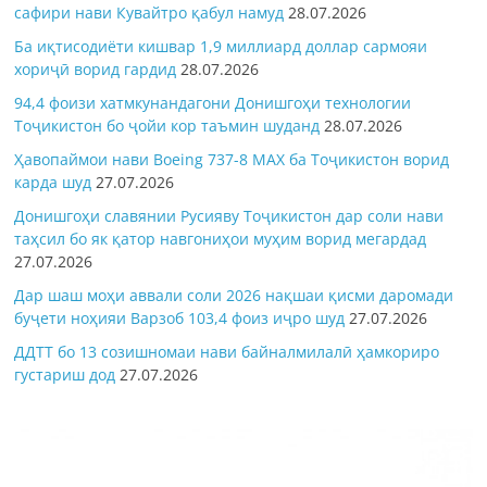
сафири нави Кувайтро қабул намуд
28.07.2026
Ба иқтисодиёти кишвар 1,9 миллиард доллар сармояи
хориҷӣ ворид гардид
28.07.2026
94,4 фоизи хатмкунандагони Донишгоҳи технологии
Тоҷикистон бо ҷойи кор таъмин шуданд
28.07.2026
Ҳавопаймои нави Boeing 737-8 MAX ба Тоҷикистон ворид
карда шуд
27.07.2026
Донишгоҳи славянии Русияву Тоҷикистон дар соли нави
таҳсил бо як қатор навгониҳои муҳим ворид мегардад
27.07.2026
Дар шаш моҳи аввали соли 2026 нақшаи қисми даромади
буҷети ноҳияи Варзоб 103,4 фоиз иҷро шуд
27.07.2026
ДДТТ бо 13 созишномаи нави байналмилалӣ ҳамкориро
густариш дод
27.07.2026