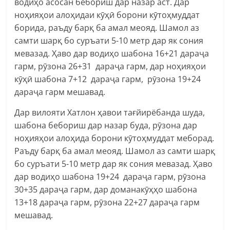
водиҳо асосан бебориш дар назар аст. Дар
ноҳияҳои алоҳидаи кӯҳӣ борони кӯтоҳмуддат
борида, раъду барқ ба амал меояд. Шамол аз
самти шарқ бо суръати 5-10 метр дар як сония
мевазад. Ҳаво дар водиҳо шабона 16+21 дараҷа
гарм, рӯзона 26+31 дараҷа гарм, дар ноҳияҳои
кӯҳӣ шабона 7+12 дараҷа гарм, рӯзона 19+24
дараҷа гарм мешавад.
Дар вилояти Хатлон ҳавои тағйирёбанда шуда,
шабона бебориш дар назар буда, рӯзона дар
ноҳияҳои алоҳида борони кӯтоҳмуддат меборад.
Раъду барқ ба амал меояд. Шамол аз самти шарқ
бо суръати 5-10 метр дар як сония мевазад. Ҳаво
дар водиҳо шабона 19+24 дараҷа гарм, рӯзона
30+35 дараҷа гарм, дар доманакӯҳҳо шабона
13+18 дараҷа гарм, рӯзона 22+27 дараҷа гарм
мешавад.