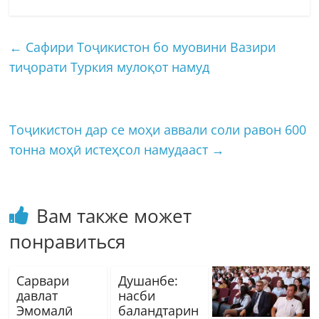
←
Сафири Тоҷикистон бо муовини Вазири
тиҷорати Туркия мулоқот намуд
Тоҷикистон дар се моҳи аввали соли равон 600
тонна моҳӣ истеҳсол намудааст
→
Вам также может
понравиться
Сарвари
Душанбе:
давлат
насби
Эмомалӣ
баландтарин