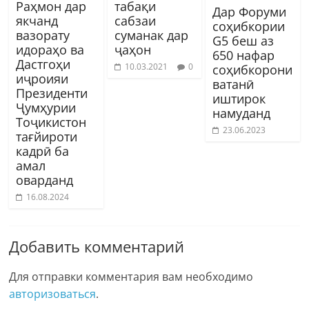
Раҳмон дар
табақи
Дар Форуми
якчанд
сабзаи
соҳибкории
вазорату
суманак дар
G5 беш аз
идораҳо ва
ҷаҳон
650 нафар
Дастгоҳи
10.03.2021
0
соҳибкорони
иҷроияи
ватанӣ
Президенти
иштирок
Ҷумҳурии
намуданд
Тоҷикистон
23.06.2023
тағйироти
кадрӣ ба
амал
оварданд
16.08.2024
Добавить комментарий
Для отправки комментария вам необходимо
авторизоваться
.