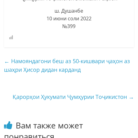
ш. Душанбе
10 июни соли 2022
№399
←
Намояндагони беш аз 50-кишвари ҷаҳон аз
шаҳри Ҳисор дидан карданд
Қарорҳои Ҳукумати Ҷумҳурии Тоҷикистон
→
Вам также может
понравиться