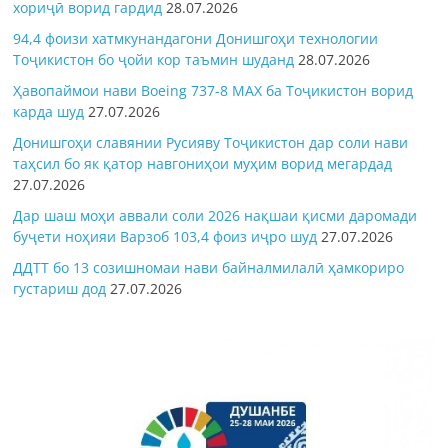
хориҷӣ ворид гардид
28.07.2026
94,4 фоизи хатмкунандагони Донишгоҳи технологии
Тоҷикистон бо ҷойи кор таъмин шуданд
28.07.2026
Ҳавопаймои нави Boeing 737-8 MAX ба Тоҷикистон ворид
карда шуд
27.07.2026
Донишгоҳи славянии Русияву Тоҷикистон дар соли нави
таҳсил бо як қатор навгониҳои муҳим ворид мегардад
27.07.2026
Дар шаш моҳи аввали соли 2026 нақшаи қисми даромади
буҷети ноҳияи Варзоб 103,4 фоиз иҷро шуд
27.07.2026
ДДТТ бо 13 созишномаи нави байналмилалӣ ҳамкориро
густариш дод
27.07.2026