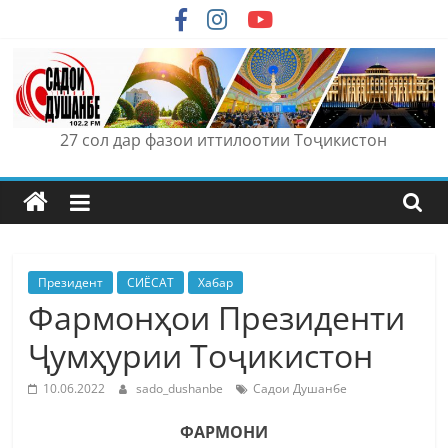
Skip
to
content
27 сол дар фазои иттилоотии Тоҷикистон
Президент
СИЁСАТ
Хабар
Фармонҳои Президенти
Ҷумҳурии Тоҷикистон
10.06.2022
sado_dushanbe
Садои Душанбе
ФАРМОНИ