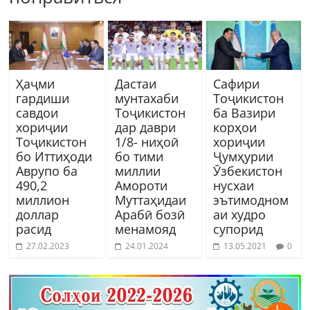
Ҳаҷми
Дастаи
Сафири
гардиши
мунтахаби
Тоҷикистон
савдои
Тоҷикистон
ба Вазири
хориҷии
дар даври
корҳои
Тоҷикистон
1/8- ниҳоӣ
хориҷии
бо Иттиҳоди
бо тими
Ҷумҳурии
Аврупо ба
миллии
Ӯзбекистон
490,2
Амороти
нусхаи
миллион
Муттаҳидаи
эътимодном
доллар
Арабӣ бозӣ
аи худро
расид
менамояд
супорид
27.02.2023
24.01.2024
13.05.2021
0