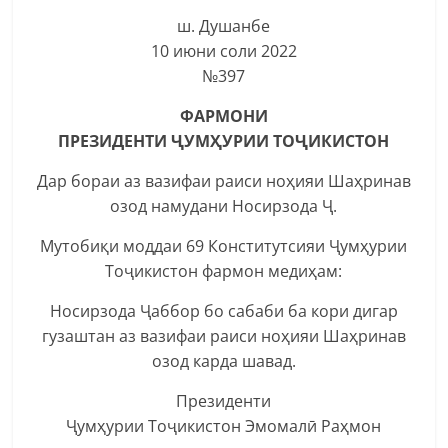
ш. Душанбе
10 июни соли 2022
№397
ФАРМОНИ
ПРЕЗИДЕНТИ ҶУМҲУРИИ ТОҶИКИСТОН
Дар бораи аз вазифаи раиси ноҳияи Шаҳринав
озод намудани Носирзода Ҷ.
Мутобиқи моддаи 69 Конститутсияи Ҷумҳурии
Тоҷикистон фармон медиҳам:
Носирзода Ҷаббор бо сабаби ба кори дигар
гузаштан аз вазифаи раиси ноҳияи Шаҳринав
озод карда шавад.
Президенти
Ҷумҳурии Тоҷикистон Эмомалӣ Раҳмон