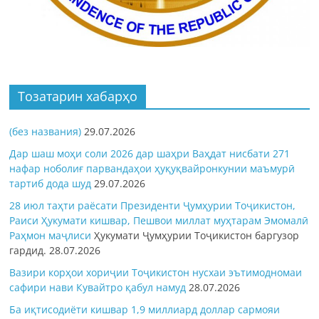
Тозатарин хабарҳо
(без названия)
29.07.2026
Дар шаш моҳи соли 2026 дар шаҳри Ваҳдат нисбати 271
нафар ноболиғ парвандаҳои ҳуқуқвайронкунии маъмурӣ
тартиб дода шуд
29.07.2026
28 июл таҳти раёсати Президенти Ҷумҳурии Тоҷикистон,
Раиси Ҳукумати кишвар, Пешвои миллат муҳтарам Эмомалӣ
Раҳмон
маҷлиси
Ҳукумати Ҷумҳурии Тоҷикистон баргузор
гардид.
28.07.2026
Вазири корҳои хориҷии Тоҷикистон нусхаи эътимодномаи
сафири нави Кувайтро қабул намуд
28.07.2026
Ба иқтисодиёти кишвар 1,9 миллиард доллар сармояи