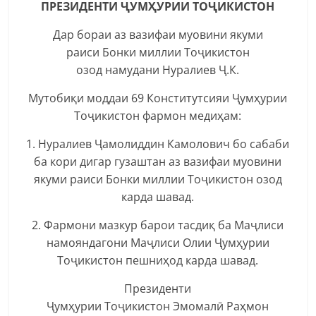
ПРЕЗИДЕНТИ ҶУМҲУРИИ ТОҶИКИСТОН
Дар бораи аз вазифаи муовини якуми
раиси Бонки миллии Тоҷикистон
озод намудани Нуралиев Ҷ.К.
Мутобиқи моддаи 69 Конститутсияи Ҷумҳурии
Тоҷикистон фармон медиҳам:
1. Нуралиев Ҷамолиддин Камолович бо сабаби
ба кори дигар гузаштан аз вазифаи муовини
якуми раиси Бонки миллии Тоҷикистон озод
карда шавад.
2. Фармони мазкур барои тасдиқ ба Маҷлиси
намояндагони Маҷлиси Олии Ҷумҳурии
Тоҷикистон пешниҳод карда шавад.
Президенти
Ҷумҳурии Тоҷикистон Эмомалӣ Раҳмон