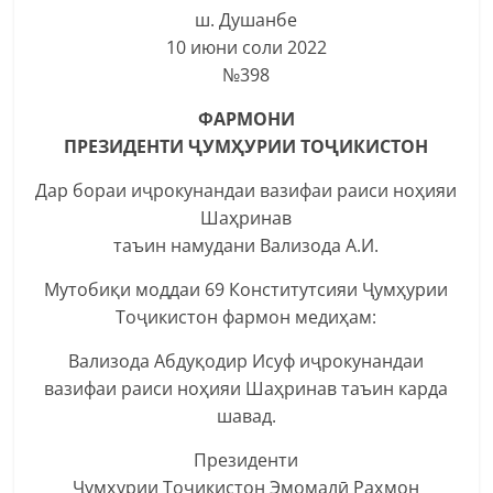
ш. Душанбе
10 июни соли 2022
№398
ФАРМОНИ
ПРЕЗИДЕНТИ ҶУМҲУРИИ ТОҶИКИСТОН
Дар бораи иҷрокунандаи вазифаи раиси ноҳияи
Шаҳринав
таъин намудани Вализода А.И.
Мутобиқи моддаи 69 Конститутсияи Ҷумҳурии
Тоҷикистон фармон медиҳам:
Вализода Абдуқодир Исуф иҷрокунандаи
вазифаи раиси ноҳияи Шаҳринав таъин карда
шавад.
Президенти
Ҷумҳурии Тоҷикистон Эмомалӣ Раҳмон