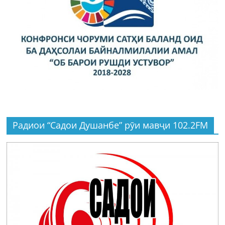
Радиои “Садои Душанбе” рӯи мавҷи 102.2FM