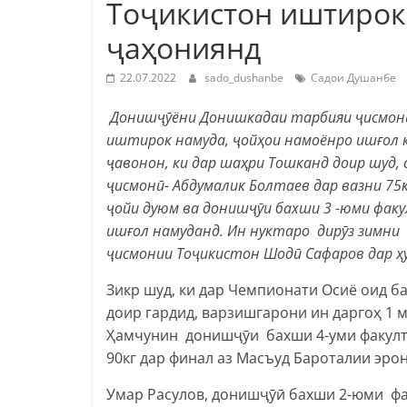
Тоҷикистон иштирок
ҷаҳониянд
22.07.2022
sado_dushanbe
Садои Душанбе
Донишҷӯёни Донишкадаи тарбияи ҷисмони
иштирок намуда, ҷойҳои намоёнро ишғол к
ҷавонон, ки дар шаҳри Тошканд доир шуд
ҷисмонӣ- Абдумалик Болтаев дар вазни 75к
ҷойи дуюм ва донишҷӯи бахши 3 -юми факу
ишғол намуданд. Ин нуктаро дирӯз зимн
ҷисмонии Тоҷикистон Шодӣ Сафаров
дар ҳ
Зикр шуд, ки дар Чемпионати Осиё оид ба
доир гардид, варзишгарони ин даргоҳ 1 м
Ҳамчунин донишҷӯи бахши 4-уми факулте
90кг дар финал аз Масъуд Бароталии эро
Умар Расулов, донишҷӯӣ бахши 2-юми фак