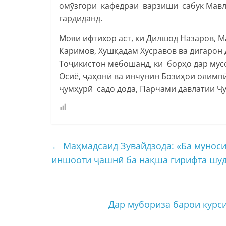
омӯзгори кафедраи варзиши сабук Мавлу
гардиданд.
Мояи ифтихор аст, ки Дилшод Назаров, М
Каримов, Хушқадам Хусравов ва дигаро
Тоҷикистон мебошанд, ки борҳо дар му
Осиё, ҷаҳонӣ ва инчунин Бозиҳои олимп
ҷумҳурӣ садо дода, Парчами давлатии Ҷ
←
Маҳмадсаид Зувайдзода: «Ба муноси
иншооти ҷашнӣ ба нақша гирифта шуд
Дар мубориза барои курс