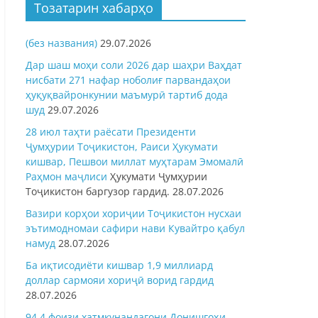
Тозатарин хабарҳо
(без названия)
29.07.2026
Дар шаш моҳи соли 2026 дар шаҳри Ваҳдат
нисбати 271 нафар ноболиғ парвандаҳои
ҳуқуқвайронкунии маъмурӣ тартиб дода
шуд
29.07.2026
28 июл таҳти раёсати Президенти
Ҷумҳурии Тоҷикистон, Раиси Ҳукумати
кишвар, Пешвои миллат муҳтарам Эмомалӣ
Раҳмон
маҷлиси
Ҳукумати Ҷумҳурии
Тоҷикистон баргузор гардид.
28.07.2026
Вазири корҳои хориҷии Тоҷикистон нусхаи
эътимодномаи сафири нави Кувайтро қабул
намуд
28.07.2026
Ба иқтисодиёти кишвар 1,9 миллиард
доллар сармояи хориҷӣ ворид гардид
28.07.2026
94,4 фоизи хатмкунандагони Донишгоҳи