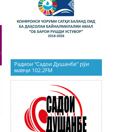
Радиои “Садои Душанбе” рӯи
мавҷи 102.2FM