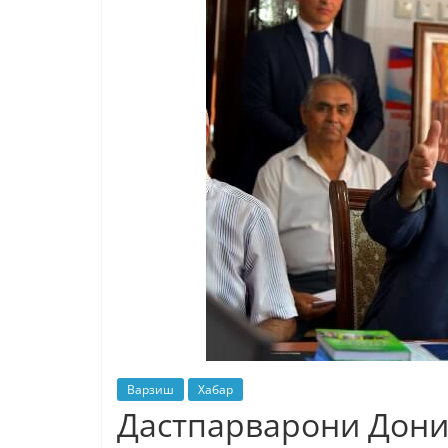
Варзиш
Хабар
Дастпарварони Дон