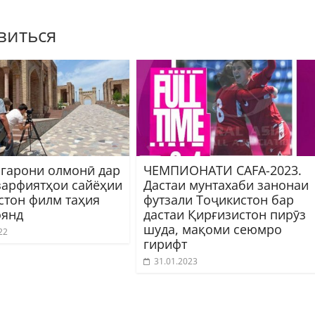
виться
гарони олмонӣ дар
ЧЕМПИОНАТИ CAFA-2023.
зарфиятҳои сайёҳии
Дастаи мунтахаби занонаи
стон филм таҳия
футзали Тоҷикистон бар
янд
дастаи Қирғизистон пирӯз
шуда, мақоми сеюмро
22
гирифт
31.01.2023