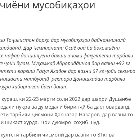
чиёни мусобиқаҳои
и Тоҷикистон борҳо дар мусобиқаҳои байналмилалӣ
ардаанд. Дар Чемпионати Осиё оид ба бокс миёни
, се нафар донишҷӯёни бахши 3-юми факултети тарбияи
г ҷойи дуюм, Муҳаммад Аброриддинов дар вазни +92 кг
лтети варзиш Расул Аҳадов дар вазни 67 кг ҷойи сеюмро
и нишасти матбуотӣ
ректори
Донишкадаи тарбияи
узури хабарнигон баён дошт.
 кураш, ки 22-23 марти соли 2022 дар шаҳри Душанбе
едали нуқра ва ду медали биринҷӣ ба даст оварданд.
ти тарбияи ҷисмонӣ Ҳақназар Назаров дар вазни то
нӣ шикаст хӯрда, ҷои дуюмро соҳиб шуд.
ултети тарбияи ҷисмонӣ дар вазни то 81кг ва