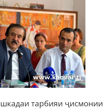
ишкадаи тарбияи ҷисмонии