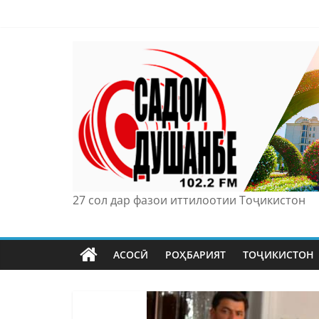
Skip
to
content
27 сол дар фазои иттилоотии Тоҷикистон
АСОСӢ
РОҲБАРИЯТ
ТОҶИКИСТОН