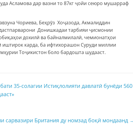
да Асламова дар вазни то 87кг ҷойи сеюро мушарраф
авзуна Чориева, Беҳрӯз Хоҷазода, Акмалиддин
н дастпарварони Донишкадаи тарбияи ҷисмонии
собиқаҳои дохилӣ ва байналмилалӣ, чемионатҳои
ӣ иштирок карда, ба ифтихорашон Суруди миллии
умҳурии Тоҷикистон боло бардошта шудааст.
бати 35-солагии Истиқлолияти давлатӣ бунёди 560
ааст»
ии сарвазири Британия ду номзад боқӣ мондаанд