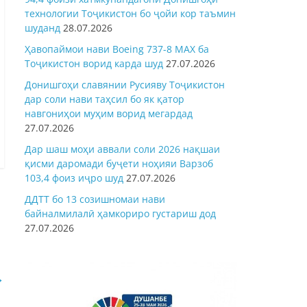
технологии Тоҷикистон бо ҷойи кор таъмин
шуданд
28.07.2026
Ҳавопаймои нави Boeing 737-8 MAX ба
Тоҷикистон ворид карда шуд
27.07.2026
Донишгоҳи славянии Русияву Тоҷикистон
дар соли нави таҳсил бо як қатор
навгониҳои муҳим ворид мегардад
27.07.2026
Дар шаш моҳи аввали соли 2026 нақшаи
қисми даромади буҷети ноҳияи Варзоб
103,4 фоиз иҷро шуд
27.07.2026
ДДТТ бо 13 созишномаи нави
байналмилалӣ ҳамкориро густариш дод
27.07.2026
→