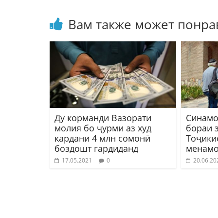
Вам также может понра
Ду корманди Вазорати
Синамо
молия бо ҷурми аз худ
бораи 
кардани 4 млн сомонӣ
Тоҷики
боздошт гардиданд
менамо
17.05.2021
0
20.06.20