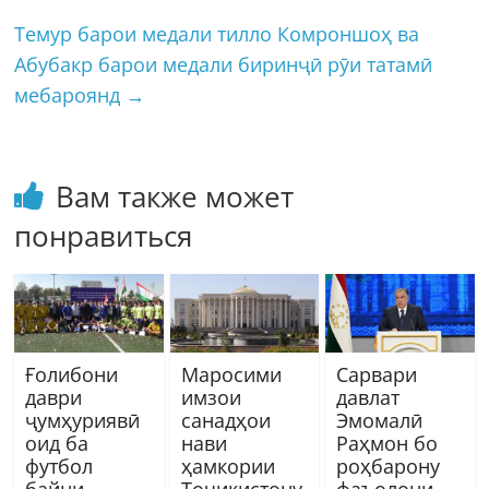
Темур барои медали тилло Комроншоҳ ва
Абубакр барои медали биринҷӣ рӯи татамӣ
мебароянд
→
Вам также может
понравиться
Ғолибони
Маросими
Сарвари
даври
имзои
давлат
ҷумҳуриявӣ
санадҳои
Эмомалӣ
оид ба
нави
Раҳмон бо
футбол
ҳамкории
роҳбарону
байни
Тоҷикистону
фаъолони