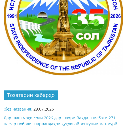
Тозатарин хабарҳо
(без названия)
29.07.2026
Дар шаш моҳи соли 2026 дар шаҳри Ваҳдат нисбати 271
нафар ноболиғ парвандаҳои ҳуқуқвайронкунии маъмурӣ