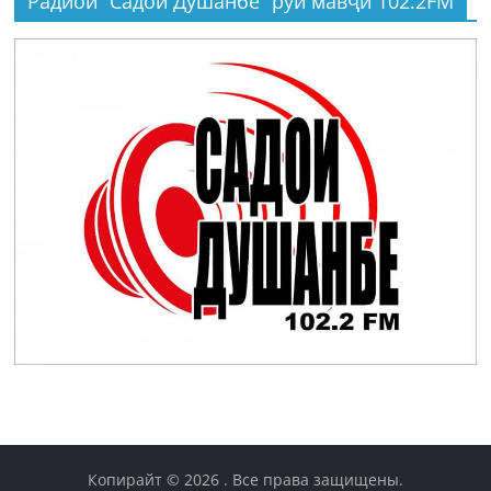
Радиои “Садои Душанбе” рӯи мавҷи 102.2FM
Копирайт © 2026
. Все права защищены.