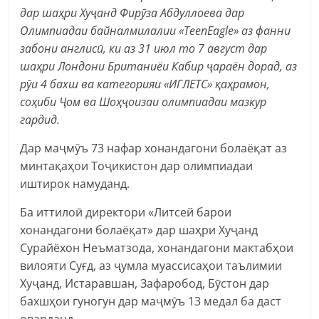
дар шаҳри Хуҷанд Фирӯза Абдуллоева дар
Олимпиадаи байналмилалии «TeenEagle» аз фанни
забони англисӣ, ки аз 31 июл то 7 август дар
шаҳри Лондони Британиёи Кабир ҷараён дорад, аз
рӯи 4 бахш ва категорияи «ИГЛЕТС» қаҳрамон,
соҳиби Ҷом ва Шоҳҷоизаи олимпиадаи мазкур
гардид.
Дар маҷмӯъ 73 нафар хонандагони болаёқат аз
минтақаҳои Тоҷикистон дар олимпиадаи
иштирок намуданд.
Ба иттилоӣ директори «Литсей барои
хонандагони болаёқат» дар шаҳри Хуҷанд
Сурайёхон Неъматзода, хонандагони мактабҳои
вилояти Суғд, аз ҷумла муассисаҳои таълимии
Хуҷанд, Истаравшан, Зафаробод, Бӯстон дар
бахшҳои гуногун дар маҷмӯъ 13 медал ба даст