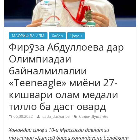
МАОРИФ ВА ИЛМ
Хабар
Ҷаҳон
Фирӯза Абдуллоева дар
Олимпиадаи
байналмилалии
«Teeneagle» миёни 27-
кишвари олам медали
тилло ба даст овард
06.08.2022
sado_dushanbe
Садои Душанбе
Хонандаи синфи 10-и Муассисаи давлатии
таълимии «Литсей барои хонандагони болаёқат»