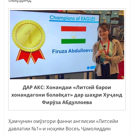
оварданд.
ДАР АКС: Хонандаи «Литсей барои
хонандагони болаёқат» дар шаҳри Хуҷанд
Фирӯза Абдуллоева
Ҳамчунин омӯзгори фанни англисии «Литсейи
давлатии №1»-и ноҳияи Восеъ Ҷамолиддин