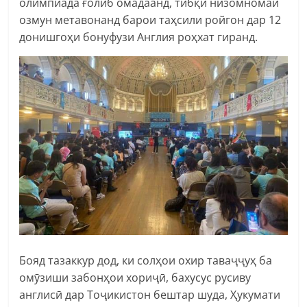
олимпиада ғолиб омадаанд, тибқи низомномаи
озмун метавонанд барои таҳсили ройгон дар 12
донишгоҳи бонуфузи Англия роҳхат гиранд.
Бояд тазаккур дод, ки солҳои охир таваҷҷуҳ ба
омӯзиши забонҳои хориҷӣ, бахусус русиву
англисӣ дар Тоҷикистон бештар шуда, Ҳукумати