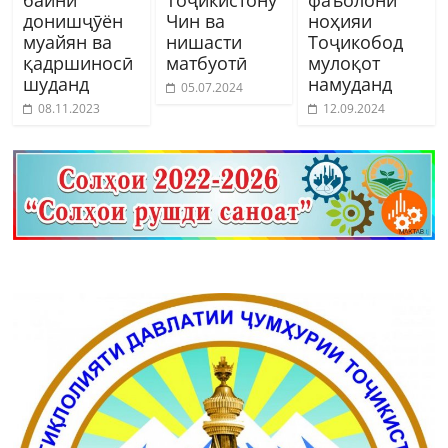
донишҷӯён
Чин ва
ноҳияи
муайян ва
нишасти
Тоҷикобод
қадршиносӣ
матбуотӣ
мулоқот
шуданд
намуданд
05.07.2024
08.11.2023
12.09.2024