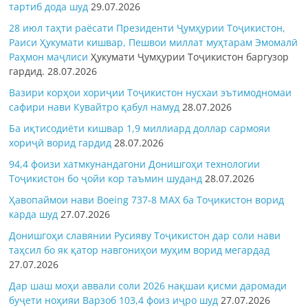
тартиб дода шуд
29.07.2026
28 июл таҳти раёсати Президенти Ҷумҳурии Тоҷикистон,
Раиси Ҳукумати кишвар, Пешвои миллат муҳтарам Эмомалӣ
Раҳмон
маҷлиси
Ҳукумати Ҷумҳурии Тоҷикистон баргузор
гардид.
28.07.2026
Вазири корҳои хориҷии Тоҷикистон нусхаи эътимодномаи
сафири нави Кувайтро қабул намуд
28.07.2026
Ба иқтисодиёти кишвар 1,9 миллиард доллар сармояи
хориҷӣ ворид гардид
28.07.2026
94,4 фоизи хатмкунандагони Донишгоҳи технологии
Тоҷикистон бо ҷойи кор таъмин шуданд
28.07.2026
Ҳавопаймои нави Boeing 737-8 MAX ба Тоҷикистон ворид
карда шуд
27.07.2026
Донишгоҳи славянии Русияву Тоҷикистон дар соли нави
таҳсил бо як қатор навгониҳои муҳим ворид мегардад
27.07.2026
Дар шаш моҳи аввали соли 2026 нақшаи қисми даромади
буҷети ноҳияи Варзоб 103,4 фоиз иҷро шуд
27.07.2026