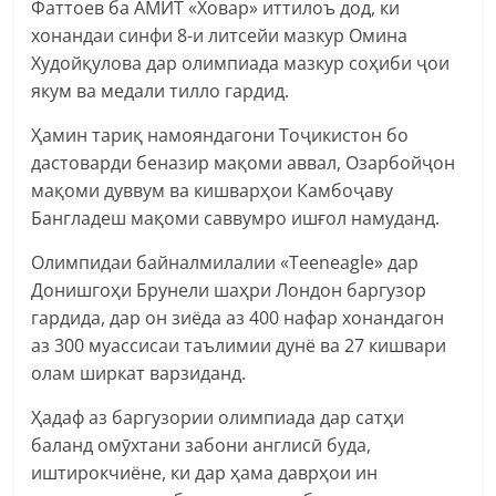
Фаттоев ба АМИТ «Ховар» иттилоъ дод, ки
хонандаи синфи 8-и литсейи мазкур Омина
Худойқулова дар олимпиада мазкур соҳиби ҷои
якум ва медали тилло гардид.
Ҳамин тариқ намояндагони Тоҷикистон бо
дастоварди беназир мақоми аввал, Озарбойҷон
мақоми дуввум ва кишварҳои Камбоҷаву
Бангладеш мақоми саввумро ишғол намуданд.
Олимпидаи байналмилалии «Teeneagle» дар
Донишгоҳи Брунели шаҳри Лондон баргузор
гардида, дар он зиёда аз 400 нафар хонандагон
аз 300 муассисаи таълимии дунё ва 27 кишвари
олам ширкат варзиданд.
Ҳадаф аз баргузории олимпиада дар сатҳи
баланд омӯхтани забони англисӣ буда,
иштирокчиёне, ки дар ҳама даврҳои ин