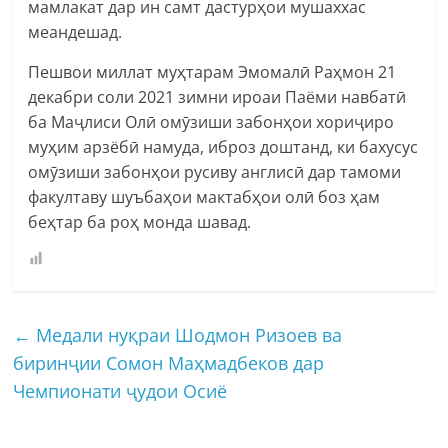
мамлакат дар ин самт дастурҳои мушаххас
меандешад.
Пешвои миллат муҳтарам Эмомалӣ Раҳмон 21
декабри соли 2021 зимни ироаи Паёми навбатӣ
ба Маҷлиси Олӣ омӯзиши забонҳои хориҷиро
муҳим арзёбӣ намуда, иброз доштанд, ки бахусус
омӯзиши забонҳои русиву англисӣ дар тамоми
факултаву шуъбаҳои мактабҳои олӣ боз ҳам
беҳтар ба роҳ монда шавад.
←
Медали нуқраи Шодмон Ризоев ва
биринҷии Сомон Маҳмадбеков дар
Чемпионати ҷудои Осиё