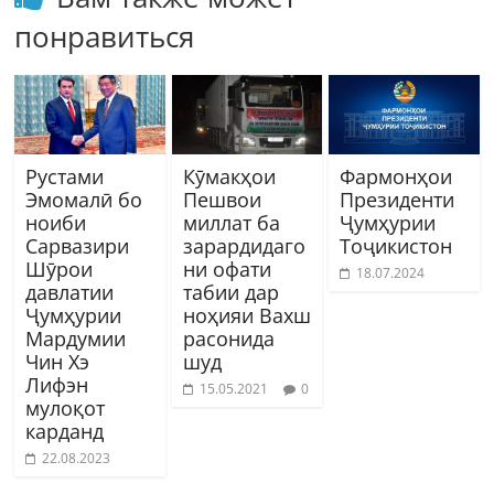
понравиться
Рустами
Кӯмакҳои
Фармонҳои
Эмомалӣ бо
Пешвои
Президенти
ноиби
миллат ба
Ҷумҳурии
Сарвазири
зарардидаго
Тоҷикистон
Шӯрои
ни офати
18.07.2024
давлатии
табии дар
Ҷумҳурии
ноҳияи Вахш
Мардумии
расонида
Чин Хэ
шуд
Лифэн
15.05.2021
0
мулоқот
карданд
22.08.2023