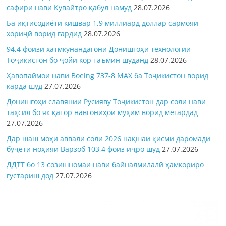
сафири нави Кувайтро қабул намуд
28.07.2026
Ба иқтисодиёти кишвар 1,9 миллиард доллар сармояи
хориҷӣ ворид гардид
28.07.2026
94,4 фоизи хатмкунандагони Донишгоҳи технологии
Тоҷикистон бо ҷойи кор таъмин шуданд
28.07.2026
Ҳавопаймои нави Boeing 737-8 MAX ба Тоҷикистон ворид
карда шуд
27.07.2026
Донишгоҳи славянии Русияву Тоҷикистон дар соли нави
таҳсил бо як қатор навгониҳои муҳим ворид мегардад
27.07.2026
Дар шаш моҳи аввали соли 2026 нақшаи қисми даромади
буҷети ноҳияи Варзоб 103,4 фоиз иҷро шуд
27.07.2026
ДДТТ бо 13 созишномаи нави байналмилалӣ ҳамкориро
густариш дод
27.07.2026