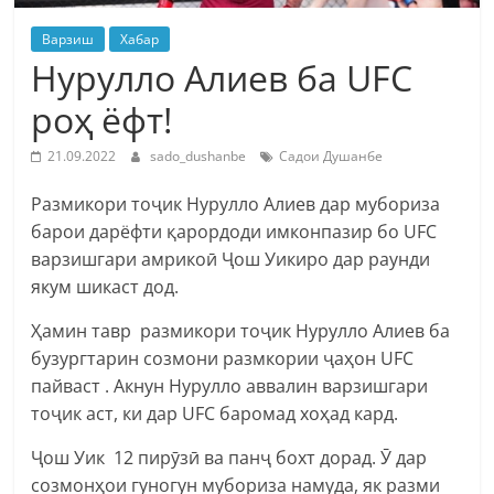
Варзиш
Хабар
Нурулло Алиев ба UFC
роҳ ёфт!
21.09.2022
sado_dushanbe
Садои Душанбе
Размикори тоҷик Нурулло Алиев дар мубориза
барои дарёфти қарордоди имконпазир бо UFC
варзишгари амрикоӣ Ҷош Уикиро дар раунди
якум шикаст дод.
Ҳамин тавр размикори тоҷик Нурулло Алиев ба
бузургтарин созмони размкории ҷаҳон UFC
пайваст . Акнун Нурулло аввалин варзишгари
тоҷик аст, ки дар UFC баромад хоҳад кард.
Ҷош Уик 12 пирӯзӣ ва панҷ бохт дорад. Ӯ дар
созмонҳои гуногун мубориза намуда, як разми