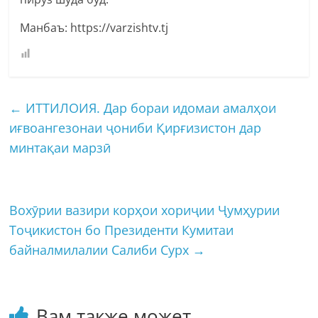
Манбаъ: https://varzishtv.tj
←
ИТТИЛОИЯ. Дар бораи идомаи амалҳои
иғвоангезонаи ҷониби Қирғизистон дар
минтақаи марзӣ
Вохӯрии вазири корҳои хориҷии Ҷумҳурии
Тоҷикистон бо Президенти Кумитаи
байналмилалии Салиби Сурх
→
Вам также может