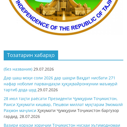
Тозатарин хабарҳо
(без названия)
29.07.2026
Дар шаш моҳи соли 2026 дар шаҳри Ваҳдат нисбати 271
нафар ноболиғ парвандаҳои ҳуқуқвайронкунии маъмурӣ
тартиб дода шуд
29.07.2026
28 июл таҳти раёсати Президенти Ҷумҳурии Тоҷикистон,
Раиси Ҳукумати кишвар, Пешвои миллат муҳтарам Эмомалӣ
Раҳмон
маҷлиси
Ҳукумати Ҷумҳурии Тоҷикистон баргузор
гардид.
28.07.2026
Вазири корҳои хориҷии Тоҷикистон нусхаи эътимодномаи