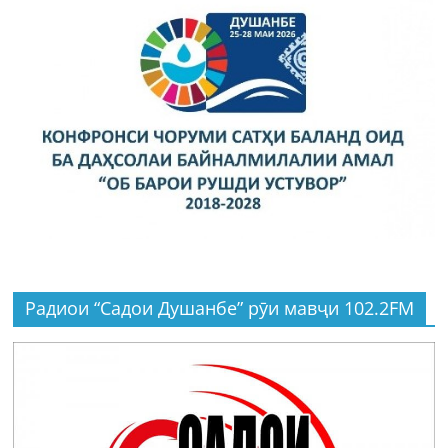
Радиои “Садои Душанбе” рӯи мавҷи 102.2FM