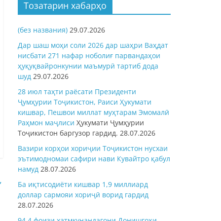
Тозатарин хабарҳо
(без названия)
29.07.2026
Дар шаш моҳи соли 2026 дар шаҳри Ваҳдат
нисбати 271 нафар ноболиғ парвандаҳои
ҳуқуқвайронкунии маъмурӣ тартиб дода
шуд
29.07.2026
28 июл таҳти раёсати Президенти
Ҷумҳурии Тоҷикистон, Раиси Ҳукумати
кишвар, Пешвои миллат муҳтарам Эмомалӣ
Раҳмон
маҷлиси
Ҳукумати Ҷумҳурии
Тоҷикистон баргузор гардид.
28.07.2026
Вазири корҳои хориҷии Тоҷикистон нусхаи
эътимодномаи сафири нави Кувайтро қабул
намуд
28.07.2026
,
Ба иқтисодиёти кишвар 1,9 миллиард
доллар сармояи хориҷӣ ворид гардид
28.07.2026
94,4 фоизи хатмкунандагони Донишгоҳи