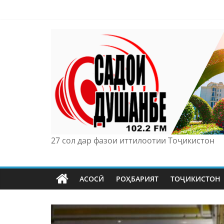
Skip
to
content
27 сол дар фазои иттилоотии Тоҷикистон
АСОСӢ
РОҲБАРИЯТ
ТОҶИКИСТОН