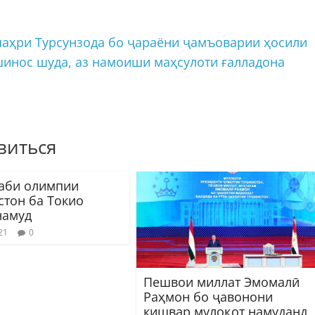
шаҳри Турсунзода бо ҷараёни ҷамъоварии ҳосили
инос шуда, аз намоиши маҳсулоти ғалладона
виться
аби олимпии
стон ба Токио
намуд
21
0
Пешвои миллат Эмомалӣ
Раҳмон бо ҷавонони
кишвар мулоқот намуданд