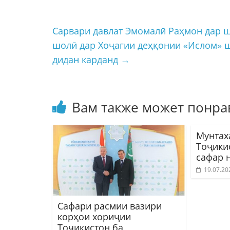
Сарвари давлат Эмомалӣ Раҳмон дар 
шолӣ дар Хоҷагии деҳқонии «Ислом» ш
дидан карданд
→
Вам также может понра
Мунтах
Тоҷики
сафар 
19.07.20
Сафари расмии вазири
корҳои хориҷии
Тоҷикистон ба