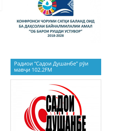
Радиои “Садои Душанбе” рӯи
мавҷи 102.2FM