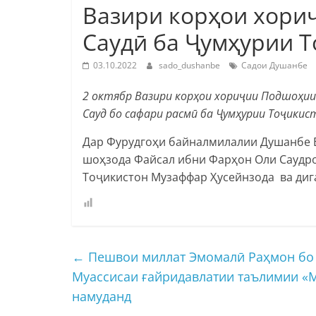
Вазири корҳои хори
Саудӣ ба Ҷумҳурии 
03.10.2022
sado_dushanbe
Садои Душанбе
2 октябр Вазири корҳои хориҷии Подшоҳи
Сауд бо сафари расмӣ ба Ҷумҳурии Тоҷики
Дар Фурудгоҳи байналмилалии Душанбе 
шоҳзода Файсал ибни Фарҳон Оли Саудр
Тоҷикистон Музаффар Ҳусейнзода ва диг
←
Пешвои миллат Эмомалӣ Раҳмон бо 
Муассисаи ғайридавлатии таълимии «М
намуданд