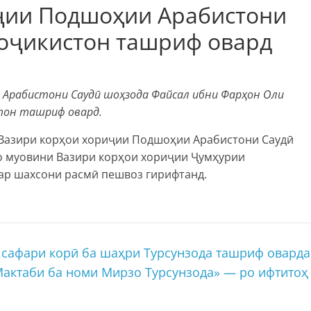
ҷии Подшоҳии Арабистони
Тоҷикистон ташриф овард
и Арабистони Саудӣ шоҳзода Файсал ибни Фарҳон Оли
стон ташриф овард.
Вазири корҳои хориҷии Подшоҳии Арабистони Саудӣ
о муовини Вазири корҳои хориҷии Ҷумҳурии
ар шахсони расмӣ пешвоз гирифтанд.
сафари корӣ ба шаҳри Турсунзода ташриф оварда
актаби ба номи Мирзо Турсунзода» — ро ифтитоҳ