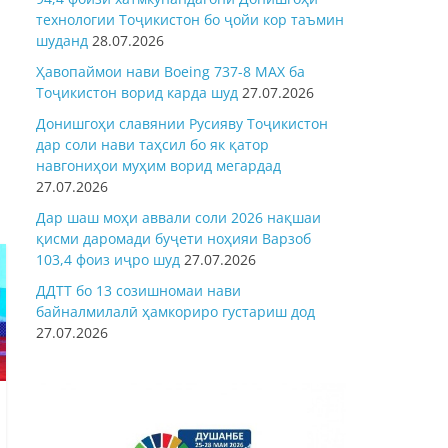
технологии Тоҷикистон бо ҷойи кор таъмин
шуданд
28.07.2026
Ҳавопаймои нави Boeing 737-8 MAX ба
Тоҷикистон ворид карда шуд
27.07.2026
Донишгоҳи славянии Русияву Тоҷикистон
дар соли нави таҳсил бо як қатор
навгониҳои муҳим ворид мегардад
27.07.2026
Дар шаш моҳи аввали соли 2026 нақшаи
қисми даромади буҷети ноҳияи Варзоб
103,4 фоиз иҷро шуд
27.07.2026
ДДТТ бо 13 созишномаи нави
байналмилалӣ ҳамкориро густариш дод
27.07.2026