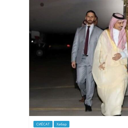
СИЁСАТ
Хабар