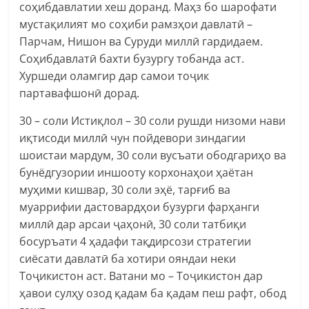
соҳибдавлатии хеш доранд. Маҳз бо шарофати
мустақилият мо соҳиби рамзҳои давлатӣ –
Парчам, Нишон ва Суруди миллӣ гардидаем.
Соҳибдавлатӣ бахти бузургу тобанда аст.
Хуршеди оламгир дар самои тоҷик
партавафшонӣ дорад.
30 – соли Истиқлол – 30 соли рушди низоми нави
иқтисоди миллӣ чун пойдевори зиндагии
шоистаи мардум, 30 соли вусъати ободгариҳо ва
бунёдгузории иншооту корхонаҳои ҳаётан
муҳими кишвар, 30 соли эҳё, тарғиб ва
муаррифии дастовардҳои бузурги фарҳанги
миллӣ дар арсаи ҷаҳонӣ, 30 соли татбиқи
босуръати 4 ҳадафи тақдирсози стратегии
сиёсати давлатӣ ба хотири ояндаи неки
Тоҷикистон аст. Ватани мо – Тоҷикистон дар
ҳавои сулҳу озод қадам ба қадам пеш рафт, обод