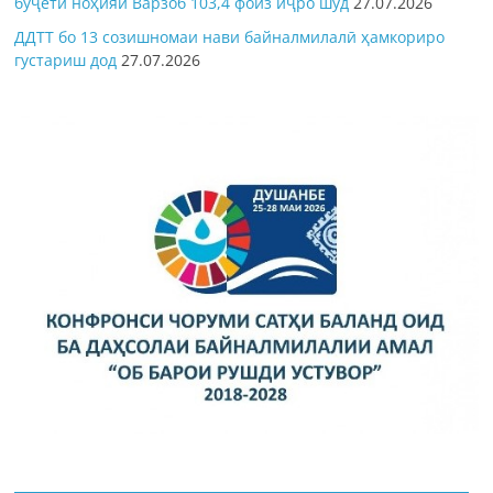
буҷети ноҳияи Варзоб 103,4 фоиз иҷро шуд
27.07.2026
ДДТТ бо 13 созишномаи нави байналмилалӣ ҳамкориро
густариш дод
27.07.2026