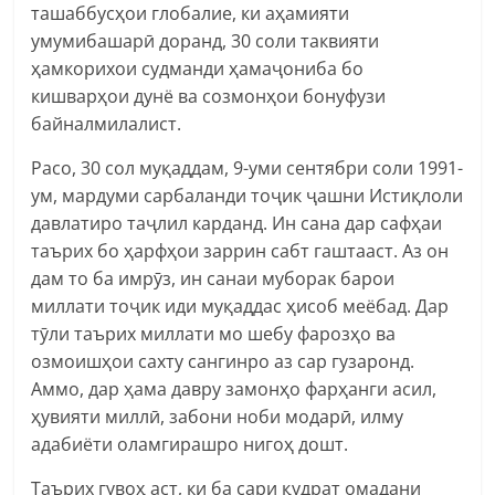
ташаббусҳои глобалие, ки аҳамияти
умумибашарӣ доранд, 30 соли таквияти
ҳамкорихои судманди ҳамаҷониба бо
кишварҳои дунё ва созмонҳои бонуфузи
байналмилалист.
Расо, 30 сол муқаддам, 9-уми сентябри соли 1991-
ум, мардуми сарбаланди тоҷик ҷашни Истиқлоли
давлатиро таҷлил карданд. Ин сана дар сафҳаи
таърих бо ҳарфҳои заррин сабт гаштааст. Аз он
дам то ба имрӯз, ин санаи муборак барои
миллати тоҷик иди муқаддас ҳисоб меёбад. Дар
тӯли таърих миллати мо шебу фарозҳо ва
озмоишҳои сахту сангинро аз сар гузаронд.
Аммо, дар ҳама давру замонҳо фарҳанги асил,
ҳувияти миллӣ, забони ноби модарӣ, илму
адабиёти оламгирашро нигоҳ дошт.
Таърих гувоҳ аст, ки ба сари қудрат омадани