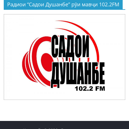
Радиои “Садои Душанбе” рӯи мавҷи 102.2FM