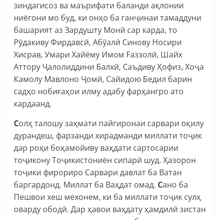
зиндагисоз ва маърифати баланди ақлонии
ниёгони мо буд, ки онҳо ба ганҷинаи тамаддуни
башарият аз Зардушту Монӣ сар карда, то
Рӯдакиву Фирдавсӣ, Абӯалӣ Синову Носири
Хисрав, Умари Хайёму Имом Fаззолӣ, Шайх
Аттору Ҷалолиддини Балхӣ, Саъдиву Ҳофиз, Хоҷа
Камолу Мавлоно Ҷомӣ, Сайидою Бедил барин
садҳо нобиғаҳои илму адабу фарҳангро ато
кардаанд.
С
олҳ талошу заҳмати пайгиронаи сарвари оқилу
дурандеш, фарзанди хирадманди миллати тоҷик
дар роҳи боҳамойиву ваҳдати сартосарии
тоҷикону Тоҷикистониён сипарӣ шуд. Ҳазорон
тоҷики фирориро Сарвари давлат ба Ватан
баргардонд. Миллат ба Ваҳдат омад.
С
ано ба
Пешвои хеш мехонем, ки ба миллати тоҷик сулҳ
оварду ободӣ. Дар ҳавои ваҳдату ҳамдилӣ зистан