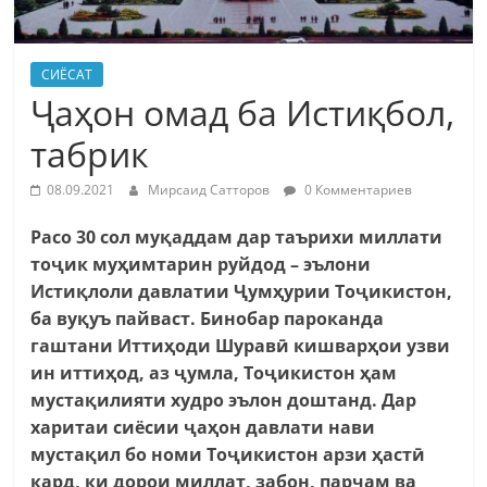
СИЁСАТ
Ҷаҳон омад ба Истиқбол,
табрик
08.09.2021
Мирсаид Сатторов
0 Комментариев
Расо 30 сол муқаддам дар таърихи миллати
тоҷик муҳимтарин руйдод – эълони
Истиқлоли давлатии Ҷумҳурии Тоҷикистон,
ба вуқуъ пайваст. Бинобар пароканда
гаштани Иттиҳоди Шуравӣ кишварҳои узви
ин иттиҳод, аз ҷумла, Тоҷикистон ҳам
мустақилияти худро эълон доштанд. Дар
харитаи сиёсии ҷаҳон давлати нави
мустақил бо номи Тоҷикистон арзи ҳастӣ
кард, ки дорои миллат, забон, парчам ва