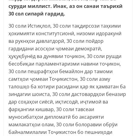
суруди миллист. Инак, аз он санаи таърихӣ
30 сол сипарӣ гардид.
30 соли Истиқлол, 30 соли тақдирсози таҳкими
ҳокимияти конститутсионӣ, низоми идоракунӣ
ва рукнҳои давлатдорӣ, 30 соли пойдор
гардидани асосҳои ҷомеаи демократӣ,
ҳуқуқбунёд ва дунявии тоҷикон, 30 соли рушди
бесобиқаи парламентаризми навини тоҷикон,
30 соли пешрафтҳои бемайлон дар тамоми
самтҳои ҷомеаи Тоҷикистон, 30 соли азму
талошҳо ба хотири расидани ҳар як ҳамватан ба
зиндагии шоиста, 30 соли дастовардҳои беназир
дар соҳаҳои сиёсӣ, иқтисодӣ, иҷтимоӣ ва
фарҳангии кишвар, 30 соли тавсеаи
муносибатҳои дипломатӣ бо аксарияти
мамлакатҳои олам, 30 соли болоравии обрӯи
байналмилалии Тоҷикистон бо пешниҳоди