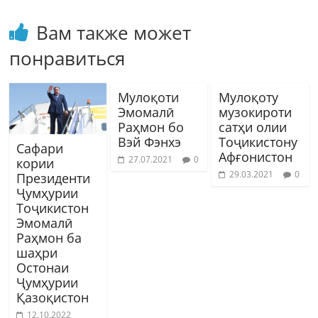
Вам также может
понравиться
Мулоқоти
Мулоқоту
Эмомалӣ
музокироти
Раҳмон бо
сатҳи олии
Вэй Фэнхэ
Тоҷикистону
Сафари
Афғонистон
27.07.2021
0
кории
29.03.2021
0
Президенти
Ҷумҳурии
Тоҷикистон
Эмомалӣ
Раҳмон ба
шаҳри
Остонаи
Ҷумҳурии
Қазоқистон
12.10.2022