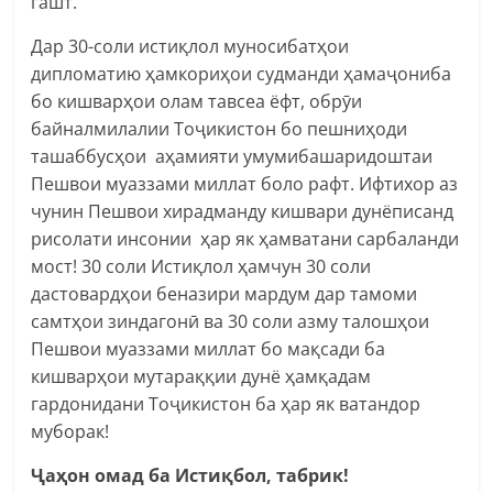
гашт.
Дар 30-соли истиқлол муносибатҳои
дипломатию ҳамкориҳои судманди ҳамаҷониба
бо кишварҳои олам тавсеа ёфт, обрӯи
байналмилалии Тоҷикистон бо пешниҳоди
ташаббусҳои аҳамияти умумибашаридоштаи
Пешвои муаззами миллат боло рафт. Ифтихор аз
чунин Пешвои хирадманду кишвари дунёписанд
рисолати инсонии ҳар як ҳамватани сарбаланди
мост! 30 соли Истиқлол ҳамчун 30 соли
дастовардҳои беназири мардум дар тамоми
самтҳои зиндагонӣ ва 30 соли азму талошҳои
Пешвои муаззами миллат бо мақсади ба
кишварҳои мутараққии дунё ҳамқадам
гардонидани Тоҷикистон ба ҳар як ватандор
муборак!
Ҷаҳон омад ба Истиқбол, табрик!