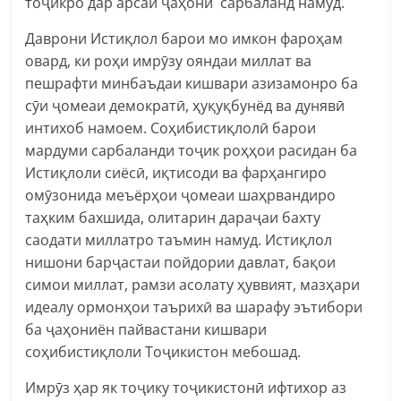
тоҷикро дар арсаи ҷаҳони сарбаланд намуд.
Даврони Истиқлол барои мо имкон фароҳам
овард, ки роҳи имрӯзу ояндаи миллат ва
пешрафти минбаъдаи кишвари азизамонро ба
сӯи ҷомеаи демократӣ, ҳуқуқбунёд ва дунявӣ
интихоб намоем. Соҳибистиқлолӣ барои
мардуми сарбаланди тоҷик роҳҳои расидан ба
Истиқлоли сиёсӣ, иқтисоди ва фарҳангиро
омӯзонида меъёрҳои ҷомеаи шаҳрвандиро
таҳким бахшида, олитарин дараҷаи бахту
саодати миллатро таъмин намуд. Истиқлол
нишони барҷастаи пойдории давлат, бақои
симои миллат, рамзи асолату ҳуввият, мазҳари
идеалу ормонҳои таърихӣ ва шарафу эътибори
ба ҷаҳониён пайвастани кишвари
соҳибистиқлоли Тоҷикистон мебошад.
Имрӯз ҳар як тоҷику тоҷикистонӣ ифтихор аз