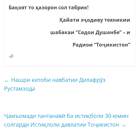
Бақоят то ҳазорон сол табрик!
Ҳайати эҷодиву техникии
шабакаи “Садои Душанбе” – и
Радиои “Тоҷикистон”
←
Нашри китоби навбатии Дилафрӯз
Рустамзода
Ҷамъомади тантанавӣ ба истиқболи 30-юмин
солгарди Истиқлоли давлатии Тоҷикистон
→