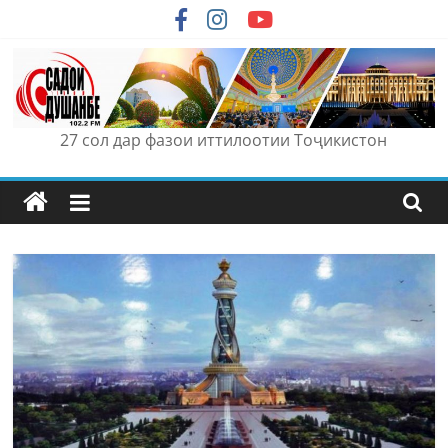
Skip
to
content
27 сол дар фазои иттилоотии Тоҷикистон