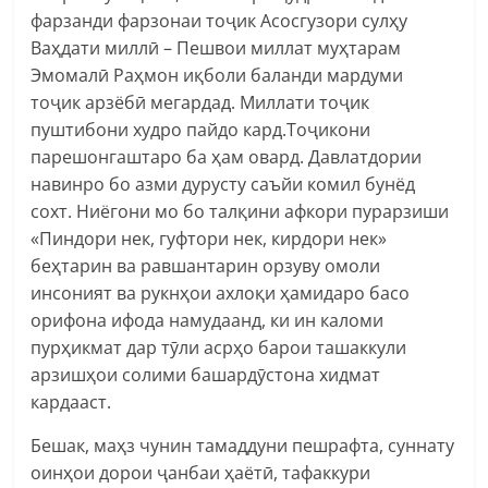
фарзанди фарзонаи тоҷик Асосгузори сулҳу
Ваҳдати миллӣ – Пешвои миллат муҳтарам
Эмомалӣ Раҳмон иқболи баланди мардуми
тоҷик арзёбӣ мегардад. Миллати тоҷик
пуштибони худро пайдо кард.Тоҷикони
парешонгаштаро ба ҳам овард. Давлатдории
навинро бо азми дурусту саъйи комил бунёд
сохт. Ниёгони мо бо талқини афкори пурарзиши
«Пиндори нек, гуфтори нек, кирдори нек»
беҳтарин ва равшантарин орзуву омоли
инсоният ва рукнҳои ахлоқи ҳамидаро басо
орифона ифода намудаанд, ки ин каломи
пурҳикмат дар тӯли асрҳо барои ташаккули
арзишҳои солими башардӯстона хидмат
кардааст.
Бешак, маҳз чунин тамаддуни пешрафта, суннату
оинҳои дорои ҷанбаи ҳаётӣ, тафаккури