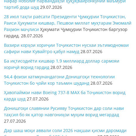
нафар ноболиғ парвандаҳои ҳуқуқвайронкунии маъмурӣ
тартиб дода шуд
29.07.2026
28 июл таҳти раёсати Президенти Ҷумҳурии Тоҷикистон,
Раиси Ҳукумати кишвар, Пешвои миллат муҳтарам Эмомалӣ
Раҳмон
маҷлиси
Ҳукумати Ҷумҳурии Тоҷикистон баргузор
гардид.
28.07.2026
Вазири корҳои хориҷии Тоҷикистон нусхаи эътимодномаи
сафири нави Кувайтро қабул намуд
28.07.2026
Ба иқтисодиёти кишвар 1,9 миллиард доллар сармояи
хориҷӣ ворид гардид
28.07.2026
94,4 фоизи хатмкунандагони Донишгоҳи технологии
Тоҷикистон бо ҷойи кор таъмин шуданд
28.07.2026
Ҳавопаймои нави Boeing 737-8 MAX ба Тоҷикистон ворид
карда шуд
27.07.2026
Донишгоҳи славянии Русияву Тоҷикистон дар соли нави
таҳсил бо як қатор навгониҳои муҳим ворид мегардад
27.07.2026
Дар шаш моҳи аввали соли 2026 нақшаи қисми даромади