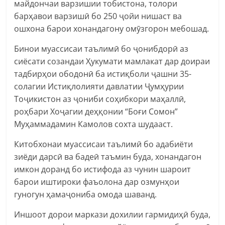
майдончаи варзишии тобистона, толори
барҳавои варзишӣ бо 250 ҷойи нишаст ва
ошхона барои хонандагону омӯзгорон мебошад.
Бинои муассисаи таълимӣ бо ҷонибдорӣ аз
сиёсати созандаи Ҳукумати мамлакат дар доираи
тадбирҳои ободонӣ ба истиқболи ҷашни 35-
солагии Истиқлолияти давлатии Ҷумҳурии
Тоҷикистон аз ҷониби соҳибкори маҳаллӣ,
роҳбари Хоҷагии деҳқонии “Боғи Сомон”
Муҳаммадамин Камолов сохта шудааст.
Китобхонаи муассисаи таълимӣ бо адабиёти
зиёди дарсӣ ва бадеӣ таъмин буда, хонандагон
имкон доранд бо истифода аз чунин шароит
барои иштироки фаъолона дар озмунҳои
гуногун ҳамаҷониба омода шаванд.
Иншоот дорои маркази дохилии гармидиҳӣ буда,