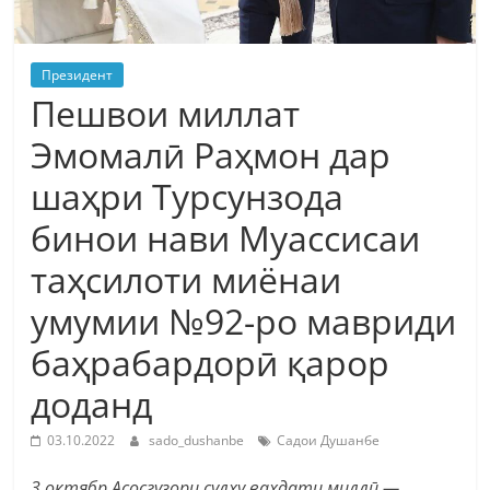
Президент
Пешвои миллат
Эмомалӣ Раҳмон дар
шаҳри Турсунзода
бинои нави Муассисаи
таҳсилоти миёнаи
умумии №92-ро мавриди
баҳрабардорӣ қарор
доданд
03.10.2022
sado_dushanbe
Садои Душанбе
3 октябр Асосгузори сулҳу ваҳдати миллӣ —