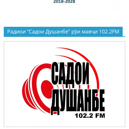
Радиои “Садои Душанбе” рӯи мавҷи 102.2FM