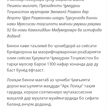
Пешвои миллат, Президенти Ҷумҳурии
Тоҷикистон муҳтарам Эмомалӣ Раҳмон дар
деҳоти Ҷӯра Раҳмонови шаҳри Турсунзода бинои
нави Муассисаи таҳсилоти миёнаи умумии рақами
92 ба номи Камолиддин Мадумаровро ба истифода
доданд.
Бинои нави таълимӣ бо ҷонибдорӣ аз сиёсати
бунёдкорона ва маорифпарваронаи роҳбарияти
олии сиёсии Ҳукумати Ҷумҳурии Тоҷикистон бо
тарҳи муосир барои 1300 нафар хонанда дар ду
баст бунёд ёфтааст.
Лоиҳаи бинои мактаб аз ҷониби Ҷамъияти
дорои масъулияти маҳдуди “Арк Лоиҳа” таҳия
гардида, корҳои сохтмониро мутахассисони
маҳаллӣ дар муҳлати муайянгардида бо сифати
баланд анҷом додаанд.