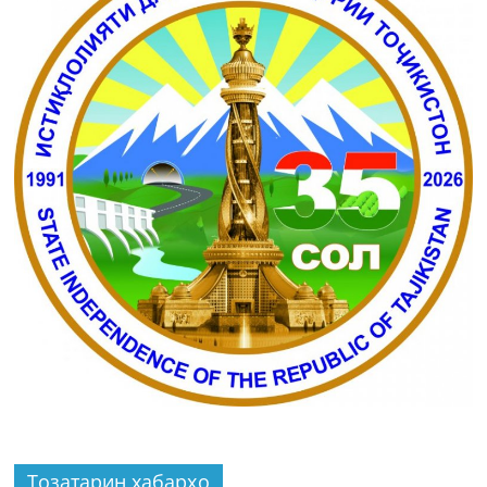
Тозатарин хабарҳо