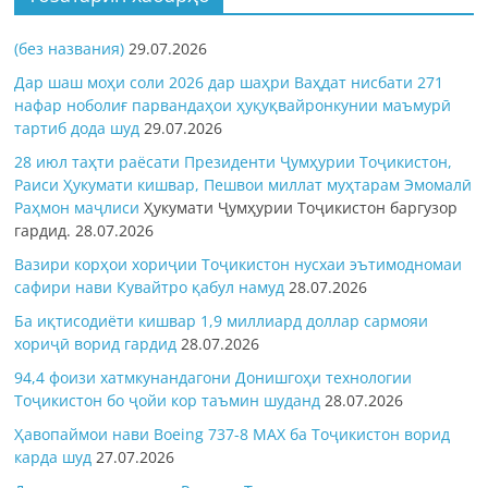
(без названия)
29.07.2026
Дар шаш моҳи соли 2026 дар шаҳри Ваҳдат нисбати 271
нафар ноболиғ парвандаҳои ҳуқуқвайронкунии маъмурӣ
тартиб дода шуд
29.07.2026
28 июл таҳти раёсати Президенти Ҷумҳурии Тоҷикистон,
Раиси Ҳукумати кишвар, Пешвои миллат муҳтарам Эмомалӣ
Раҳмон
маҷлиси
Ҳукумати Ҷумҳурии Тоҷикистон баргузор
гардид.
28.07.2026
Вазири корҳои хориҷии Тоҷикистон нусхаи эътимодномаи
сафири нави Кувайтро қабул намуд
28.07.2026
Ба иқтисодиёти кишвар 1,9 миллиард доллар сармояи
хориҷӣ ворид гардид
28.07.2026
94,4 фоизи хатмкунандагони Донишгоҳи технологии
Тоҷикистон бо ҷойи кор таъмин шуданд
28.07.2026
Ҳавопаймои нави Boeing 737-8 MAX ба Тоҷикистон ворид
карда шуд
27.07.2026