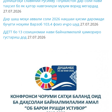
Донишгоҳи славянии Русияву Тоҷикистон дар соли нави
таҳсил бо як қатор навгониҳои муҳим ворид мегардад
27.07.2026
Дар шаш моҳи аввали соли 2026 нақшаи қисми даромади
буҷети ноҳияи Варзоб 103,4 фоиз иҷро шуд
27.07.2026
ДДТТ бо 13 созишномаи нави байналмилалӣ ҳамкориро
густариш дод
27.07.2026