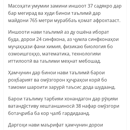
Масоҳати умумии замини иншоот 37 садякро дар
бар мегирад ва худи бинои таълимӣ дар
майдони 765 метри мураббаъ қомат афрохтааст.
Иншооти нави таълимӣ аз ду ошёна иборат
буда, дорои 24 синфхона, аз ҷумла синфхонаҳои
муҷаҳҳази фани химия, физикаю биология бо
озмоишгоҳҳо, математика, технологияи
иттилоотӣ ва таълими меҳнат мебошад.
Ҳамчунин дар бинои нави таълимӣ барои
роҳбарият ва омӯзгорон ҳуҷраҳои корӣ бо
тамоми шароити зарурӣ таъсис дода шудаанд.
Барои таълиму тарбияи хонандагон дар рӯҳияи
ватандӯстиву хештаншиносӣ 38 нафар омӯзгори
ботаҷриба ба кор ҷалб гардидаанд.
Даргоҳи нави маърифат ҳамчунин дорои