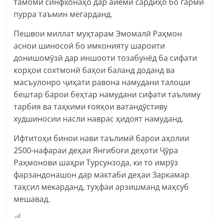
тамоми синфхонаҳо дар айёми сардиҳо бо гармӣ
пурра таъмин мегарданд.
Пешвои миллат муҳтарам Эмомалӣ Раҳмон
аснои шиносоӣ бо имконияту шароити
донишомӯзӣ дар иншооти тозабунёд ба сифати
корҳои сохтмонӣ баҳои баланд доданд ва
масъулонро ҷиҳати равона намудани талоши
бештар барои беҳтар намудани сифати таълиму
тарбия ва таҳкими ғояҳои ватандӯстиву
худшиносии насли наврас ҳидоят намуданд.
Ифтитоҳи бинои нави таълимӣ барои аҳолии
2500-нафараи деҳаи Янгибоғи деҳоти Ҷӯра
Раҳмонови шаҳри Турсунзода, ки то имрӯз
фарзандонашон дар мактаби деҳаи Заркамар
таҳсил мекарданд, туҳфаи арзишманд маҳсуб
мешавад.