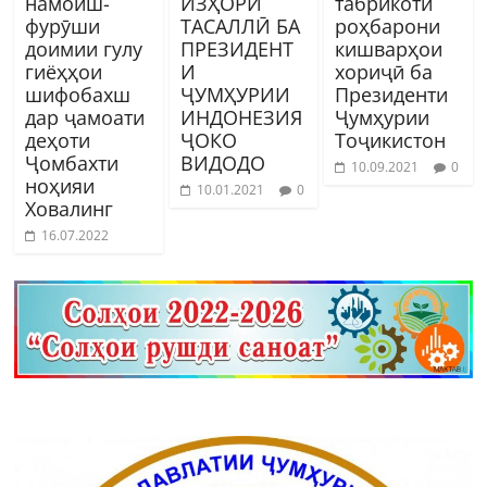
намоиш-
ИЗҲОРИ
табрикоти
фурӯши
ТАСАЛЛӢ БА
роҳбарони
доимии гулу
ПРЕЗИДЕНТ
кишварҳои
гиёҳҳои
И
хориҷӣ ба
шифобахш
ҶУМҲУРИИ
Президенти
дар ҷамоати
ИНДОНЕЗИЯ
Ҷумҳурии
деҳоти
ҶОКО
Тоҷикистон
Ҷомбахти
ВИДОДО
10.09.2021
0
ноҳияи
10.01.2021
0
Ховалинг
16.07.2022