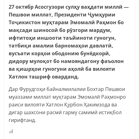
27 октябр Асосгузори сулҳу ваҳдати миллӣ —
Пешвои миллат, Президенти Ҷумҳурии
Тоҷикистон муҳтарам Эмомалӣ Раҳмон бо
мақсади шиносоӣ бо рӯзгори мардум,
ифтитоҳи иншооти таъйиноти гуногун,
татбиқи амалии барномаҳои давлатӣ,
вусъати корҳои ободонию бунёдкорӣ,
дидору мулоқот бо намояндагону фаъолон
ва қишрҳои гуногуни аҳолӣ ба вилояти
Хатлон ташриф оварданд.
Дар Фурудгоҳи байналмилалии Бохтар Пешвои
муаззами миллат муҳтарам Эмомалӣ Раҳмонро
раиси вилояти Хатлон Қурбон Ҳакимзода ва
дигар шахсони расмӣ гарму самимӣ истиқбол
гирифтанд.