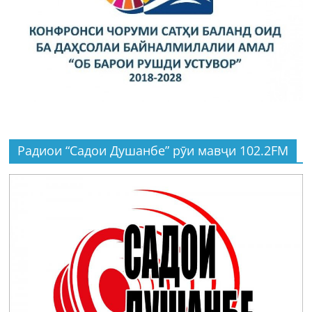
Радиои “Садои Душанбе” рӯи мавҷи 102.2FM