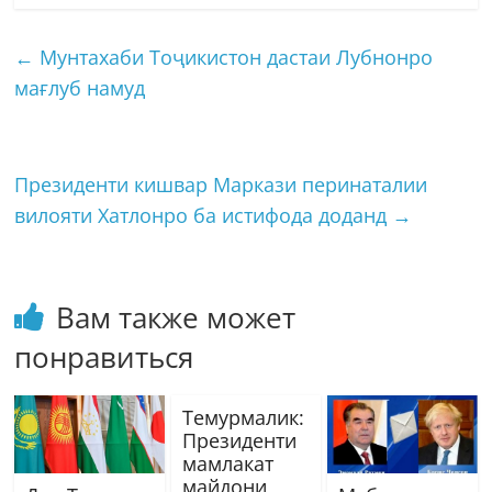
←
Мунтахаби Тоҷикистон дастаи Лубнонро
мағлуб намуд
Президенти кишвар Маркази перинаталии
вилояти Хатлонро ба истифода доданд
→
Вам также может
понравиться
Темурмалик:
Президенти
мамлакат
майдони