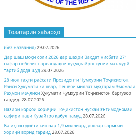
Тозатарин хабарҳо
(без названия)
29.07.2026
Дар шаш моҳи соли 2026 дар шаҳри Ваҳдат нисбати 271
нафар ноболиғ парвандаҳои ҳуқуқвайронкунии маъмурӣ
тартиб дода шуд
29.07.2026
28 июл таҳти раёсати Президенти Ҷумҳурии Тоҷикистон,
Раиси Ҳукумати кишвар, Пешвои миллат муҳтарам Эмомалӣ
Раҳмон
маҷлиси
Ҳукумати Ҷумҳурии Тоҷикистон баргузор
гардид.
28.07.2026
Вазири корҳои хориҷии Тоҷикистон нусхаи эътимодномаи
сафири нави Кувайтро қабул намуд
28.07.2026
Ба иқтисодиёти кишвар 1,9 миллиард доллар сармояи
хориҷӣ ворид гардид
28.07.2026