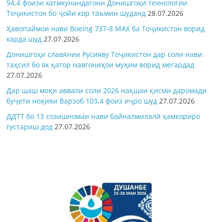
94,4 фоизи хатмкунандагони Донишгоҳи технологии
Тоҷикистон бо ҷойи кор таъмин шуданд
28.07.2026
Ҳавопаймои нави Boeing 737-8 MAX ба Тоҷикистон ворид
карда шуд
27.07.2026
Донишгоҳи славянии Русияву Тоҷикистон дар соли нави
таҳсил бо як қатор навгониҳои муҳим ворид мегардад
27.07.2026
Дар шаш моҳи аввали соли 2026 нақшаи қисми даромади
буҷети ноҳияи Варзоб 103,4 фоиз иҷро шуд
27.07.2026
ДДТТ бо 13 созишномаи нави байналмилалӣ ҳамкориро
густариш дод
27.07.2026