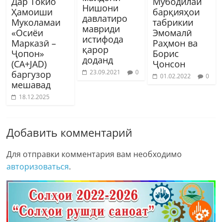
Дар Токио
Мубодилаи
Нишони
Ҳамоиши
барқияҳои
давлатиро
Муколамаи
табрикии
мавриди
«Осиёи
Эмомалӣ
истифода
Марказӣ –
Раҳмон ва
қарор
Ҷопон»
Борис
доданд
(CA+JAD)
Ҷонсон
23.09.2021
0
баргузор
01.02.2022
0
мешавад
18.12.2025
Добавить комментарий
Для отправки комментария вам необходимо
авторизоваться
.