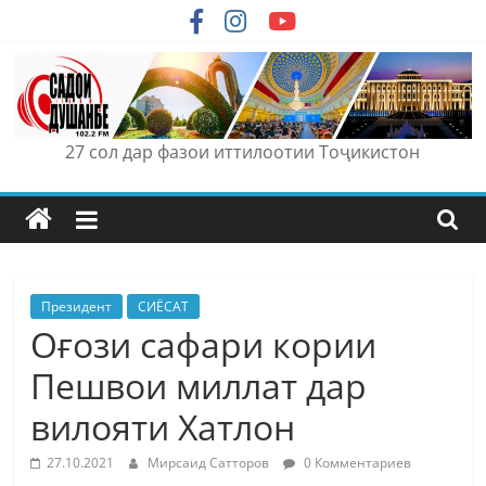
Skip
to
content
27 сол дар фазои иттилоотии Тоҷикистон
Президент
СИЁСАТ
Оғози сафари кории
Пешвои миллат дар
вилояти Хатлон
27.10.2021
Мирсаид Сатторов
0 Комментариев