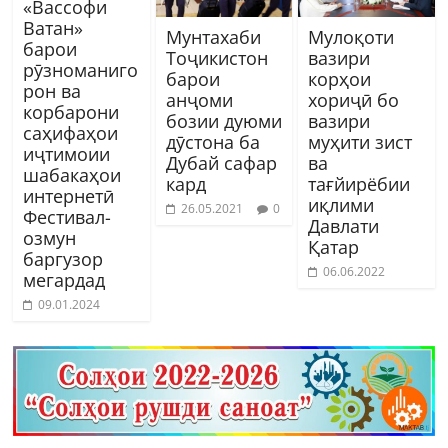
«Вассофи
Ватан»
Мунтахаби
Мулоқоти
барои
Тоҷикистон
вазири
рӯзноманиго
барои
корҳои
рон ва
анҷоми
хориҷӣ бо
корбарони
бозии дуюми
вазири
саҳифаҳои
дӯстона ба
муҳити зист
иҷтимоии
Дубай сафар
ва
шабакаҳои
кард
тағйирёбии
интернетӣ
иқлими
26.05.2021
0
Фестивал-
Давлати
озмун
Қатар
баргузор
06.06.2022
мегардад
09.01.2024