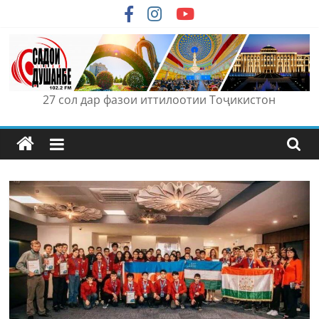
Skip
to
content
27 сол дар фазои иттилоотии Тоҷикистон