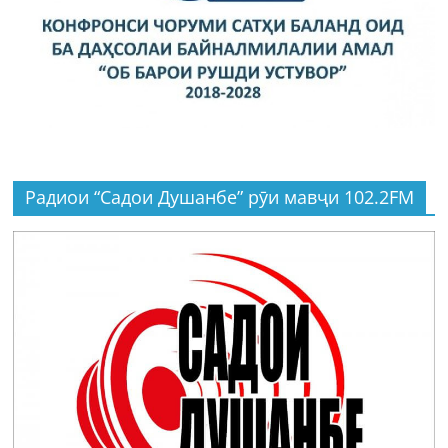
Радиои “Садои Душанбе” рӯи мавҷи 102.2FM