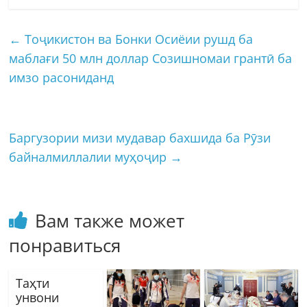
←
Тоҷикистон ва Бонки Осиёии рушд ба
маблағи 50 млн доллар Созишномаи грантӣ ба
имзо расониданд
Баргузории мизи мудавар бахшида ба Рӯзи
байналмиллалии муҳоҷир
→
Вам также может
понравиться
Таҳти
унвони