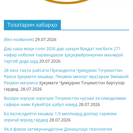
Тозатарин хабарҳо
(без названия)
29.07.2026
Дар шаш моҳи соли 2026 дар шаҳри Ваҳдат нисбати 271
нафар ноболиғ парвандаҳои ҳуқуқвайронкунии маъмурӣ
тартиб дода шуд
29.07.2026
28 июл таҳти раёсати Президенти Ҷумҳурии Тоҷикистон,
Раиси Ҳукумати кишвар, Пешвои миллат муҳтарам Эмомалӣ
Раҳмон
маҷлиси
Ҳукумати Ҷумҳурии Тоҷикистон баргузор
гардид.
28.07.2026
Вазири корҳои хориҷии Тоҷикистон нусхаи эътимодномаи
сафири нави Кувайтро қабул намуд
28.07.2026
Ба иқтисодиёти кишвар 1,9 миллиард доллар сармояи
хориҷӣ ворид гардид
28.07.2026
94,4 фоизи хатмкунандагони Донишгоҳи технологии