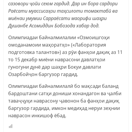
сазовори ҷойи сеюм гардид. Дар ин бора сардори
Раёсати муассисаҳои таҳсилоти томактабӣ ва
миёнаи умумии Сарраёсати маорифи шаҳри
Душанбе Асомиддин Бобозода хабар дод.
Олимпиадаи байналмилалии «Озмоишгоҳи
омоданамоии маҳоратҳо» («Лаборатория
подготовка талантов») аз рӯи фанҳои дақиқ аз 11
то 15 декабр миёни наврасони давлатҳои
гуногуни дунё дар шаҳри Бокуи давлати
Озарбойҷон баргузор гардид.
Олимпиадаи байналмилалӣ бо мақсади баланд
бардоштани сатҳи дониши хонандагон ва ҷалби
таваҷҷуҳи наврасону ҷавонон ба фанҳои дақиқ
баргузор гардида, имкон медиҳад неруи зеҳнии
наврасон инкишоф ёбад.