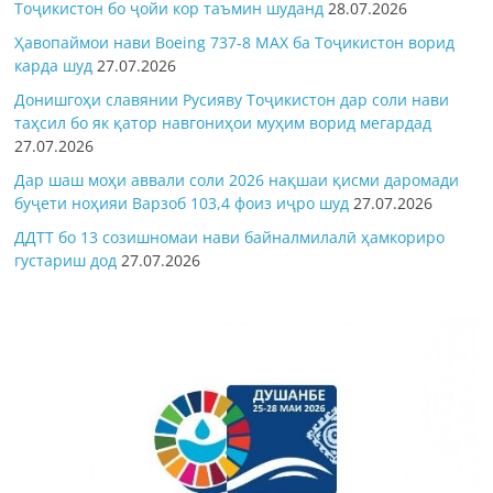
Тоҷикистон бо ҷойи кор таъмин шуданд
28.07.2026
Ҳавопаймои нави Boeing 737-8 MAX ба Тоҷикистон ворид
карда шуд
27.07.2026
Донишгоҳи славянии Русияву Тоҷикистон дар соли нави
таҳсил бо як қатор навгониҳои муҳим ворид мегардад
27.07.2026
Дар шаш моҳи аввали соли 2026 нақшаи қисми даромади
буҷети ноҳияи Варзоб 103,4 фоиз иҷро шуд
27.07.2026
ДДТТ бо 13 созишномаи нави байналмилалӣ ҳамкориро
густариш дод
27.07.2026