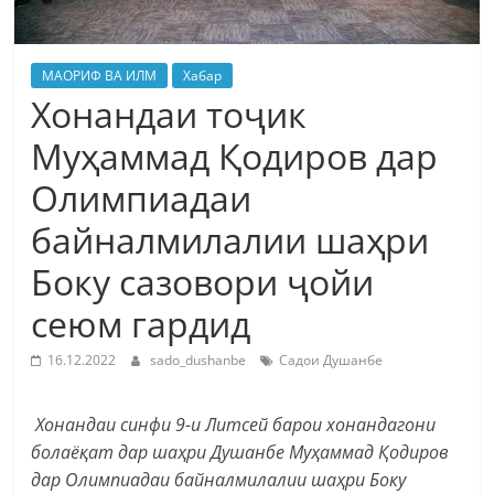
МАОРИФ ВА ИЛМ
Хабар
Хонандаи тоҷик
Муҳаммад Қодиров дар
Олимпиадаи
байналмилалии шаҳри
Боку сазовори ҷойи
сеюм гардид
16.12.2022
sado_dushanbe
Садои Душанбе
Хонандаи синфи 9-и Литсей барои хонандагони
болаёқат дар шаҳри Душанбе Муҳаммад Қодиров
дар Олимпиадаи байналмилалии шаҳри Боку