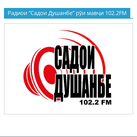
Радиои “Садои Душанбе” рӯи мавҷи 102.2FM