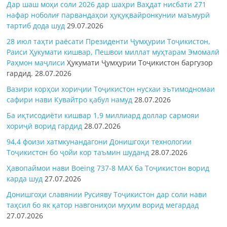
Дар шаш моҳи соли 2026 дар шаҳри Ваҳдат нисбати 271
нафар ноболиғ парвандаҳои ҳуқуқвайронкунии маъмурӣ
тартиб дода шуд
29.07.2026
28 июл таҳти раёсати Президенти Ҷумҳурии Тоҷикистон,
Раиси Ҳукумати кишвар, Пешвои миллат муҳтарам Эмомалӣ
Раҳмон
маҷлиси
Ҳукумати Ҷумҳурии Тоҷикистон баргузор
гардид.
28.07.2026
Вазири корҳои хориҷии Тоҷикистон нусхаи эътимодномаи
сафири нави Кувайтро қабул намуд
28.07.2026
Ба иқтисодиёти кишвар 1,9 миллиард доллар сармояи
хориҷӣ ворид гардид
28.07.2026
94,4 фоизи хатмкунандагони Донишгоҳи технологии
Тоҷикистон бо ҷойи кор таъмин шуданд
28.07.2026
Ҳавопаймои нави Boeing 737-8 MAX ба Тоҷикистон ворид
карда шуд
27.07.2026
Донишгоҳи славянии Русияву Тоҷикистон дар соли нави
таҳсил бо як қатор навгониҳои муҳим ворид мегардад
27.07.2026