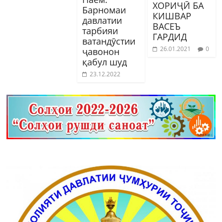
ХОРИҶӢ БА
Барномаи
КИШВАР
давлатии
ВАСЕЪ
тарбияи
ГАРДИД
ватандӯстии
26.01.2021
0
ҷавонон
қабул шуд
23.12.2022