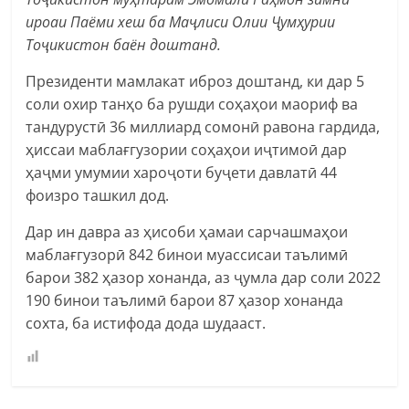
ироаи Паёми хеш ба Маҷлиси Олии Ҷумҳурии
Тоҷикистон баён доштанд.
Президенти мамлакат иброз доштанд, ки дар 5
соли охир танҳо ба рушди соҳаҳои маориф ва
тандурустӣ 36 миллиард сомонӣ равона гардида,
ҳиссаи маблағгузории соҳаҳои иҷтимоӣ дар
ҳаҷми умумии хароҷоти буҷети давлатӣ 44
фоизро ташкил дод.
Дар ин давра аз ҳисоби ҳамаи сарчашмаҳои
маблағгузорӣ 842 бинои муассисаи таълимӣ
барои 382 ҳазор хонанда, аз ҷумла дар соли 2022
190 бинои таълимӣ барои 87 ҳазор хонанда
сохта, ба истифода дода шудааст.