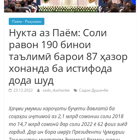
Паём - Роҳнамо
Нукта аз Паём: Соли
равон 190 бинои
таълимӣ барои 87 ҳазор
хонанда ба истифода
дода шуд
23.12.2022
sado_dushanbe
Садои Душанбе
Ҳаҷми умумии хароҷоти буҷети давлатӣ ба
соҳаҳои иҷтимоӣ аз 2,1 млрд сомонии соли 2018
то 14,7 млрд сомонӣ дар соли 2022 ё 62 фоиз зиёд
гардид. Дар ин бора имрӯз Президенти Ҷумҳурии
Тоҷикистон муҳтарам Эмомалӣ Раҳмон зимни