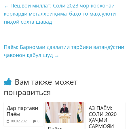
←
Пешвои миллат: Соли 2023 чор корхонаи
коркарди металҳои қиматбаҳо то маҳсулоти
ниҳоӣ сохта шавад
Паём: Барномаи давлатии тарбияи ватандӯстии
ҷавонон қабул шуд
→
Вам также может
понравиться
Дар партави
АЗ ПАЁМ:
Паём
СОЛИ 2020
ҲАҶМИ
09.02.2021
0
САРМОЯИ
Паём: