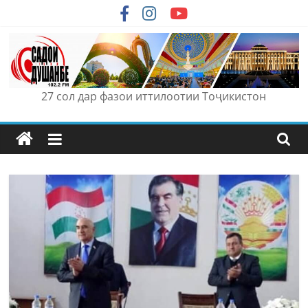
Skip
to
content
27 сол дар фазои иттилоотии Тоҷикистон