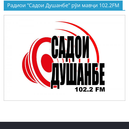
Радиои “Садои Душанбе” рӯи мавҷи 102.2FM