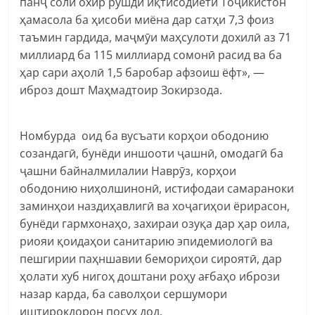
панҷ соли охир рушди иқтисодиёти Тоҷикистон
ҳамасола ба ҳисоби миёна дар сатҳи 7,3 фоиз
таъмин гардида, маҷмӯи маҳсулоти дохилӣ аз 71
миллиард ба 115 миллиард сомонӣ расид ва ба
ҳар сари аҳолӣ 1,5 баробар афзоиш ёфт», —
иброз дошт Маҳмадтоир Зокирзода.
Номбурда оид ба вусъати корҳои ободонию
созандагӣ, бунёди иншооти ҷашнӣ, омодагӣ ба
ҷашни байналмилалии Наврӯз, корҳои
ободонию ниҳолшинонӣ, истифодаи самараноки
заминҳои наздиҳавлигӣ ва хоҷагиҳои ёрирасон,
бунёди гармхонаҳо, захираи озуқа дар ҳар оила,
риояи қоидаҳои санитарию эпидемиологӣ ва
пешгирии паҳншавии бемориҳои сироятӣ, дар
ҳолати хуб нигоҳ доштани роҳу ағбаҳо ибрози
назар карда, ба саволҳои сершумори
иштирокдорон посух дод.