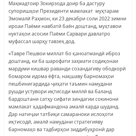
Маҳмадтоир Зокирзода доир ба дастуру
супоришҳои Президенти мамлакат муҳтарам
Эмомалӣ Раҳмон, ки 23 декабри соли 2022 зимни
ироаи Паёми навбатӣ баён доштанд, муҳтавои
нуктаҳои асосии Паёми Сарвари давлатро
муфассал шарҳу тавзеҳ дод.
«Тавре Пешвои миллат бо қаноатмандӣ иброз
доштанд, ки ба шарофати заҳмати содиқонаи
мардуми кишвар раванди созандагиву ободкорӣ
бомаром идома ёфта, нақшаву барномаҳои
пешбинигардида ҷиҳати таъмин намудани
рушди устувори иқтисоди миллӣ ва баланд
бардоштани сатҳу сифати зиндагии сокинони
мамлакат ҳадафмандона амалӣ карда шуданд.
Дар натиҷаи татбиқи самараноки ислоҳоти
иқтисодӣ, амалӣ намудани стратегияву
барномаҳо ва тадбирҳои зиддибуҳронӣ дар