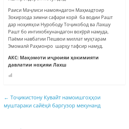
Раиси Маҷлиси намояндагон Маҳмадтоир
Зокирзода зимни сафари корӣ ба водии Рашт
дар ноҳияҳои Нурободу Тоҷикобод ва Лахшу
Рашт бо интихобкунандагон вохӯрӣ намуда,
Паёми навбатии Пешвои миллат муҳтарам
Эмомалӣ Раҳмонро шарҳу тафсир намуд.
АКС: Мақомоти иҷроияи ҳокимияти
давлатии ноҳияи Лахш
←
Тоҷикистону Кувайт намоишгоҳҳои
муштараки сайёҳӣ баргузор мекунанд