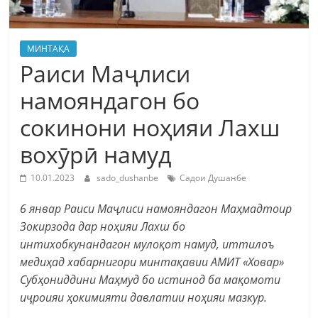
МИНТАҚА
Раиси Маҷлиси
намояндагон бо
сокинони ноҳияи Лахш
вохӯрӣ намуд
10.01.2023
sado_dushanbe
Садои Душанбе
6 январ Раиси Маҷлиси намояндагон Маҳмадтоир
Зокирзода дар ноҳияи Лахш бо
интихобкунандагон мулоқот намуд, иттилоъ
медиҳад хабарнигори минтақавии АМИТ «Ховар»
Субҳониддини Маҳмуд бо истинод ба мақомоти
иҷроияи ҳокимияти давлатии ноҳияи мазкур.