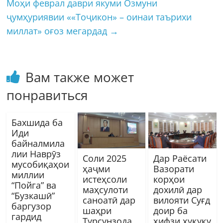
Моҳи феврал даври якуми Озмуни
ҷумҳуриявии ««Тоҷикон» – оинаи таърихи
миллат» оғоз мегардад
→
Вам также может
понравиться
Бахшида ба
Иди
байналмила
лии Наврӯз
Соли 2025
Дар Раёсати
мусобиқаҳои
ҳаҷми
Вазорати
миллии
истеҳсоли
корҳои
“Пойга” ва
маҳсулоти
дохилӣ дар
“Бузкашӣ”
саноатӣ дар
вилояти Суғд
баргузор
шаҳри
доир ба
гардид
Турсунзода
ҳифзи ҳуқуқу