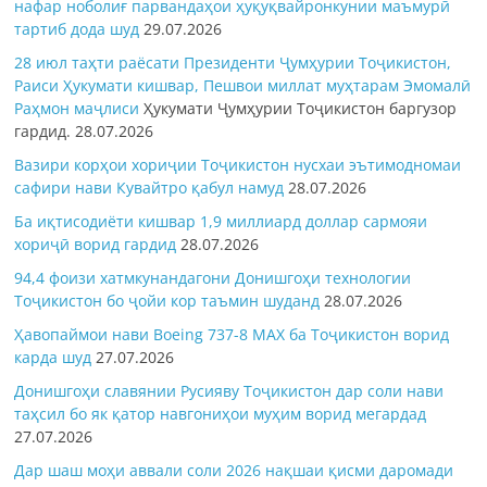
нафар ноболиғ парвандаҳои ҳуқуқвайронкунии маъмурӣ
тартиб дода шуд
29.07.2026
28 июл таҳти раёсати Президенти Ҷумҳурии Тоҷикистон,
Раиси Ҳукумати кишвар, Пешвои миллат муҳтарам Эмомалӣ
Раҳмон
маҷлиси
Ҳукумати Ҷумҳурии Тоҷикистон баргузор
гардид.
28.07.2026
Вазири корҳои хориҷии Тоҷикистон нусхаи эътимодномаи
сафири нави Кувайтро қабул намуд
28.07.2026
Ба иқтисодиёти кишвар 1,9 миллиард доллар сармояи
хориҷӣ ворид гардид
28.07.2026
94,4 фоизи хатмкунандагони Донишгоҳи технологии
Тоҷикистон бо ҷойи кор таъмин шуданд
28.07.2026
Ҳавопаймои нави Boeing 737-8 MAX ба Тоҷикистон ворид
карда шуд
27.07.2026
Донишгоҳи славянии Русияву Тоҷикистон дар соли нави
таҳсил бо як қатор навгониҳои муҳим ворид мегардад
27.07.2026
Дар шаш моҳи аввали соли 2026 нақшаи қисми даромади