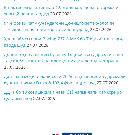
Ба иқтисодиёти кишвар 1,9 миллиард доллар сармояи
хориҷӣ ворид гардид
28.07.2026
94,4 фоизи хатмкунандагони Донишгоҳи технологии
Тоҷикистон бо ҷойи кор таъмин шуданд
28.07.2026
Ҳавопаймои нави Boeing 737-8 MAX ба Тоҷикистон ворид
карда шуд
27.07.2026
Донишгоҳи славянии Русияву Тоҷикистон дар соли нави
таҳсил бо як қатор навгониҳои муҳим ворид мегардад
27.07.2026
Дар шаш моҳи аввали соли 2026 нақшаи қисми даромади
буҷети ноҳияи Варзоб 103,4 фоиз иҷро шуд
27.07.2026
ДДТТ бо 13 созишномаи нави байналмилалӣ ҳамкориро
густариш дод
27.07.2026