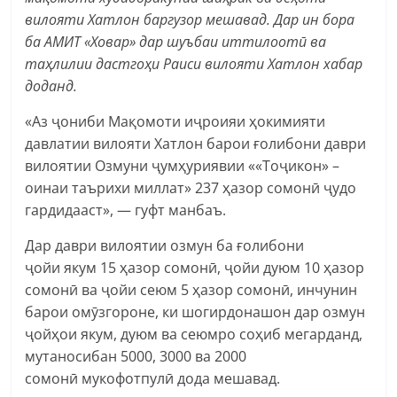
вилояти Хатлон баргузор мешавад. Дар ин бора
ба АМИТ «Ховар» дар шуъбаи иттилоотӣ ва
таҳлилии дастгоҳи Раиси вилояти Хатлон хабар
доданд.
«Аз ҷониби Мақомоти иҷроияи ҳокимияти
давлатии вилояти Хатлон барои ғолибони даври
вилоятии Озмуни ҷумҳуриявии ««Тоҷикон» –
оинаи таърихи миллат» 237 ҳазор сомонӣ ҷудо
гардидааст», — гуфт манбаъ.
Дар даври вилоятии озмун ба ғолибони
ҷойи якум 15 ҳазор сомонӣ, ҷойи дуюм 10 ҳазор
сомонӣ ва ҷойи сеюм 5 ҳазор сомонӣ, инчунин
барои омӯзгороне, ки шогирдонашон дар озмун
ҷойҳои якум, дуюм ва сеюмро соҳиб мегарданд,
мутаносибан 5000, 3000 ва 2000
сомонӣ мукофотпулӣ дода мешавад.