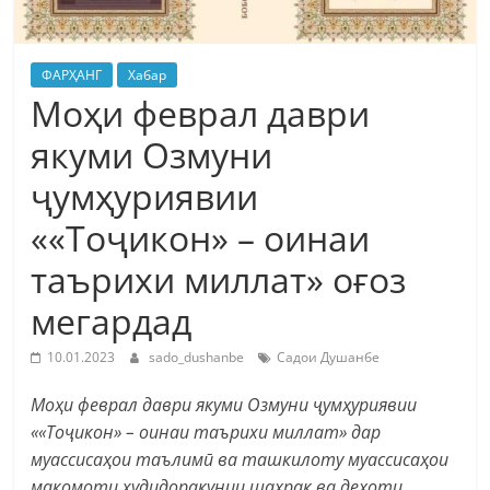
ФАРҲАНГ
Хабар
Моҳи феврал даври
якуми Озмуни
ҷумҳуриявии
««Тоҷикон» – оинаи
таърихи миллат» оғоз
мегардад
10.01.2023
sado_dushanbe
Садои Душанбе
Моҳи феврал даври якуми Озмуни ҷумҳуриявии
««Тоҷикон» – оинаи таърихи миллат» дар
муассисаҳои таълимӣ ва ташкилоту муассисаҳои
мақомоти худидоракунии шаҳрак ва деҳоти