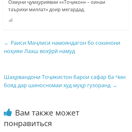
Озмуни ҷумҳуриявии ««Тоҷикон» – оинаи
таърихи миллат» доир мегардад.
←
Раиси Маҷлиси намояндагон бо сокинони
ноҳияи Лахш вохӯрӣ намуд
Шаҳрвандони Тоҷикистон барои сафар ба Чин
бояд дар шиносномаи худ муҳр гузоранд
→
Вам также может
понравиться