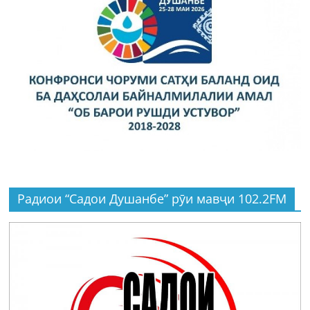
Радиои “Садои Душанбе” рӯи мавҷи 102.2FM