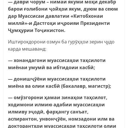
— даври чорум – нимаи якуми моҳи декабр
барои ғолибони ҷойҳои якум, дуюм ва сеюм
дар Муассисаи давлатии «Китобхонаи
миллӣ»-и Дастгоҳи иҷроияи Президенти
Ҷумҳурии Тоҷикистон.
Иштирокдорони озмун ба гурӯҳҳои зерин ҷудо
карда мешаванд:
— хонандагони муассисаҳои таҳсилоти
миёнаи умумӣ ва ибтидоии касбӣ;
— донишҷӯёни муассисаҳои таҳсилоти
миёна ва олии касбӣ (бакалавр, магистр);
— омӯзгорони ҳамаи зинаҳои таҳсилот,
ходимони илмию адабии муассисаҳои
илмиву эҷодӣ, фарҳангу санъат,
аспирантон, унвонҷӯён, номзадони илм ва
докторантҳои муассисаҳои таҳсилоти олии