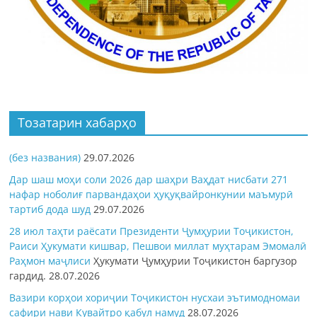
Тозатарин хабарҳо
(без названия)
29.07.2026
Дар шаш моҳи соли 2026 дар шаҳри Ваҳдат нисбати 271
нафар ноболиғ парвандаҳои ҳуқуқвайронкунии маъмурӣ
тартиб дода шуд
29.07.2026
28 июл таҳти раёсати Президенти Ҷумҳурии Тоҷикистон,
Раиси Ҳукумати кишвар, Пешвои миллат муҳтарам Эмомалӣ
Раҳмон
маҷлиси
Ҳукумати Ҷумҳурии Тоҷикистон баргузор
гардид.
28.07.2026
Вазири корҳои хориҷии Тоҷикистон нусхаи эътимодномаи
сафири нави Кувайтро қабул намуд
28.07.2026