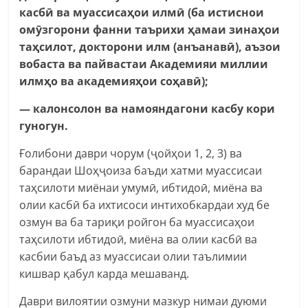
касбӣ ва муассисаҳои илмӣ (ба истиснои
омӯзгорони фанни таърихи ҳамаи зинаҳои
таҳсилот, докторони илм (анъанавӣ), аъзои
вобаста ва пайвастаи Академияи миллии
илмҳо ва академияҳои соҳавӣ);
— калонсолон ва намояндагони касбу кори
гуногун.
Ғолибони даври чорум (ҷойҳои 1, 2, 3) ва
барандаи Шоҳҷоиза баъди хатми муассисаи
таҳсилоти миёнаи умумӣ, ибтидоӣ, миёна ва
олии касбӣ ба ихтисоси интихобкардаи худ бе
озмун ва ба тариқи ройгон ба муассисаҳои
таҳсилоти ибтидоӣ, миёна ва олии касбӣ ва
касбии баъд аз муассисаи олии таълимии
кишвар қабул карда мешаванд.
Даври вилоятии озмуни мазкур нимаи дуюми