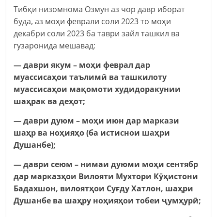
Тибқи низомнома Озмун аз чор давр иборат
буда, аз моҳи феврали соли 2023 то моҳи
декабри соли 2023 ба таври зайл ташкил ва
гузаронида мешавад:
— даври якум – моҳи феврал дар
муассисаҳои таълимӣ ва ташкилоту
муассисаҳои мақомоти худидоракунии
шаҳрак ва деҳот;
— даври дуюм – моҳи июн дар маркази
шаҳр ва ноҳияҳо (ба истиснои шаҳри
Душанбе);
— даври сеюм – нимаи дуюми моҳи сентябр
дар марказҳои Вилояти Мухтори Кӯҳистони
Бадахшон, вилоятҳои Суғду Хатлон, шаҳри
Душанбе ва шаҳру ноҳияҳои тобеи ҷумҳурӣ;