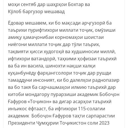
моҳи сентяб дар шаҳрҳои Бохтар ва
Кӯлоб баргузор мешавад
Ёдовар мешавем, ки бо мақсади арҷгузорӣ ба
таърихи пурифтихори миллати тоҷик, омӯзиши
амиқу ҳамаҷонибаи корномаҳои шоистаи
ниёгони миллати тоҷик дар тӯли таърих,
тақвияти ҳисси худогоҳӣ ва худшиносии миллӣ,
ифтихори ватандорӣ, таҳкими ҳофизаи таърихӣ
ва ба ин васила, шинохти нақши халқи
куҳанбунёду фарҳангсолори тоҷик дар рушди
тамаддуни инсоният, ки бо далелҳои раднопазир
ва бо такя ба сарчашмаҳои илмию таърихӣ дар
китоби мондагору пурарзиши академик Бобоҷон
Ғафуров «Тоҷикон» ва дигар асарҳои таърихӣ
инъикос ёфтааст, ба ифтихори 115-солагии
академик Бобоҷон Ғафуров таҳти сарпарастии
Президенти Ҷумҳурии Тоҷикистон соли 2023