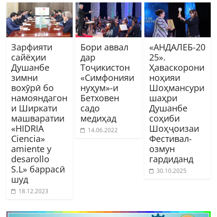
Зарфияти
Бори аввал
«АНДАЛЕБ-20
сайёҳии
дар
25».
Душанбе
Тоҷикистон
Ҳаваскорони
зимни
«Симфонияи
ноҳияи
вохӯрӣ бо
нуҳум»-и
Шоҳмансури
намояндагон
Бетховен
шаҳри
и Ширкати
садо
Душанбе
машваратии
медиҳад
соҳиби
«HIDRIA
Шоҳҷоизаи
14.06.2022
Ciencia»
Фестивал-
amiente y
озмун
desarollo
гардиданд
S.L» баррасӣ
30.10.2025
шуд
18.12.2023