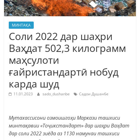
МИНТАҚА
Соли 2022 дар шаҳри
Ваҳдат 502,3 килограмм
маҳсулоти
ғайристандартӣ нобуд
карда шуд
11.01.2023
sado_dushanbe
Садои Душанбе
Мутахассисони озмоишгоҳи Маркази ташхиси
минтақавии «Тоҷикстандарт» дар шаҳри Ваҳдат
дар соли 2022 зиёда аз 1130 намунаи ташхиси