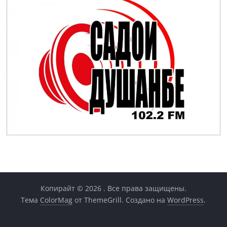
Копирайт © 2026
. Все права защищены.
Тема
ColorMag
от ThemeGrill. Создано на
WordPress
.