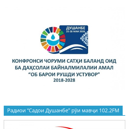
Радиои “Садои Душанбе” рӯи мавҷи 102.2FM