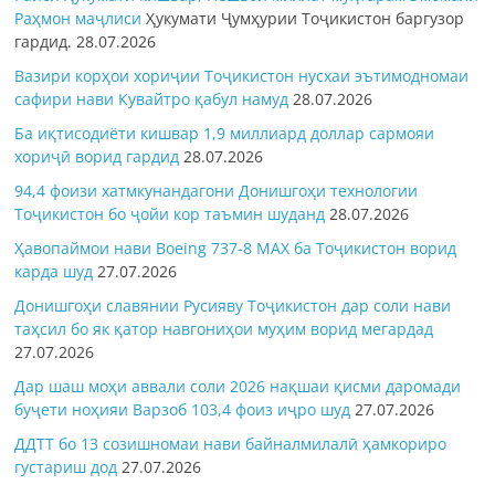
Раҳмон
маҷлиси
Ҳукумати Ҷумҳурии Тоҷикистон баргузор
гардид.
28.07.2026
Вазири корҳои хориҷии Тоҷикистон нусхаи эътимодномаи
сафири нави Кувайтро қабул намуд
28.07.2026
Ба иқтисодиёти кишвар 1,9 миллиард доллар сармояи
хориҷӣ ворид гардид
28.07.2026
94,4 фоизи хатмкунандагони Донишгоҳи технологии
Тоҷикистон бо ҷойи кор таъмин шуданд
28.07.2026
Ҳавопаймои нави Boeing 737-8 MAX ба Тоҷикистон ворид
карда шуд
27.07.2026
Донишгоҳи славянии Русияву Тоҷикистон дар соли нави
таҳсил бо як қатор навгониҳои муҳим ворид мегардад
27.07.2026
Дар шаш моҳи аввали соли 2026 нақшаи қисми даромади
буҷети ноҳияи Варзоб 103,4 фоиз иҷро шуд
27.07.2026
ДДТТ бо 13 созишномаи нави байналмилалӣ ҳамкориро
густариш дод
27.07.2026