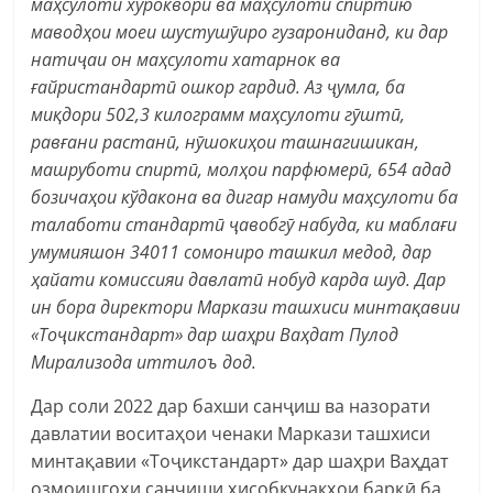
маҳсулоти хӯрокворӣ ва маҳсулоти спиртию
маводҳои моеи шустушӯиро гузарониданд, ки дар
натиҷаи он маҳсулоти хатарнок ва
ғайристандартӣ ошкор гардид. Аз ҷумла, ба
миқдори 502,3 килограмм маҳсулоти гӯштӣ,
равғани растанӣ, нӯшокиҳои ташнагишикан,
машруботи спиртӣ, молҳои парфюмерӣ, 654 адад
бозичаҳои кўдакона ва дигар намуди маҳсулоти ба
талаботи стандартӣ ҷавобгӯ набуда, ки маблағи
умумияшон 34011 сомониро ташкил медод, дар
ҳайати комиссияи давлатӣ нобуд карда шуд. Дар
ин бора директори Маркази ташхиси минтақавии
«Тоҷикстандарт» дар шаҳри Ваҳдат Пулод
Мирализода иттилоъ дод.
Дар соли 2022 дар бахши санҷиш ва назорати
давлатии воситаҳои ченаки Маркази ташхиси
минтақавии «Тоҷикстандарт» дар шаҳри Ваҳдат
озмоишгоҳи санҷиши ҳисобкунакҳои барқӣ ба