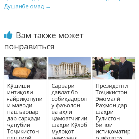
Душанбе омад
→
Вам также может
понравиться
Кӯшиши
Сарвари
Президенти
интиқоли
давлат бо
Тоҷикистон
ғайриқонуни
собиқадорон
Эмомалӣ
и маводи
у фаъолон
Раҳмон дар
нашъаовар
ва аҳли
шаҳри
дар сарҳади
ҷамоатчигии
Гулистон
ҷанубии
шаҳри Кӯлоб
бинои
Тоҷикистон
мулоқот
истиқоматир
пешгирӣ
намуданд
о ифтитоҳ