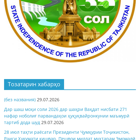
Тозатарин хабарҳо
(без названия)
29.07.2026
Дар шаш моҳи соли 2026 дар шаҳри Ваҳдат нисбати 271
нафар ноболиғ парвандаҳои ҳуқуқвайронкунии маъмурӣ
тартиб дода шуд
29.07.2026
28 июл таҳти раёсати Президенти Ҷумҳурии Тоҷикистон,
Раиси Ҳукумати кишвар, Пешвои миллат муҳтарам Эмомалӣ