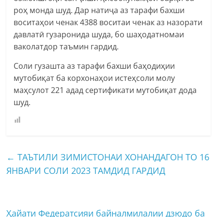
роҳ монда шуд. Дар натиҷа аз тарафи бахши
воситаҳои ченак 4388 воситаи ченак аз назорати
давлатӣ гузаронида шуда, бо шаҳодатномаи
ваколатдор таъмин гардид.
Соли гузашта аз тарафи бахши баҳодиҳии
мутобиқат ба корхонаҳои истеҳсоли молу
маҳсулот 221 адад сертификати мутобиқат дода
шуд.
←
ТАЪТИЛИ ЗИМИСТОНАИ ХОНАНДАГОН ТО 16
ЯНВАРИ СОЛИ 2023 ТАМДИД ГАРДИД
Ҳайати Федератсияи байналмилалии дзюдо ба