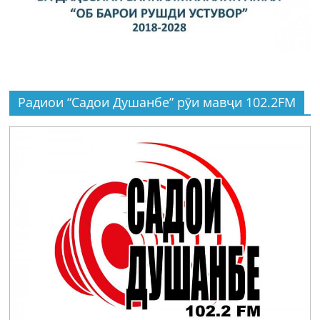
Радиои “Садои Душанбе” рӯи мавҷи 102.2FM