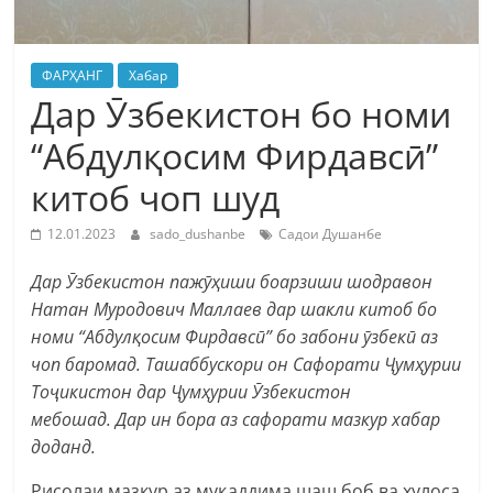
ФАРҲАНГ
Хабар
Дар Ӯзбекистон бо номи
“Абдулқосим Фирдавсӣ”
китоб чоп шуд
12.01.2023
sado_dushanbe
Садои Душанбе
Дар Ӯзбекистон пажӯҳиши боарзиши шодравон
Натан Муродович Маллаев дар шакли китоб бо
номи “Абдулқосим Фирдавсӣ” бо забони ӯзбекӣ аз
чоп баромад. Ташаббускори он Сафорати Ҷумҳурии
Тоҷикистон дар Ҷумҳурии Ӯзбекистон
мебошад. Дар ин бора аз сафорати мазкур хабар
доданд.
Рисолаи мазкур аз муқаддима шаш боб ва хулоса