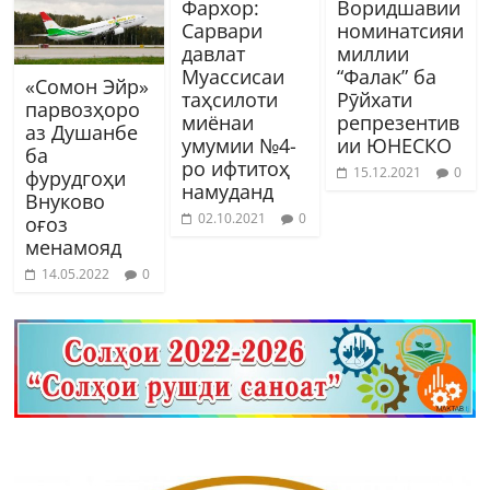
Фархор:
Воридшавии
Сарвари
номинатсияи
давлат
миллии
Муассисаи
“Фалак” ба
«Сомон Эйр»
таҳсилоти
Рӯйхати
парвозҳоро
миёнаи
репрезентив
аз Душанбе
умумии №4-
ии ЮНЕСКО
ба
ро ифтитоҳ
15.12.2021
0
фурудгоҳи
намуданд
Внуково
02.10.2021
0
оғоз
менамояд
14.05.2022
0