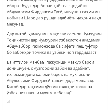
иборат буда, дар бораи ҳаёт ва эҷодиёти
Абдулқосим Фирдавсии Тусӣ, инчунин саҳми ин
нобиғаи Шарқ дар рушди адабиёти ҷаҳонӣ нақл
мекунад.
Дар китоб, ҳамчунин, мақолаи сафири Ҷумҳурии
Тоҷикистон дар Ҷумҳурии Ӯзбекистон академик
Абдуҷаббор Раҳмонзода ба сифати пешгуфтор
бо забонҳои тоҷикӣ ва ӯзбекӣ чоп гардидааст.
Ба иттилои манбаъ, пажӯҳиши мазкур барои
донишҷӯён, омӯзгорони забон ва адабиёт,
ихлосмандони каломи бадеъ ва мухлисони
Абулқосими Фирдавсӣ тавсия дода мешавад.
Китоб дар таҳкими дӯстии халқҳои тоҷик ва
ӯзбек низ нақши муҳим мебозад”