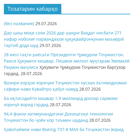
Тозатарин хабарҳо
(без названия)
29.07.2026
Дар шаш моҳи соли 2026 дар шаҳри Ваҳдат нисбати 271
нафар ноболиғ парвандаҳои ҳуқуқвайронкунии маъмурӣ
тартиб дода шуд
29.07.2026
28 июл таҳти раёсати Президенти Ҷумҳурии Тоҷикистон,
Раиси Ҳукумати кишвар, Пешвои миллат муҳтарам Эмомалӣ
Раҳмон
маҷлиси
Ҳукумати Ҷумҳурии Тоҷикистон баргузор
гардид.
28.07.2026
Вазири корҳои хориҷии Тоҷикистон нусхаи эътимодномаи
сафири нави Кувайтро қабул намуд
28.07.2026
Ба иқтисодиёти кишвар 1,9 миллиард доллар сармояи
хориҷӣ ворид гардид
28.07.2026
94,4 фоизи хатмкунандагони Донишгоҳи технологии
Тоҷикистон бо ҷойи кор таъмин шуданд
28.07.2026
Ҳавопаймои нави Boeing 737-8 MAX ба Тоҷикистон ворид