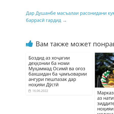
Дар Душанбе масъалаи расонидани кум
баррасӣ гардид
→
Вам также может понра
Боздид аз хоҷагии
деҳқонии ба номи
Муҳаммад Осимӣ ва оғоз
бахшидан ба ҷамъоварии
ангури пешпазак дар
ноҳияи Дӯстӣ
16.06.2022
Марказ
аз нат
зиддит
ноҳияи