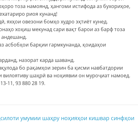
ҳоро тоза намоянд, ҳангоми истифода аз бухориҳое,
ехатариро риоя кунанд!
дӣ, яхҳои овезони бомҳо худро эҳтиёт кунед.
онаҳо хоҳиш мекунад сари вақт барои аз барф тоза
 андешанд.
 аз асбобҳои барқии гармкунанда, қоидаҳои
арданд, назорат карда шаванд.
вқулода бо рақамҳои зерин ба қисми навбатдории
и вилоятиву шаҳрӣ ва ноҳиявии он муроҷиат намоед.
3-11, 93 880 28 19.
ҳсилоти умумии шаҳру ноҳияҳои кишвар синфҳои