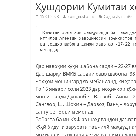
Ҳушдории Кумитаи ҳ
15.01.2023
sado_dushanbe
Садои Душанбе
 Кумитаи ҳолатҳои фавқулодда ба таваҷҷуҳи сокинон ва меҳмонони кишвар  мерасонад, ки бино ба 
иттилои Агентии ҳавошиносии Тоҷикистон 
ва водиҳо шабона дамои ҳаво аз -17-22 то
мегардад.
Дар навоҳии кӯҳӣ шабона сардӣ – 22-27 ва
Дар шарқи ВМКБ сардии ҳаво шабона -38-
Роҳҳои мошингард ях мебанданд, ки ҳар
То 16 январи соли 2023 дар ноҳияҳои кӯ
мошингарди Душанбе – Варзоб – Айнӣ – Ху
Сангвор, Ш. Шоҳин – Дарвоз, Ванҷ – Хор
сангу рег боқӣ мемонад.
Вобаста ба ин КҲФ аз шаҳрвандон даъват 
кӯҳӣ бидуни зарурати таъҷилӣ маҳдуд на
моҳидорӣ, ғунучини ҳезум ва шикор дар 