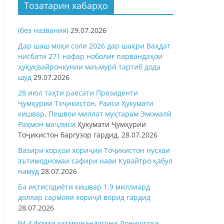
Тозатарин хабарҳо
(без названия)
29.07.2026
Дар шаш моҳи соли 2026 дар шаҳри Ваҳдат
нисбати 271 нафар ноболиғ парвандаҳои
ҳуқуқвайронкунии маъмурӣ тартиб дода
шуд
29.07.2026
28 июл таҳти раёсати Президенти
Ҷумҳурии Тоҷикистон, Раиси Ҳукумати
кишвар, Пешвои миллат муҳтарам Эмомалӣ
Раҳмон
маҷлиси
Ҳукумати Ҷумҳурии
Тоҷикистон баргузор гардид.
28.07.2026
Вазири корҳои хориҷии Тоҷикистон нусхаи
эътимодномаи сафири нави Кувайтро қабул
намуд
28.07.2026
Ба иқтисодиёти кишвар 1,9 миллиард
доллар сармояи хориҷӣ ворид гардид
28.07.2026
94,4 фоизи хатмкунандагони Донишгоҳи