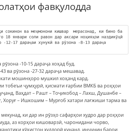
олатҳои фавқулодда
то 18 январи соли равон дар аксари ноҳияҳои наздикӯҳӣ 
 -12-17 дараҷаи хунукӣ ва рӯзона -8-13 дараҷа 
 рӯзона -10-15 дараҷа хоҳад буд.
43 ва рӯзона -27-32 дараҷа мешавад.
акати мошинҳоро мушкил хоҳанд кард.
ҳии тобеъи ҷумҳурӣ, қисмати ғарбии ВМКБ ва роҳҳои
ҷанд, Ваҳдат – Рашт – Тоҷикобод – Лахш, Душанбе –
уғ, Хоруғ – Ишкошим – Мурғоб хатари лағжиши тарма ва
мекунад, ки дар ин рӯзҳо сафарҳои худро дар роҳҳои
муда, аз корҳои кишоварзӣ, чаронидани чорво,
манотиқи кӯҳистон худдорӣ кунанд, инчунин барои