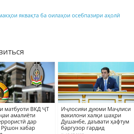
акҳои яквақта ба оилаҳои осебпазири аҳолӣ
виться
и матбуоти ВКД ҶТ
Иҷлосияи дуюми Маҷлиси
иҷаи амалиёти
вакилони халқи шаҳри
еррористӣ дар
Душанбе, даъвати ҳафтум
 Рӯшон хабар
баргузор гардид