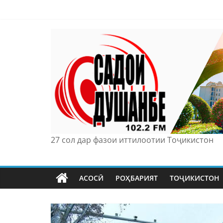
Skip
to
content
27 сол дар фазои иттилоотии Тоҷикистон
АСОСӢ
РОҲБАРИЯТ
ТОҶИКИСТОН