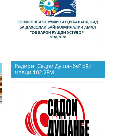
Радиои “Садои Душанбе” рӯи
мавҷи 102.2FM