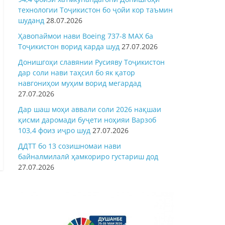
технологии Тоҷикистон бо ҷойи кор таъмин
шуданд
28.07.2026
Ҳавопаймои нави Boeing 737-8 MAX ба
Тоҷикистон ворид карда шуд
27.07.2026
Донишгоҳи славянии Русияву Тоҷикистон
дар соли нави таҳсил бо як қатор
навгониҳои муҳим ворид мегардад
27.07.2026
Дар шаш моҳи аввали соли 2026 нақшаи
қисми даромади буҷети ноҳияи Варзоб
103,4 фоиз иҷро шуд
27.07.2026
ДДТТ бо 13 созишномаи нави
байналмилалӣ ҳамкориро густариш дод
27.07.2026