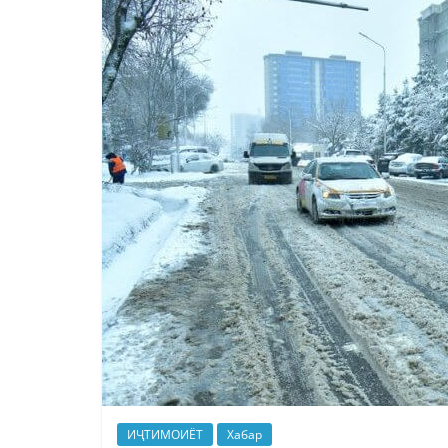
ИҶТИМОИЁТ
Хабар