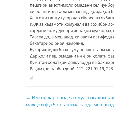
пешгирӣ аз эҳтимоли омадани сел ҷӯйбор
ки бо ангишт гарм мешаванд, қоидаҳои б
Ҳангоми гашту гузор дар кӯчаҳо аз яхбан
КҲФ аз хадамоти комуналӣ ва соҳибони х
кардани бому девори хонаҳои худ чораҳо
Тавсеа дода мешавад, ки вақти истифода
бехатариро риоя намоянд.
Бухориҳое, ки бо ҳезуму ангишт гарм мег
Дар ҳоли пеш омадани ин ё он ҳолати фа
Кумитаи ҳолатҳои фавқулодда ва бахшҳо
Рақамҳои навбатдорӣ: 112, 221-91-19, 223-1
←
Имсол дар чанде аз муассисаҳои та
махсуси футбол ташкил карда мешавад