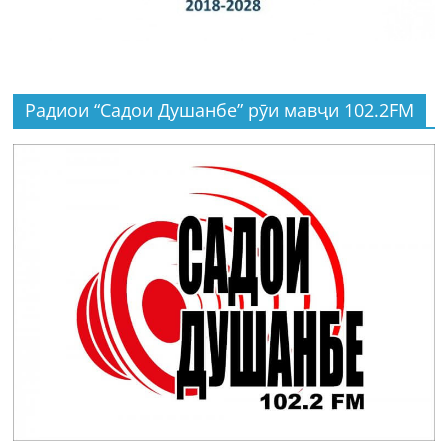
Радиои “Садои Душанбе” рӯи мавҷи 102.2FM