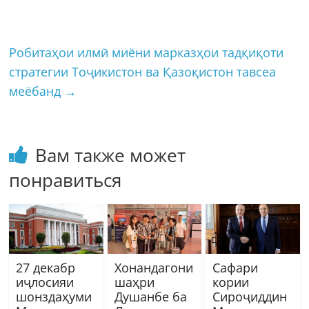
Робитаҳои илмӣ миёни марказҳои тадқиқоти
стратегии Тоҷикистон ва Қазоқистон тавсеа
меёбанд
→
Вам также может
понравиться
27 декабр
Хонандагони
Сафари
иҷлосияи
шаҳри
кории
шонздаҳуми
Душанбе ба
Сироҷиддин