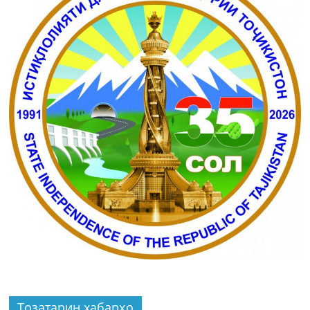
Тозатарин хабарҳо