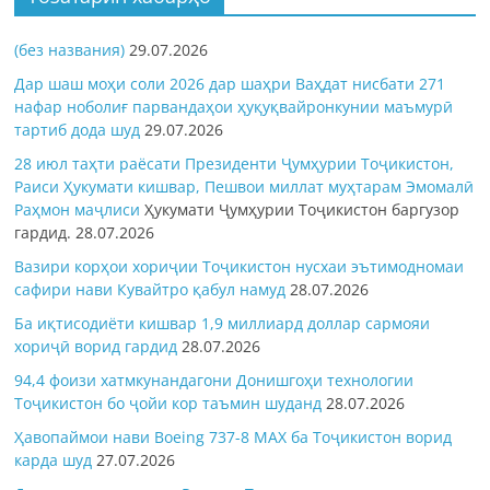
(без названия)
29.07.2026
Дар шаш моҳи соли 2026 дар шаҳри Ваҳдат нисбати 271
нафар ноболиғ парвандаҳои ҳуқуқвайронкунии маъмурӣ
тартиб дода шуд
29.07.2026
28 июл таҳти раёсати Президенти Ҷумҳурии Тоҷикистон,
Раиси Ҳукумати кишвар, Пешвои миллат муҳтарам Эмомалӣ
Раҳмон
маҷлиси
Ҳукумати Ҷумҳурии Тоҷикистон баргузор
гардид.
28.07.2026
Вазири корҳои хориҷии Тоҷикистон нусхаи эътимодномаи
сафири нави Кувайтро қабул намуд
28.07.2026
Ба иқтисодиёти кишвар 1,9 миллиард доллар сармояи
хориҷӣ ворид гардид
28.07.2026
94,4 фоизи хатмкунандагони Донишгоҳи технологии
Тоҷикистон бо ҷойи кор таъмин шуданд
28.07.2026
Ҳавопаймои нави Boeing 737-8 MAX ба Тоҷикистон ворид
карда шуд
27.07.2026