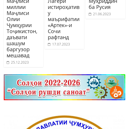
Маҷлиси
Лагери
Муҳриддин
миллии
истироҳатив
ба Русия
Маҷлиси
у
21.06.2023
Олии
маърифатии
Ҷумҳурии
«Артек»-и
Тоҷикистон,
Сочи
даъвати
рафтанд
шашум
17.07.2023
баргузор
мешавад
25.12.2023