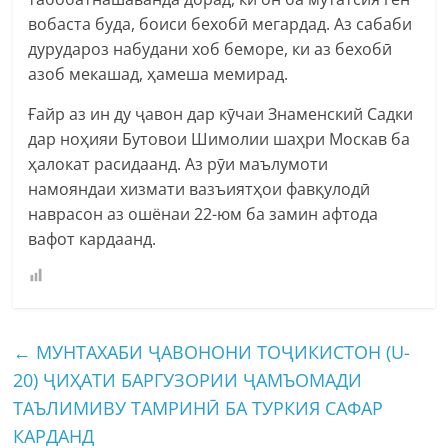
вобаста буда, боиси бехобӣ мегардад. Аз сабаби
дурудароз набудани хоб беморе, ки аз бехобӣ
азоб мекашад, ҳамеша мемирад.
Ғайр аз ин ду ҷавон дар кӯчаи Знаменский Садки
дар ноҳияи Бутовои Шимолии шаҳри Москав ба
ҳалокат расидаанд. Аз рӯи маълумоти
намояндаи хизмати вазъиятҳои фавқулодӣ
наврасон аз ошёнаи 22-юм ба замин афтода
вафот кардаанд.
←
МУНТАХАБИ ҶАВОНОНИ ТОҶИКИСТОН (U-
20) ҶИҲАТИ БАРГУЗОРИИ ҶАМЪОМАДИ
ТАЪЛИМИВУ ТАМРИНӢ БА ТУРКИЯ САФАР
КАРДАНД