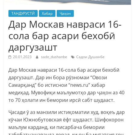
ТАНДУРУСТӢ
Хабар
Ҷаҳон
Дар Москав навраси 16-
сола бар асари бехобӣ
даргузашт
20.01.2023
sado_dushanbe
Садои Душанбе
Дар Москав навраси 16-сола бар асари бехобӣ
даргузашт. Дар ин бора рӯзномаи “Овози
Самарқанд” бо истиснои “news.ru” хабар
медиҳад. Мувофиқи маълумотҳо дар ҷаҳон аз 40
то 70 ҳолати ин бемории ирсӣ сабт шудааст.
Ҷасади ӯ аз манзили истиқоматии худ, воқеъ дар
кӯчаи Южнобутовская ёфт шудааст. Шифокорон
маълум карданд, ки писарбача бемории
табобатнашаванда дорад, ки он ба мутатсия ген