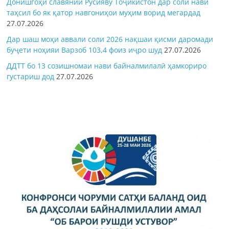
Донишгоҳи славянии Русияву Тоҷикистон дар соли нави
таҳсил бо як қатор навгониҳои муҳим ворид мегардад
27.07.2026
Дар шаш моҳи аввали соли 2026 нақшаи қисми даромади
буҷети ноҳияи Варзоб 103,4 фоиз иҷро шуд
27.07.2026
ДДТТ бо 13 созишномаи нави байналмилалӣ ҳамкориро
густариш дод
27.07.2026