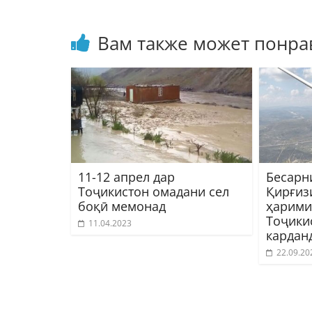
Вам также может понра
11-12 апрел дар
Бесарн
Тоҷикистон омадани сел
Қирғизи
боқӣ мемонад
ҳарими
Тоҷики
11.04.2023
кардан
22.09.20