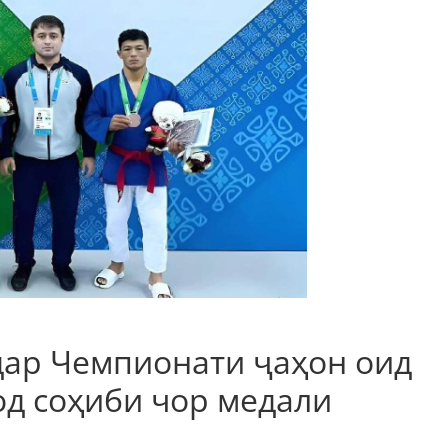
дар Чемпионати ҷаҳон оид
од соҳиби чор медали