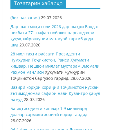
Тозатарин хабарҳо
(без названия)
29.07.2026
Дар шаш моҳи соли 2026 дар шаҳри Ваҳдат
нисбати 271 нафар ноболиғ парвандаҳои
ҳуқуқвайронкунии маъмурӣ тартиб дода
шуд
29.07.2026
28 июл таҳти раёсати Президенти
Ҷумҳурии Тоҷикистон, Раиси Ҳукумати
кишвар, Пешвои миллат муҳтарам Эмомалӣ
Раҳмон
маҷлиси
Ҳукумати Ҷумҳурии
Тоҷикистон баргузор гардид.
28.07.2026
Вазири корҳои хориҷии Тоҷикистон нусхаи
эътимодномаи сафири нави Кувайтро қабул
намуд
28.07.2026
Ба иқтисодиёти кишвар 1,9 миллиард
доллар сармояи хориҷӣ ворид гардид
28.07.2026
94,4 фоизи хатмкунандагони Донишгоҳи