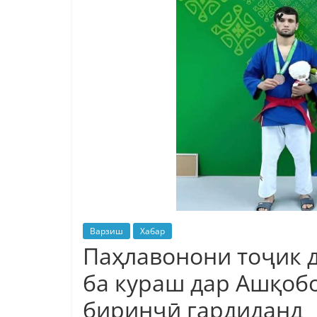
Варзиш
Хабар
Паҳлавонони тоҷик 
ба кураш дар Ашқоб
биринҷӣ гардиданд