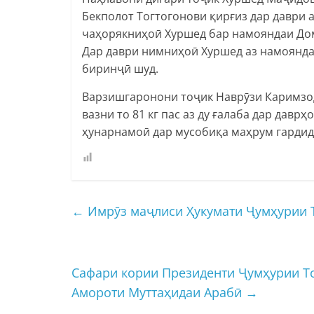
Бекполот Тогтогонови қирғиз дар даври а
чаҳорякниҳоӣ Хуршед бар намояндаи Дом
Дар даври нимниҳоӣ Хуршед аз намоянда
биринҷӣ шуд.
Варзишгаронони тоҷик Наврӯзи Каримзод
вазни то 81 кг пас аз ду ғалаба дар дав
ҳунарнамоӣ дар мусобиқа маҳрум гардид
←
Имрӯз маҷлиси Ҳукумати Ҷумҳурии Т
Сафари кории Президенти Ҷумҳурии Т
Амороти Муттаҳидаи Арабӣ
→