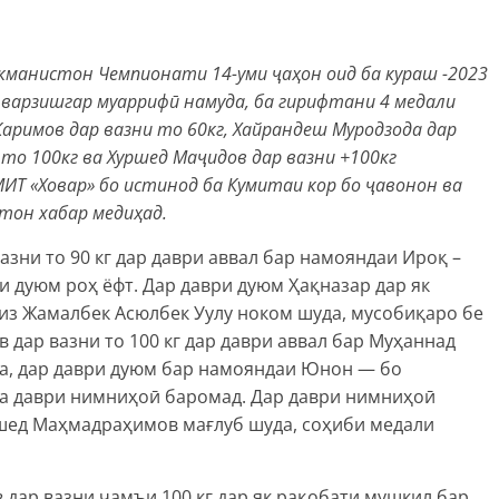
ркманистон Чемпионати 14-уми ҷаҳон оид ба кураш -2023
7 варзишгар муаррифӣ намуда, ба гирифтани 4 медали
Каримов дар вазни то 60кг, Хайрандеш Муродзода дар
 то 100кг ва Хуршед Маҷидов дар вазни +100кг
МИТ «Ховар» бо истинод ба Кумитаи кор бо ҷавонон ва
тон хабар медиҳад.
зни то 90 кг дар даври аввал бар намояндаи Ироқ –
и дуюм роҳ ёфт. Дар даври дуюм Ҳақназар дар як
из Жамалбек Асюлбек Уулу ноком шуда, мусобиқаро бе
 дар вазни то 100 кг дар даври аввал бар Муҳаннад
та, дар даври дуюм бар намояндаи Юнон — бо
ба даври нимниҳоӣ баромад. Дар даври нимниҳоӣ
шед Маҳмадраҳимов мағлуб шуда, соҳиби медали
дар вазни ҷамъи 100 кг дар як рақобати мушкил бар