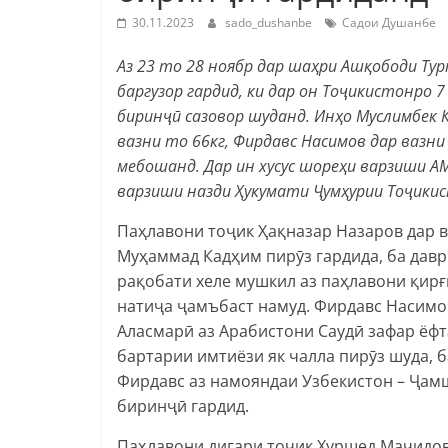
30.11.2023
sado_dushanbe
Садои Душанбе
Аз 23 то 28 ноябр дар шаҳри Ашқободи Ту
баргузор гардид, ки дар он Тоҷикистонро 
биринҷӣ сазовор шуданд. Инҳо Муслимбек 
вазни то 66кг, Фирдавс Насимов дар вазни
мебошанд. Дар ин хусус шореҳи варзиши А
варзиши назди Ҳукумати Ҷумҳурии Тоҷикис
Паҳлавони тоҷик Ҳақназар Назаров дар ва
Муҳаммад Кадҳим пирӯз гардида, ба давр
рақобати хеле мушкил аз паҳлавони қирғ
натиҷа ҷамъбаст намуд. Фирдавс Насимов
Аласмарӣ аз Арабистони Саудӣ зафар ёф
бартарии имтиёзи як чалла пирӯз шуда, 
Фирдавс аз намояндаи Узбекистон – Ҷам
биринҷӣ гардид.
Паҳлавони дигари тоҷик Хуршед Маҷидов 