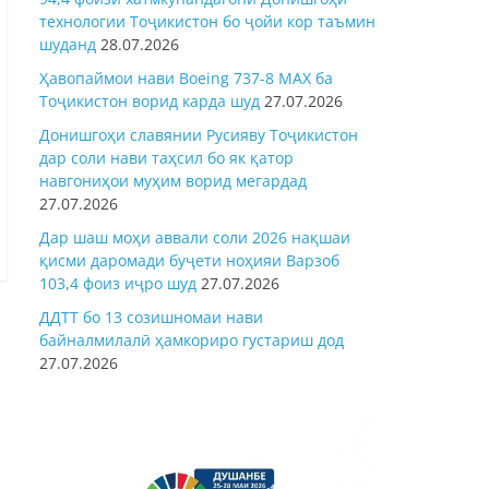
технологии Тоҷикистон бо ҷойи кор таъмин
шуданд
28.07.2026
Ҳавопаймои нави Boeing 737-8 MAX ба
Тоҷикистон ворид карда шуд
27.07.2026
Донишгоҳи славянии Русияву Тоҷикистон
дар соли нави таҳсил бо як қатор
навгониҳои муҳим ворид мегардад
27.07.2026
Дар шаш моҳи аввали соли 2026 нақшаи
қисми даромади буҷети ноҳияи Варзоб
103,4 фоиз иҷро шуд
27.07.2026
ДДТТ бо 13 созишномаи нави
байналмилалӣ ҳамкориро густариш дод
27.07.2026