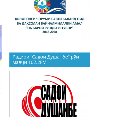
Радиои “Садои Душанбе” рӯи
мавҷи 102.2FM