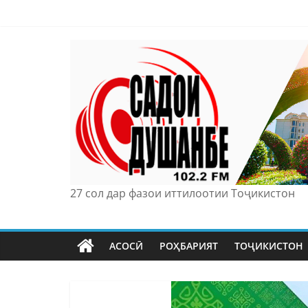
Skip
to
content
27 сол дар фазои иттилоотии Тоҷикистон
АСОСӢ
РОҲБАРИЯТ
ТОҶИКИСТОН