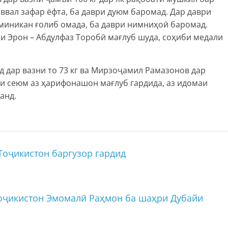
ввал зафар ёфта, ба даври дуюм баромад. Дар даври
иникан ғолиб омада, ба даври нимниҳоӣ баромад.
и Эрон – Абдулфаз Торобӣ мағлуб шуда, соҳиби медали
 дар вазни то 73 кг ва Мирзоҷамил Рамазонов дар
рҳои сеюм аз ҳарифонашон мағлуб гардида, аз идомаи
анд.
оҷикистон баргузор гардид
оҷикистон Эмомалӣ Раҳмон ба шаҳри Дубайи