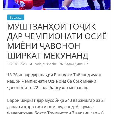
Варзиш
МУШТЗАНҲОИ ТОҶИК
ДАР ЧЕМПИОНАТИ ОСИЁ
МИЁНИ ҶАВОНОН
ШИРКАТ МЕКУНАНД
23.01.2023
sado_dushanbe
Садои Душанбе
18-26 январ дар шаҳри Бангкоки Тайланд дуюм
нашри Чемпионати Осиё оид ба бокс миёни
ҷавонони то 22-сола баргузор мешавад.
Барои ширкат дар мусобиқа 243 варзишгар аз 21
давлати қора сабти ном шудаанд. Аз ҷумла
Федератсияи бокси Тоҷикистон 7 варзишгар – 6