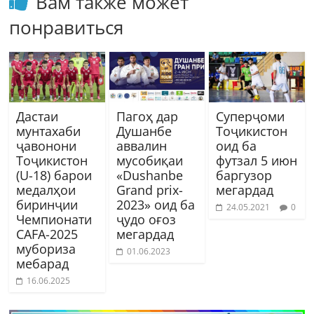
Вам также может
понравиться
Дастаи
Пагоҳ дар
Суперҷоми
мунтахаби
Душанбе
Тоҷикистон
ҷавонони
аввалин
оид ба
Тоҷикистон
мусобиқаи
футзал 5 июн
(U-18) барои
«Dushanbe
баргузор
медалҳои
Grand prix-
мегардад
биринҷии
2023» оид ба
24.05.2021
0
Чемпионати
ҷудо оғоз
CAFA-2025
мегардад
мубориза
01.06.2023
мебарад
16.06.2025