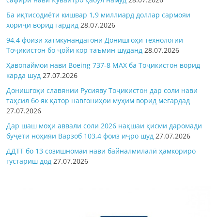
Ба иқтисодиёти кишвар 1,9 миллиард доллар сармояи
хориҷӣ ворид гардид
28.07.2026
94,4 фоизи хатмкунандагони Донишгоҳи технологии
Тоҷикистон бо ҷойи кор таъмин шуданд
28.07.2026
Ҳавопаймои нави Boeing 737-8 MAX ба Тоҷикистон ворид
карда шуд
27.07.2026
Донишгоҳи славянии Русияву Тоҷикистон дар соли нави
таҳсил бо як қатор навгониҳои муҳим ворид мегардад
27.07.2026
Дар шаш моҳи аввали соли 2026 нақшаи қисми даромади
буҷети ноҳияи Варзоб 103,4 фоиз иҷро шуд
27.07.2026
ДДТТ бо 13 созишномаи нави байналмилалӣ ҳамкориро
густариш дод
27.07.2026