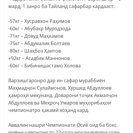
мард, 1 занро ба Тайланд сафарбар кардааст:
-57кг – Хусравхон Раҳимов
-60кг – Абубакр Муродзода
-71кг – Довуд Маҳкамов
-75кг – Абдумалик Болтаев
-80кг – Шаҳбоз Ҳаитов
+92кг – Асадбек Маннонов
-60кг – Бибинишастамо Холова
Варзишгаронро дар ин сафар мураббиён
Маҳмадҷон Сулаймонов, Хуршед Абдуллоев
ҳамроҳӣ мекунанд. Доварони тоҷик Акмалҷон
Абдуллоев ва Меҳроҷ Умаров муҳорибаҳои
чемпионатро ҳакамӣ хоҳанд кард.
Аввалин нашри Чемпионати Осиё оид ба бокс
миёни ҷавонони то 22-сола моҳаи январи соли