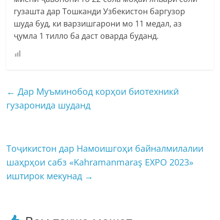
гузашта дар Тошканди Узбекистон баргузор
шуда буд, ки варзишгарони мо 11 медал, аз
ҷумла 1 тилло ба даст оварда буданд.
←
Дар Муъминобод корҳои биотехникӣ
гузаронида шуданд
Тоҷикистон дар Намоишгоҳи байналмилалии
шаҳрҳои сабз «Kahramanmaraş EXPO 2023»
иштирок мекунад
→