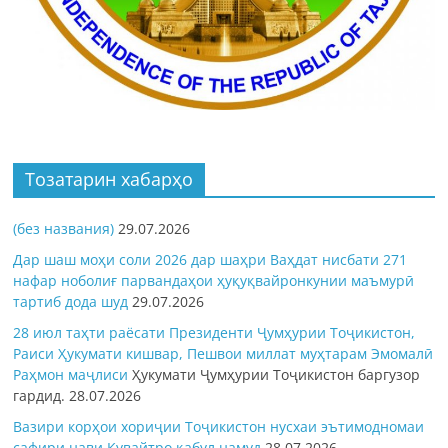
Тозатарин хабарҳо
(без названия)
29.07.2026
Дар шаш моҳи соли 2026 дар шаҳри Ваҳдат нисбати 271
нафар ноболиғ парвандаҳои ҳуқуқвайронкунии маъмурӣ
тартиб дода шуд
29.07.2026
28 июл таҳти раёсати Президенти Ҷумҳурии Тоҷикистон,
Раиси Ҳукумати кишвар, Пешвои миллат муҳтарам Эмомалӣ
Раҳмон
маҷлиси
Ҳукумати Ҷумҳурии Тоҷикистон баргузор
гардид.
28.07.2026
Вазири корҳои хориҷии Тоҷикистон нусхаи эътимодномаи
сафири нави Кувайтро қабул намуд
28.07.2026