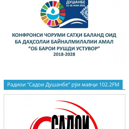
Радиои “Садои Душанбе” рӯи мавҷи 102.2FM