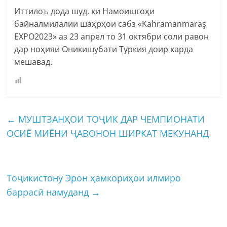
Иттилоъ дода шуд, ки Намоишгоҳи
байналмилалии шаҳрҳои сабз «Kahramanmaraş
EXPO2023» аз 23 апрел то 31 октябри соли равон
дар ноҳияи Оникишубати Туркия доир карда
мешавад.
←
МУШТЗАНҲОИ ТОҶИК ДАР ЧЕМПИОНАТИ
ОСИЁ МИЁНИ ҶАВОНОН ШИРКАТ МЕКУНАНД
Тоҷикистону Эрон ҳамкориҳои илмиро
баррасӣ намуданд
→