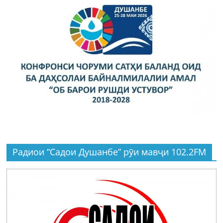
Радиои “Садои Душанбе” рӯи мавҷи 102.2FM