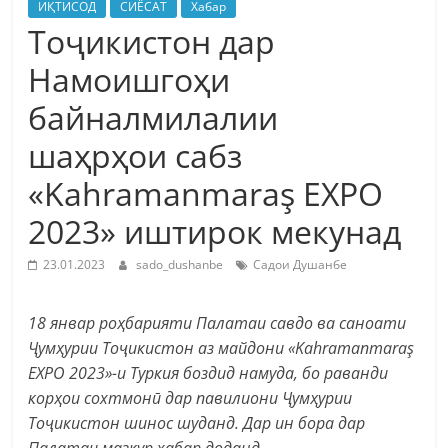
ИҚТИСОД
СИЁСАТ
Хабар
Тоҷикистон дар
Намоишгоҳи
байналмилалии
шаҳрҳои сабз
«Kahramanmaraş EXPO
2023» иштирок мекунад
23.01.2023
sado_dushanbe
Садои Душанбе
18 январ роҳбарияти Палатаи савдо ва саноати
Ҷумҳурии Тоҷикистон аз майдони «Kahramanmaraş
EXPO 2023»-и Туркия боздид намуда, бо раванди
корҳои сохтмонӣ дар павилиони Ҷумҳурии
Тоҷикистон шинос шуданд. Дар ин бора дар
Палатаи мазкур хабар доданд