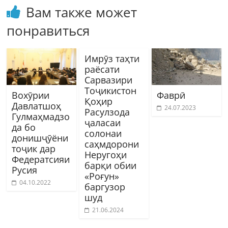
Вам также может
понравиться
Имрӯз таҳти
раёсати
Сарвазири
Тоҷикистон
Вохӯрии
Фаврӣ
Қоҳир
Давлатшоҳ
24.07.2023
Расулзода
Гулмаҳмадзо
ҷаласаи
да бо
солонаи
донишҷӯёни
саҳмдорони
тоҷик дар
Неругоҳи
Федератсияи
барқи обии
Русия
«Роғун»
04.10.2022
баргузор
шуд
21.06.2024