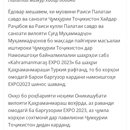
Ёдовар мешавем, ки муовини Раиси Палатаи
савдо ва саноати Ҷумҳурии Тоҷикистон Хайдар
Раҷабов ва Раиси кулли Палатаи савдо ва
саноати вилояти Суғд Муҳаммадҷон
Муҳаммадҷонов бо мақсади пайгирии масъалаи
иштироки Ҷумҳурии Тоҷикистон дар
Намоишгоҳи байналмилалии шаҳрҳои сабз
«Kahramanmaraş EXPO 2023» ба шаҳри
Қаҳраманмараши Туркия рафтанд, то бо корҳои
омодагӣ барои баргузор кардани намоишгоҳи
EXPO2023 шинос шаванд.
Онҳо бо роҳбарияти ноҳияи Оникишубати
вилояти Қаҳраманмараш вохӯрда, аз раванди
омодагӣ ба баргузории EXPO 2023, аз ҷумла
корҳои сохтмонӣ дар павилиони Ҷумҳурии
Тоҷикистон дидан карданд.