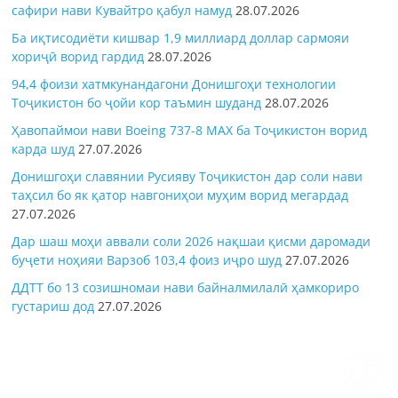
сафири нави Кувайтро қабул намуд
28.07.2026
Ба иқтисодиёти кишвар 1,9 миллиард доллар сармояи
хориҷӣ ворид гардид
28.07.2026
94,4 фоизи хатмкунандагони Донишгоҳи технологии
Тоҷикистон бо ҷойи кор таъмин шуданд
28.07.2026
Ҳавопаймои нави Boeing 737-8 MAX ба Тоҷикистон ворид
карда шуд
27.07.2026
Донишгоҳи славянии Русияву Тоҷикистон дар соли нави
таҳсил бо як қатор навгониҳои муҳим ворид мегардад
27.07.2026
Дар шаш моҳи аввали соли 2026 нақшаи қисми даромади
буҷети ноҳияи Варзоб 103,4 фоиз иҷро шуд
27.07.2026
ДДТТ бо 13 созишномаи нави байналмилалӣ ҳамкориро
густариш дод
27.07.2026