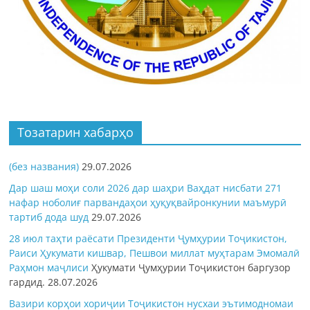
Тозатарин хабарҳо
(без названия)
29.07.2026
Дар шаш моҳи соли 2026 дар шаҳри Ваҳдат нисбати 271
нафар ноболиғ парвандаҳои ҳуқуқвайронкунии маъмурӣ
тартиб дода шуд
29.07.2026
28 июл таҳти раёсати Президенти Ҷумҳурии Тоҷикистон,
Раиси Ҳукумати кишвар, Пешвои миллат муҳтарам Эмомалӣ
Раҳмон
маҷлиси
Ҳукумати Ҷумҳурии Тоҷикистон баргузор
гардид.
28.07.2026
Вазири корҳои хориҷии Тоҷикистон нусхаи эътимодномаи