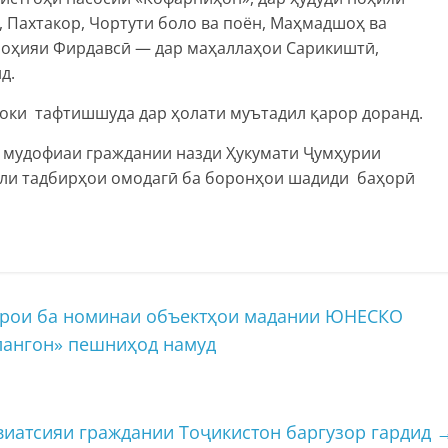
 Пахтакор, Чортути боло ва поён, Маҳмадшоҳ ва
 ноҳияи Фирдавсӣ — дар маҳаллаҳои Сарикиштӣ,
д.
оки тафтишшуда дар ҳолати муътадил қарор доранд.
а мудофиаи граждании назди Ҳукумати Ҷумҳурии
или тадбирҳои омодагӣ ба боронҳои шадиди баҳорӣ
арои ба номинаи объектҳои мадании ЮНЕСКО
лангон» пешниҳод намуд
виатсияи граждании Тоҷикистон баргузор гардид