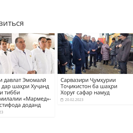
виться
и давлат Эмомалӣ
Сарвазири Ҷумҳурии
 дар шаҳри Хуҷанд
Тоҷикистон ба шаҳри
и тибби
Хоруғ сафар намуд
милалии «Мармед»-
20.02.2023
истифода доданд
23