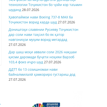
технологии Тоҷикистон бо ҷойи кор таъмин
шуданд
28.07.2026
Ҳавопаймои нави Boeing 737-8 MAX ба
Тоҷикистон ворид карда шуд
27.07.2026
Донишгоҳи славянии Русияву Тоҷикистон
дар соли нави таҳсил бо як қатор
навгониҳои муҳим ворид мегардад
27.07.2026
Дар шаш моҳи аввали соли 2026 нақшаи
қисми даромади буҷети ноҳияи Варзоб
103,4 фоиз иҷро шуд
27.07.2026
ДДТТ бо 13 созишномаи нави
байналмилалӣ ҳамкориро густариш дод
27.07.2026
→