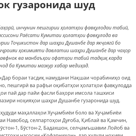
ок гузаронида шуд
 баҳорӣ, инчунин пешгирии ҳолатҳои фавқулодаи табиӣ,
хассисони Раёсати
Кумитаи ҳолатҳои фавқулода ва
урии Тоҷикистон д
ар шаҳри Душанбе дар якҷоягӣ бо
иҷроияи ҳокимияти давлатии шаҳри Душанбе дар чаҳор
авфнок ва манбаъҳои офатҳои табиӣ тадқиқ карда
нод ба Кумитаи мазкур хабар медиҳад.
«Дар бораи тасдиқ намудани Нақшаи чорабиниҳо оид
но, пешгирӣ ва рафъи оқибатҳои ҳолатҳои фавқулодда
ҳои пай дар пайи фасли баҳори имсола ташхиси
пазири ноҳияҳои шаҳри Душанбе гузаронида шуд.
ҳудуди маҳаллаҳои Хуҷамбиёи боло ва Хуҷамбиёи
лаи Навобод, селпартоҳои Дуғоба, Қиблаӣ ва Қамчин,
ӯстон-1, Бӯстон-2, Бадахшон, селҷамъшавии Лойоб ва
 истгоҳи насосии «Кофарниҳон», дар ҳудуди ноҳияи