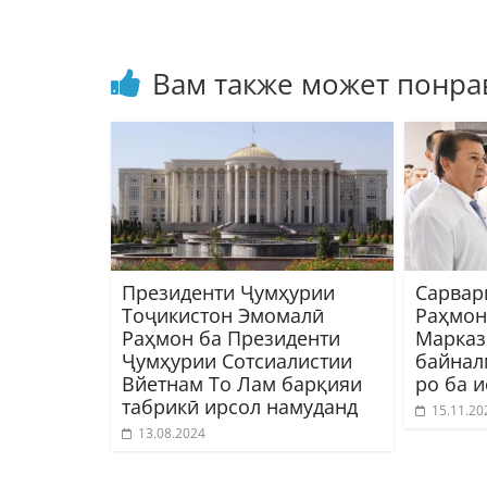
Вам также может понра
Президенти Ҷумҳурии
Сарвар
Тоҷикистон Эмомалӣ
Раҳмон
Раҳмон ба Президенти
Марказ
Ҷумҳурии Сотсиалистии
байнал
Вйетнам То Лам барқияи
ро ба 
табрикӣ ирсол намуданд
15.11.20
13.08.2024