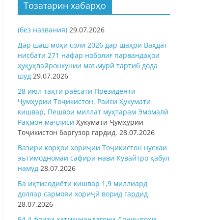
Тозатарин хабарҳо
(без названия)
29.07.2026
Дар шаш моҳи соли 2026 дар шаҳри Ваҳдат
нисбати 271 нафар ноболиғ парвандаҳои
ҳуқуқвайронкунии маъмурӣ тартиб дода
шуд
29.07.2026
28 июл таҳти раёсати Президенти
Ҷумҳурии Тоҷикистон, Раиси Ҳукумати
кишвар, Пешвои миллат муҳтарам Эмомалӣ
Раҳмон
маҷлиси
Ҳукумати Ҷумҳурии
Тоҷикистон баргузор гардид.
28.07.2026
Вазири корҳои хориҷии Тоҷикистон нусхаи
эътимодномаи сафири нави Кувайтро қабул
намуд
28.07.2026
Ба иқтисодиёти кишвар 1,9 миллиард
доллар сармояи хориҷӣ ворид гардид
28.07.2026
94,4 фоизи хатмкунандагони Донишгоҳи