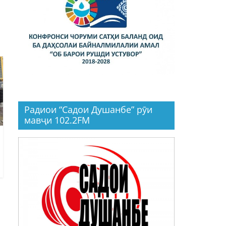
Радиои “Садои Душанбе” рӯи
мавҷи 102.2FM