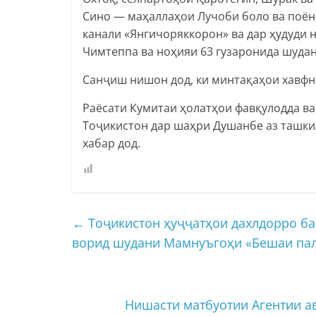
Сино — маҳаллаҳои Лучоби боло ва поён,
канали «Янгичоряккорон» ва дар ҳудуди
Чимтеппа ва ноҳияи 63 гузаронида шудан
Санҷиш нишон дод, ки минтақаҳои хавфн
Раёсати Кумитаи ҳолатҳои фавқулодда в
Тоҷикистон дар шаҳри Душанбе аз ташк
хабар дод.
←
Тоҷикистон ҳуҷҷатҳои дахлдорро б
ворид шудани Мамнуъгоҳи «Бешаи па
Нишасти матбуотии Агентии а