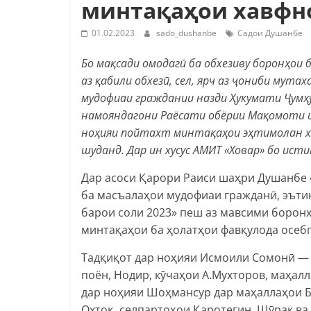
минтақаҳои хавфн
01.02.2023
sado_dushanbe
Садои Душанбе
Бо мақсади омодагӣ ба обхезиву боронҳои
аз қабили обхезӣ, сел, ярч аз ҷониби мута
мудофиаи граждании назди Ҳукумати Ҷумҳ
намояндагони Раёсати обёрии Мақомоти 
ноҳияи пойтахт минтақаҳои эҳтимолан х
шуданд. Дар ин хусус АМИТ
«
Ховар
» бо исти
Дар асоси Қарори Раиси шаҳри Душанбе 
ба масъалаҳои мудофиаи гражданӣ, эъти
барои соли 2023» пеш аз мавсими борон
минтақаҳои ба ҳолатҳои фавқулода осеб
Тадқиқот дар ноҳияи Исмоили Сомонӣ — 
поён, Нодир, кӯчаҳои А.Мухторов, маҳал
дар ноҳияи Шоҳмансур дар маҳаллаҳои Б
Охтоқ, селпартоҳои Қаротегин, Шӯрак ва