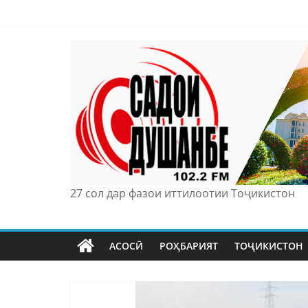
Skip
to
content
27 сол дар фазои иттилоотии Тоҷикистон
АСОСӢ
РОҲБАРИЯТ
ТОҶИКИСТОН