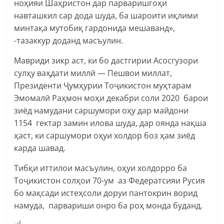
ноҳияи Шаҳристон дар парваришгоҳи
навташкил сар дода шуда, ба шароити иқлими
минтақа мутобиқ гардонида мешаванд»,
-тазаккур доданд масъулин.
Мавриди зикр аст, ки бо дастгирии Асосгузори
сулҳу ваҳдати миллӣ — Пешвои миллат,
Президенти Ҷумҳурии Тоҷикистон муҳтарам
Эмомалӣ Раҳмон моҳи декабри соли 2020 барои
зиёд намудани саршумори оҳу дар майдони
1154 гектар замин илова шуда, дар оянда нақша
ҳаст, ки саршумори оҳуи холдор боз ҳам зиёд
карда шавад.
Тибқи иттилои масъулин, оҳуи холдорро ба
Тоҷикистон солҳои 70-ум аз Федератсияи Русия
бо мақсади истеҳсоли доруи пантокрин ворид
намуда, парвариши онро ба роҳ монда буданд.