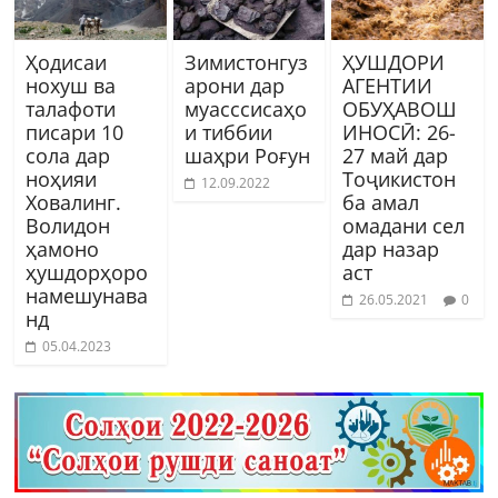
Ҳодисаи
Зимистонгуз
ҲУШДОРИ
нохуш ва
арони дар
АГЕНТИИ
талафоти
муасссисаҳо
ОБУҲАВОШ
писари 10
и тиббии
ИНОСӢ: 26-
сола дар
шаҳри Роғун
27 май дар
ноҳияи
Тоҷикистон
12.09.2022
Ховалинг.
ба амал
Волидон
омадани сел
ҳамоно
дар назар
ҳушдорҳоро
аст
намешунава
26.05.2021
0
нд
05.04.2023