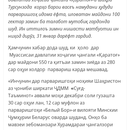
Турсунзода кор
ҳ
о барои васеъ намудани
ҳ
удуди
парваришго
ҳ
идома ёфта, иловатан майдони 100
гектар замин ба талабот мутобиқ гардонда
шуд
.
Ин иттилоъ зимни нишасти матбуотии ин
ниҳод дирўз, 31 январ дарёфт гардид.
Ҳамчунин хабар дода шуд, ки ҳоло дар
Муассисаи давлатии хоҷагии ҷангали «Қаратоғ»
дар майдони 550 га қитъаи замин зиёда аз 280
сар оҳуи холдор парвариш карда мешавад.
«Инчунин дар парваришгоҳи ноҳияи Шаҳристон
аз ҷониби ширкати ҶДММ
«
Суғд-
Таъминот
»
аввали моҳи декабри соли гузашта
30 сар оҳуи лан, 12 сар муфлон аз
парваришгоҳи
«
Белый Бор
»
-и вилояти Минскии
Ҷумҳурии Беларус оварда шуданд. Онҳо ба
мавзеи зебоманзари Хурамдараи ҷангалзори