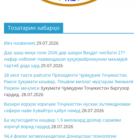
Тозатарин хабарҳо
(без названия)
29.07.2026
Дар шаш моҳи соли 2026 дар шаҳри Ваҳдат нисбати 271
нафар ноболиғ парвандаҳои ҳуқуқвайронкунии маъмурӣ
тартиб дода шуд
29.07.2026
28 июл таҳти раёсати Президенти Ҷумҳурии Тоҷикистон,
Раиси Ҳукумати кишвар, Пешвои миллат муҳтарам Эмомалӣ
Раҳмон
маҷлиси
Ҳукумати Ҷумҳурии Тоҷикистон баргузор
гардид.
28.07.2026
Вазири корҳои хориҷии Тоҷикистон нусхаи эътимодномаи
сафири нави Кувайтро қабул намуд
28.07.2026
Ба иқтисодиёти кишвар 1,9 миллиард доллар сармояи
хориҷӣ ворид гардид
28.07.2026
94,4 фоизи хатмкунандагони Донишгоҳи технологии