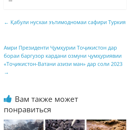
←
Қабули нусхаи эътимодномаи сафири Туркия
Амри Президенти Ҷумҳурии Тоҷикистон дар
бораи баргузор кардани озмуни ҷумҳуриявии
«Тоҷикистон-Ватани азизи ман» дар соли 2023
→
Вам также может
понравиться