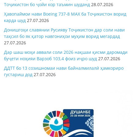
Тоҷикистон бо ҷойи кор таъмин шуданд
28.07.2026
Ҳавопаймои нави Boeing 737-8 MAX ба Тоҷикистон ворид
карда шуд
27.07.2026
Донишгоҳи славянии Русияву Тоҷикистон дар соли нави
таҳсил бо як қатор навгониҳои муҳим ворид мегардад
27.07.2026
Дар шаш моҳи аввали соли 2026 нақшаи қисми даромади
буҷети ноҳияи Варзоб 103,4 фоиз иҷро шуд
27.07.2026
ДДТТ бо 13 созишномаи нави байналмилалӣ ҳамкориро
густариш дод
27.07.2026