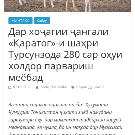
МИНТАҚА
Хабар
Дар хоҷагии ҷангали
«Қаратоғ»-и шаҳри
Турсунзода 280 сар оҳуи
холдор парвариш
меёбад
02.02.2023
sado_dushanbe
Садои Душанбе
Агентии хоҷагии ҷангали назди Ҳукумати
Ҷумҳурии Тоҷикистон
ҷиҳати зиёд намудани
саршумори о
ҳ
у дар мамлакат тадбирҳои зарурӣ
меандешад. Аз ҷумла, бо ин мақсад дар Муассисаи
давлатии хо
ҷ
агии
ҷ
ангали «
Қ
арато
ғ
»-и ша
ҳ
ри