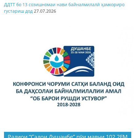
ДДТТ бо 13 созишномаи нави байналмилалӣ ҳамкориро
густариш дод
27.07.2026
Радиои “Садои Душанбе” рӯи мавҷи 102.2FM