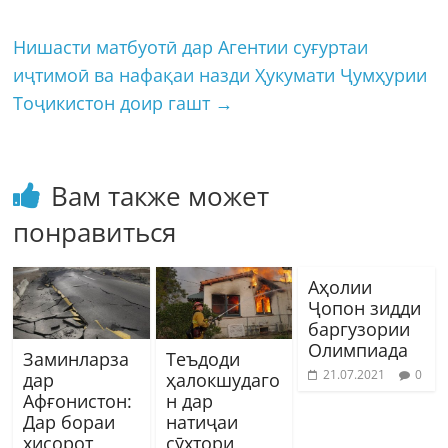
Нишасти матбуотӣ дар Агентии суғуртаи
иҷтимоӣ ва нафақаи назди Ҳукумати Ҷумҳурии
Тоҷикистон доир гашт
→
Вам также может
понравиться
Аҳолии
Ҷопон зидди
баргузории
Олимпиада
Заминларза
Теъдоди
21.07.2021
0
дар
ҳалокшудаго
Афғонистон:
н дар
Дар бораи
натиҷаи
хисорот
сӯхтори