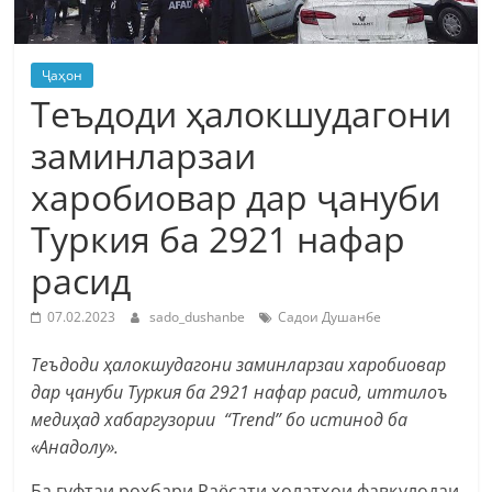
Ҷаҳон
Теъдоди ҳалокшудагони
заминларзаи
харобиовар дар ҷануби
Туркия ба 2921 нафар
расид
07.02.2023
sado_dushanbe
Садои Душанбе
Теъдоди ҳалокшудагони заминларзаи харобиовар
дар ҷануби Туркия ба 2921 нафар расид, иттилоъ
медиҳад хабаргузории “Trend” бо истинод ба
«Анадолу».
Ба гуфтаи роҳбари Раёсати ҳолатҳои фавқулодаи