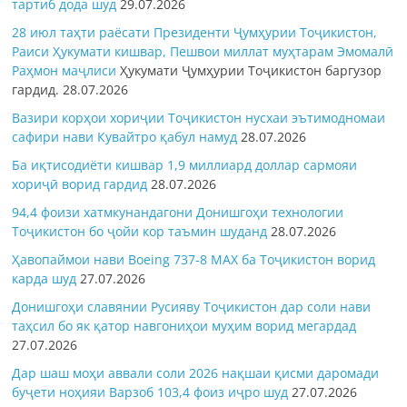
тартиб дода шуд
29.07.2026
28 июл таҳти раёсати Президенти Ҷумҳурии Тоҷикистон,
Раиси Ҳукумати кишвар, Пешвои миллат муҳтарам Эмомалӣ
Раҳмон
маҷлиси
Ҳукумати Ҷумҳурии Тоҷикистон баргузор
гардид.
28.07.2026
Вазири корҳои хориҷии Тоҷикистон нусхаи эътимодномаи
сафири нави Кувайтро қабул намуд
28.07.2026
Ба иқтисодиёти кишвар 1,9 миллиард доллар сармояи
хориҷӣ ворид гардид
28.07.2026
94,4 фоизи хатмкунандагони Донишгоҳи технологии
Тоҷикистон бо ҷойи кор таъмин шуданд
28.07.2026
Ҳавопаймои нави Boeing 737-8 MAX ба Тоҷикистон ворид
карда шуд
27.07.2026
Донишгоҳи славянии Русияву Тоҷикистон дар соли нави
таҳсил бо як қатор навгониҳои муҳим ворид мегардад
27.07.2026
Дар шаш моҳи аввали соли 2026 нақшаи қисми даромади
буҷети ноҳияи Варзоб 103,4 фоиз иҷро шуд
27.07.2026