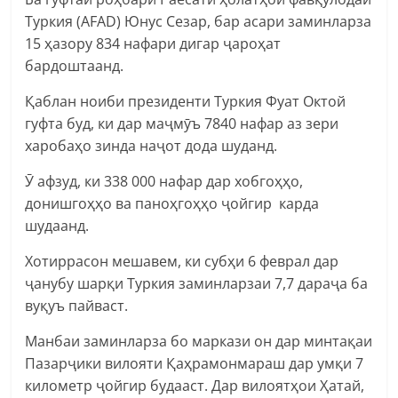
Туркия (AFAD) Юнус Сезар, бар асари заминларза
15 ҳазору 834 нафари дигар ҷароҳат
бардоштаанд.
Қаблан ноиби президенти Туркия Фуат Октой
гуфта буд, ки дар маҷмӯъ 7840 нафар аз зери
харобаҳо зинда наҷот дода шуданд.
Ӯ афзуд, ки 338 000 нафар дар хобгоҳҳо,
донишгоҳҳо ва паноҳгоҳҳо ҷойгир карда
шудаанд.
Хотиррасон мешавем, ки субҳи 6 феврал дар
ҷанубу шарқи Туркия заминларзаи 7,7 дараҷа ба
вуқуъ пайваст.
Манбаи заминларза бо маркази он дар минтақаи
Пазарҷики вилояти Қаҳрамонмараш дар умқи 7
километр ҷойгир будааст. Дар вилоятҳои Ҳатай,