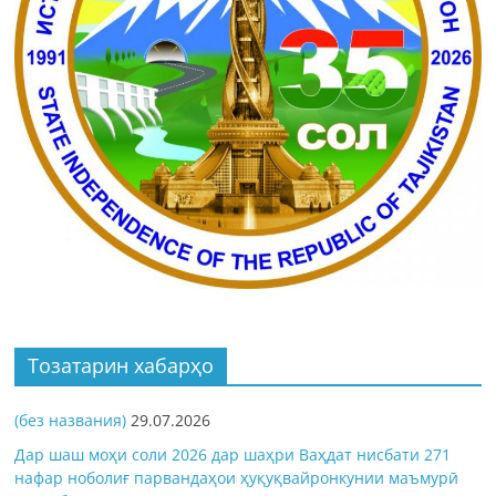
Тозатарин хабарҳо
(без названия)
29.07.2026
Дар шаш моҳи соли 2026 дар шаҳри Ваҳдат нисбати 271
нафар ноболиғ парвандаҳои ҳуқуқвайронкунии маъмурӣ