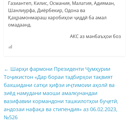
Газиантеп, Килис, Османия, Малатия, Адияман,
Шанлиурфа, Диёрбекир, Одона ва
Қаҳрамонмараш харобиҳои ҷиддӣ ба амал
омадаанд.
АКС аз манбаъҳои боз
←
Шарҳи фармони Президенти Ҷумҳурии
Тоҷикистон «Дар бораи тадбирҳои тақвият
бахшидани сатҳи ҳифзи иҷтимоии аҳолӣ ва
зиёд намудани маоши амалкунандаи
вазифавии кормандони ташкилотҳои буҷетӣ,
андозаи нафақа ва стипендия» аз 06.02.2023,
№526