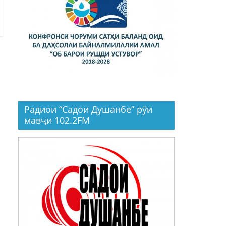
Радиои “Садои Душанбе” рӯи
мавҷи 102.2FM