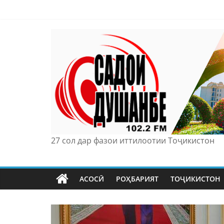
Skip
to
content
27 сол дар фазои иттилоотии Тоҷикистон
АСОСӢ
РОҲБАРИЯТ
ТОҶИКИСТОН