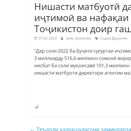
Нишасти матбуотӣ да
иҷтимоӣ ва нафақаи
Тоҷикистон доир га
07.02.2023
sado_dushanbe
Садои Душанбе
“Дар соли 2022 ба Буҷети суғуртаи иҷтим
3 миллиарду 516,6 миллион сомонӣ ворид
нисбат ба соли муқоисавӣ 101,3 миллион 
нишасти матбуоти директори агентии ма
←
Теъдоди ҳалокшудагони заминларзаи