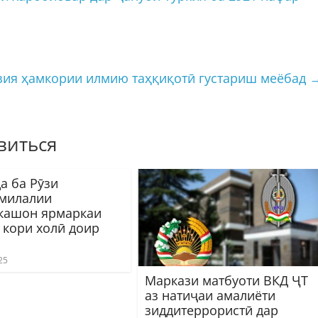
зия ҳамкории илмию таҳқиқотӣ густариш меёбад
виться
а ба Рӯзи
милалии
кашон ярмаркаи
 кори холӣ доир
25
Маркази матбуоти ВКД ҶТ
аз натиҷаи амалиёти
зиддитеррористӣ дар