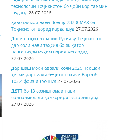
технологии Тоҷикистон бо ҷойи кор таъмин
шуданд
28.07.2026
Ҳавопаймои нави Boeing 737-8 MAX ба
Тоҷикистон ворид карда шуд
27.07.2026
→
Донишгоҳи славянии Русияву Тоҷикистон
дар соли нави таҳсил бо як қатор
навгониҳои муҳим ворид мегардад
27.07.2026
Дар шаш моҳи аввали соли 2026 нақшаи
қисми даромади буҷети ноҳияи Варзоб
103,4 фоиз иҷро шуд
27.07.2026
ДДТТ бо 13 созишномаи нави
байналмилалӣ ҳамкориро густариш дод
27.07.2026