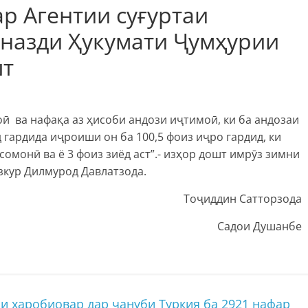
р Агентии суғуртаи
 назди Ҳукумати Ҷумҳурии
шт
оӣ ва нафақа аз ҳисоби андози иҷтимоӣ, ки ба андозаи
 гардида иҷроиши он ба 100,5 фоиз иҷро гардид, ки
сомонӣ ва ë 3 фоиз зиëд аст”.- изҳор дошт имрӯз зимни
зкур Дилмурод Давлатзода.
Тоҷиддин Сатторзода
Садои Душанбе
 харобиовар дар ҷануби Туркия ба 2921 нафар