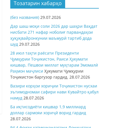
Тозатарин хабарҳо
(без названия)
29.07.2026
Дар шаш моҳи соли 2026 дар шаҳри Ваҳдат
нисбати 271 нафар ноболиғ парвандаҳои
ҳуқуқвайронкунии маъмурӣ тартиб дода
шуд
29.07.2026
28 июл таҳти раёсати Президенти
Ҷумҳурии Тоҷикистон, Раиси Ҳукумати
кишвар, Пешвои миллат муҳтарам Эмомалӣ
Раҳмон
маҷлиси
Ҳукумати Ҷумҳурии
Тоҷикистон баргузор гардид.
28.07.2026
Вазири корҳои хориҷии Тоҷикистон нусхаи
эътимодномаи сафири нави Кувайтро қабул
намуд
28.07.2026
Ба иқтисодиёти кишвар 1,9 миллиард
доллар сармояи хориҷӣ ворид гардид
28.07.2026
94,4 фоизи хатмкунандагони Донишгоҳи