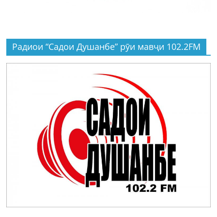
Радиои “Садои Душанбе” рӯи мавҷи 102.2FM