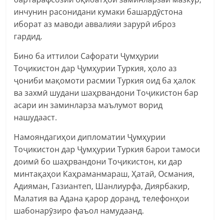
инчунин расонидани кумаки башардӯстона
иборат аз маводи аввалияи зарурӣ иброз
гардид.
Бино ба иттилои Сафорати Ҷумҳурии
Тоҷикистон дар Ҷумҳурии Туркия, ҳоло аз
ҷониби мақомоти расмии Туркия оид ба ҳалок
ва захмӣ шудани шаҳрвандони Тоҷикистон бар
асари ин заминларза маълумот ворид
нашудааст.
Намояндагиҳои дипломатии Ҷумҳурии
Тоҷикистон дар Ҷумҳурии Туркия барои тамоси
доимӣ бо шаҳрвандони Тоҷикистон, ки дар
минтақаҳои Каҳраманмараш, Ҳатай, Османия,
Адияман, Газиантеп, Шанлиурфа, Диярбакир,
Малатия ва Адана қарор доранд, телефонҳои
шабонарӯзиро фаъол намудаанд.