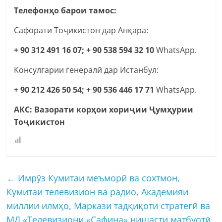
Телефонҳо барои тамос:
Сафорати Тоҷикистон дар Анқара:
+ 90 312 491 16 07;
+ 90 538 594 32 10
WhatsApp.
Консулгарии генералӣ дар Истанбул:
+ 90 212 426 50 54; + 90 536 446 17 71
WhatsApp.
АКС: Вазорати корҳои хориҷии Ҷумҳурии
Тоҷикистон
←
Имрӯз Кумитаи меъморӣ ва сохтмон,
Кумитаи телевизион ва радио, Академияи
миллии илмҳо, Маркази тадқиқоти стратегӣ ва
МД «Телевизиони «Сафина» нишасти матбуотӣ