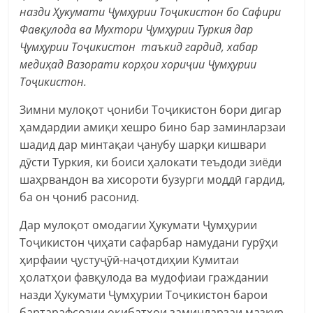
назди Ҳукумати Ҷумҳурии Тоҷикистон бо Сафири
Фавқулода ва Мухтори Ҷумҳурии Туркия дар
Ҷумҳурии Тоҷикистон таъкид гардид, хабар
медиҳад Вазорати корҳои хориҷии Ҷумҳурии
Тоҷикистон.
Зимни мулоқот ҷониби Тоҷикистон бори дигар
ҳамдардии амиқи хешро бино бар заминларзаи
шадид дар минтақаи ҷанубу шарқи кишвари
дӯсти Туркия, ки боиси ҳалокати теъдоди зиёди
шаҳрвандон ва хисороти бузурги моддӣ гардид,
ба он ҷониб расонид.
Дар мулоқот омодагии Ҳукумати Ҷумҳурии
Тоҷикистон ҷиҳати сафарбар намудани гурӯҳи
ҳирфаии ҷустуҷӯӣ-наҷотдиҳии Кумитаи
ҳолатҳои фавқулода ва мудофиаи граждании
назди Ҳукумати Ҷумҳурии Тоҷикистон барои
бартарафсозии оқибатҳои заминларзаи мазкур,