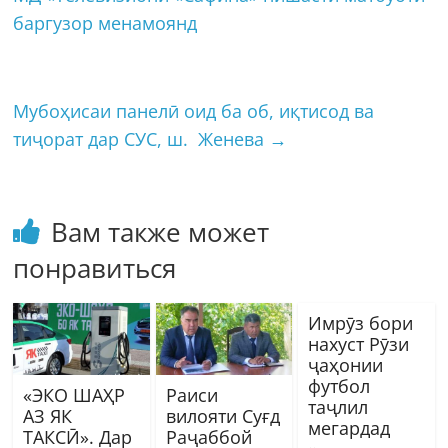
баргузор менамоянд
Мубоҳисаи панелӣ оид ба об, иқтисод ва
тиҷорат дар СУС, ш. Женева
→
Вам также может
понравиться
Имрӯз бори
нахуст Рӯзи
ҷаҳонии
футбол
«ЭКО ШАҲР
Раиси
таҷлил
АЗ ЯК
вилояти Суғд
мегардад
ТАКСӢ». Дар
Раҷаббой