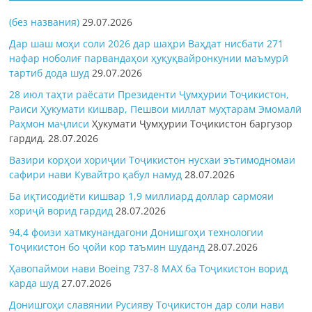
(без названия)
29.07.2026
Дар шаш моҳи соли 2026 дар шаҳри Ваҳдат нисбати 271
нафар ноболиғ парвандаҳои ҳуқуқвайронкунии маъмурӣ
тартиб дода шуд
29.07.2026
28 июл таҳти раёсати Президенти Ҷумҳурии Тоҷикистон,
Раиси Ҳукумати кишвар, Пешвои миллат муҳтарам Эмомалӣ
Раҳмон
маҷлиси
Ҳукумати Ҷумҳурии Тоҷикистон баргузор
гардид.
28.07.2026
Вазири корҳои хориҷии Тоҷикистон нусхаи эътимодномаи
сафири нави Кувайтро қабул намуд
28.07.2026
Ба иқтисодиёти кишвар 1,9 миллиард доллар сармояи
хориҷӣ ворид гардид
28.07.2026
94,4 фоизи хатмкунандагони Донишгоҳи технологии
Тоҷикистон бо ҷойи кор таъмин шуданд
28.07.2026
Ҳавопаймои нави Boeing 737-8 MAX ба Тоҷикистон ворид
карда шуд
27.07.2026
Донишгоҳи славянии Русияву Тоҷикистон дар соли нави