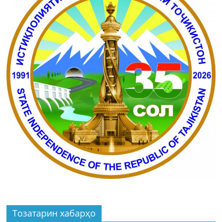
Тозатарин хабарҳо