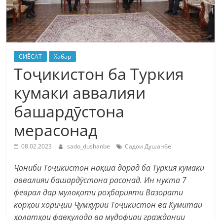
СИЁСАТ
Хабар
Тоҷикистон ба Туркия
кумаки аввалияи
башардӯстона
мерасонад
08.02.2023
sado_dushanbe
Садои Душанбе
Ҷониби Тоҷикистон нақша дорад ба Туркия кумаки
аввалияи башардӯстона расонад. Ин нукта 7
феврал дар мулоқоти роҳбарияти Вазорати
корҳои хориҷии Ҷумҳурии Тоҷикистон ва Кумитаи
ҳолатҳои фавқулода ва мудофиаи граждании