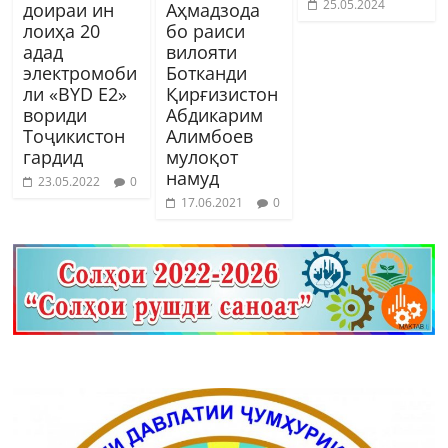
25.05.2024
доираи ин
Аҳмадзода
лоиҳа 20
бо раиси
адад
вилояти
электромоби
Ботканди
ли «BYD E2»
Қирғизистон
вориди
Абдикарим
Тоҷикистон
Алимбоев
гардид
мулоқот
намуд
23.05.2022
0
17.06.2021
0