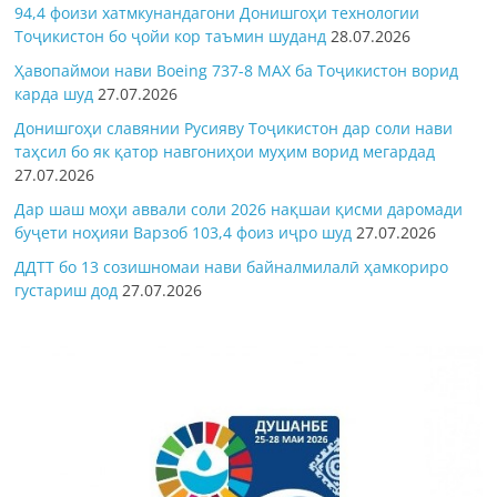
94,4 фоизи хатмкунандагони Донишгоҳи технологии
Тоҷикистон бо ҷойи кор таъмин шуданд
28.07.2026
Ҳавопаймои нави Boeing 737-8 MAX ба Тоҷикистон ворид
карда шуд
27.07.2026
Донишгоҳи славянии Русияву Тоҷикистон дар соли нави
таҳсил бо як қатор навгониҳои муҳим ворид мегардад
27.07.2026
Дар шаш моҳи аввали соли 2026 нақшаи қисми даромади
буҷети ноҳияи Варзоб 103,4 фоиз иҷро шуд
27.07.2026
ДДТТ бо 13 созишномаи нави байналмилалӣ ҳамкориро
густариш дод
27.07.2026