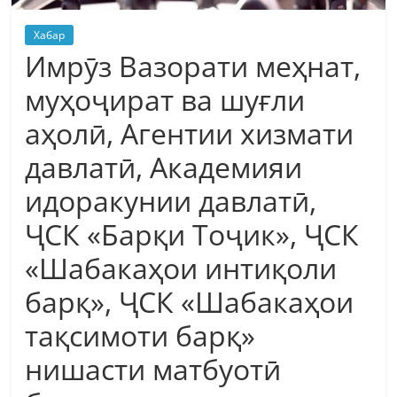
Хабар
Имрӯз Вазорати меҳнат,
муҳоҷират ва шуғли
аҳолӣ, Агентии хизмати
давлатӣ, Академияи
идоракунии давлатӣ,
ҶСК «Барқи Тоҷик», ҶСК
«Шабакаҳои интиқоли
барқ», ҶСК «Шабакаҳои
тақсимоти барқ»
нишасти матбуотӣ