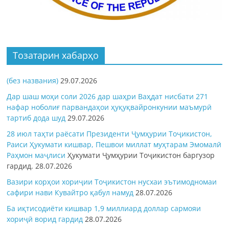
Тозатарин хабарҳо
(без названия)
29.07.2026
Дар шаш моҳи соли 2026 дар шаҳри Ваҳдат нисбати 271
нафар ноболиғ парвандаҳои ҳуқуқвайронкунии маъмурӣ
тартиб дода шуд
29.07.2026
28 июл таҳти раёсати Президенти Ҷумҳурии Тоҷикистон,
Раиси Ҳукумати кишвар, Пешвои миллат муҳтарам Эмомалӣ
Раҳмон
маҷлиси
Ҳукумати Ҷумҳурии Тоҷикистон баргузор
гардид.
28.07.2026
Вазири корҳои хориҷии Тоҷикистон нусхаи эътимодномаи
сафири нави Кувайтро қабул намуд
28.07.2026
Ба иқтисодиёти кишвар 1,9 миллиард доллар сармояи
хориҷӣ ворид гардид
28.07.2026