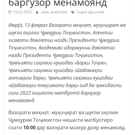
баргузор менамоянд
13.02.2023
sado_dushanbe
Садои Душанбе
Имрӯз,
13 феврал Вазорати меҳнат, муҳоҷират ва
шуғли аҳолии Ҷумҳурии Тоҷикистон, Агентии
хизмати давлатии назди Президенти Ҷумҳурии
Тоҷикистон, Академияи идоракунии давлатии
назди Президенти Ҷумҳурии Тоҷикистон,
Ҷамъияти саҳомии кушодаи «Барқи Тоҷик»,
Ҷамъияти саҳомии кушодаи «Шабакаҳои
интиқоли барқ», Ҷамъияти саҳомии кушодаи
«Шабакаҳои тақсимоти барқ» оид ба ҷамъбасти
соли 2022 нишасти матбуотӣ баргузор
менамоянд.
Вазорати меҳнат, муҳоҷират ва шуғли аҳолии
Ҷумҳурии Тоҷикистон нишасти матбуотиро
соати
10:00
дар вазорати мазкур доир менамояд.