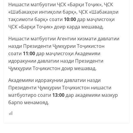
Нишасти матбуотии ҶСК «Барқи Тоҷик», ҶСК
«Шабакаҳои интиқоли барқ», ҶСК «Шабакаҳои
тақсимоти барқ» соати
10:00
дар маҷлисгоҳи
ҶСК «Барқи Тоҷик» доир карда мешавад.
Нишасти матбуотии Агентии хизмати давлатии
назди Президенти Ҷумҳурии Тоҷикистон
соати
11:00
дар маҷлисгоҳи Академияи
идоракунии давлатии назди Президенти
Ҷумҳурии Тоҷикистон доир мешавад.
Академияи идоракунии давлатии назди
Президенти Ҷумҳурии Тоҷикистон нишасти
матбуотиро соати
13:00
дар академияи мазкур
барпо менамояд.