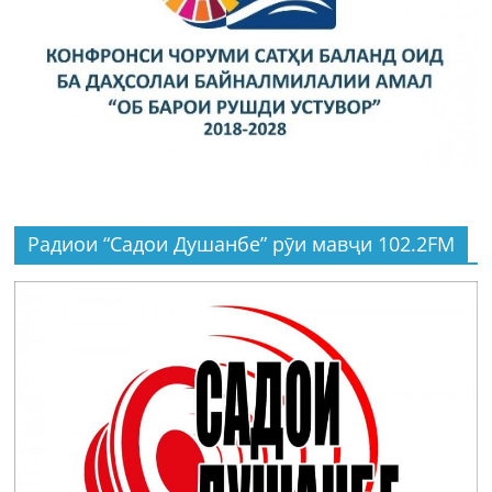
Радиои “Садои Душанбе” рӯи мавҷи 102.2FM