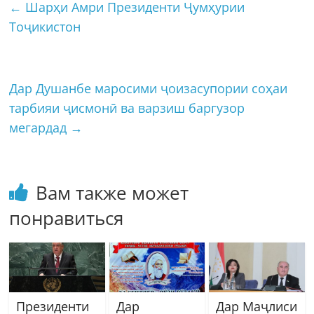
←
Шарҳи Амри Президенти Ҷумҳурии
Тоҷикистон
Дар Душанбе маросими ҷоизасупории соҳаи
тарбияи ҷисмонӣ ва варзиш баргузор
мегардад
→
Вам также может
понравиться
Президенти
Дар
Дар Маҷлиси