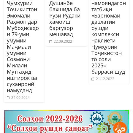
Ҷумҳурии
Душанбе
намояндагон
Тоҷикистон
бахшида ба
татбиқи
Эмомалӣ
Рӯзи Рӯдакӣ
«Барномаи
Раҳмон дар
ҳамоиш
давлатии
Мубоҳисаҳо
баргузор
рушди
и 79-уми
мешавад
комплекси
умумии
нақлиёти
22.09.2022
Маҷмааи
Ҷумҳурии
умумии
Тоҷикистон
Созмони
то соли
Милали
2025»
Муттаҳид
баррасӣ шуд
иштирок ва
21.12.2022
суханронӣ
намуданд
24.09.2024