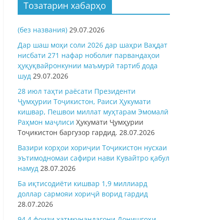
Тозатарин хабарҳо
(без названия)
29.07.2026
Дар шаш моҳи соли 2026 дар шаҳри Ваҳдат
нисбати 271 нафар ноболиғ парвандаҳои
ҳуқуқвайронкунии маъмурӣ тартиб дода
шуд
29.07.2026
28 июл таҳти раёсати Президенти
Ҷумҳурии Тоҷикистон, Раиси Ҳукумати
кишвар, Пешвои миллат муҳтарам Эмомалӣ
Раҳмон
маҷлиси
Ҳукумати Ҷумҳурии
Тоҷикистон баргузор гардид.
28.07.2026
Вазири корҳои хориҷии Тоҷикистон нусхаи
эътимодномаи сафири нави Кувайтро қабул
намуд
28.07.2026
Ба иқтисодиёти кишвар 1,9 миллиард
доллар сармояи хориҷӣ ворид гардид
28.07.2026
94,4 фоизи хатмкунандагони Донишгоҳи