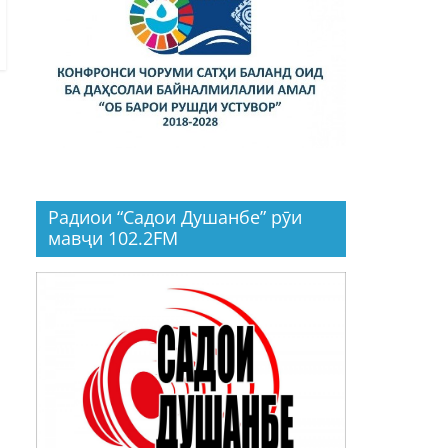
Радиои “Садои Душанбе” рӯи
мавҷи 102.2FM