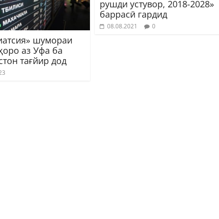
рушди устувор, 2018-2028»
баррасӣ гардид
08.08.2021
0
иатсия» шумораи
ҳоро аз Уфа ба
стон тағйир дод
23