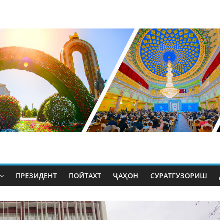
ПРЕЗИДЕНТ
ПОЙТАХТ
ҶАҲОН
СУРАТГУЗОРИШ