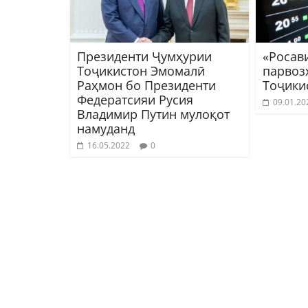
Президенти Ҷумҳурии
«Росав
Тоҷикистон Эмомалӣ
парвоз
Раҳмон бо Президенти
Тоҷики
Федератсияи Русия
09.01.20
Владимир Путин мулоқот
намуданд
16.05.2022
0