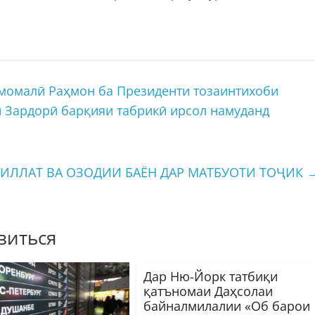
момалӣ Раҳмон ба Президенти тозаинтихоби
 Зардорӣ барқияи табрикӣ ирсол намуданд
ИЛЛАТ ВА ОЗОДИИ БАЁН ДАР МАТБУОТИ ТОҶИК
виться
Дар Ню-Йорк татбиқи
қатъномаи Даҳсолаи
байналмилалии «Об барои