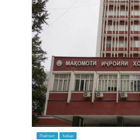
Пойтахт
Хабар