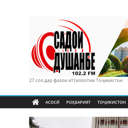
Skip
to
content
27 сол дар фазои иттилоотии Тоҷикистон
АСОСӢ
РОҲБАРИЯТ
ТОҶИКИСТОН