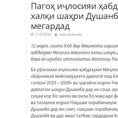
Пагоҳ иҷлосияи ҳаб
халқи шаҳри Душанб
мегардад
11.03.2024
sado_dushanbe
12 март, соати 9:00 дар Мақомоти иҷрои
ҳабдаҳуми Маҷлиси вакилони халқи шаҳри 
бора аз шуъбаи иттилоотии дастгоҳи Раи
Ба рӯзномаи иҷлосияи ҳабдаҳуми Маҷли
«Барномаи миёнамуҳлати давлатӣ оид ба 
солҳои 2023 – 2028» ва ҷараёни иҷрои 
давлатии шаҳри Душанбе дар ин соҳа, ар
соҳаи кор бо занон ва оила бо мақсади 
ва таъмини иҷрои Нақшаи чорабиниҳои 
Душанбе дар ин самт, нақшаи чорабини
Душанбе ва дар амал татбиқ гардидани 