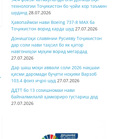
технологии Тоҷикистон бо ҷойи кор таъмин
шуданд
28.07.2026
Ҳавопаймои нави Boeing 737-8 MAX ба
Тоҷикистон ворид карда шуд
27.07.2026
Донишгоҳи славянии Русияву Тоҷикистон
дар соли нави таҳсил бо як қатор
навгониҳои муҳим ворид мегардад
27.07.2026
Дар шаш моҳи аввали соли 2026 нақшаи
қисми даромади буҷети ноҳияи Варзоб
→
103,4 фоиз иҷро шуд
27.07.2026
ДДТТ бо 13 созишномаи нави
байналмилалӣ ҳамкориро густариш дод
27.07.2026