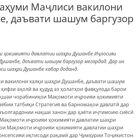
даҳуми Маҷлиси вакилони
е, даъвати шашум баргузор
яи ҳокимияти давлатии шаҳри Душанбе Иҷлосияи
Душанбе, даъвати шашум баргузор мегардад. Дар ин
си шаҳри Душанбе хабар доданд.
си вакилони халқи шаҳри Душанбе, даъвати шашум
ҳифзи аҳолӣ ва ҳудуд аз ҳолатҳои фавқулода барои
Нақшаи чорабиниҳои Мақомоти иҷроияи ҳокимияти
зёбии татбиқи Стратегия ва барномаҳои давлатӣ дар
фаъолгардонии нақши занон дар ҳаёти иҷтимоию сиёсӣ
Мақомоти иҷроияи ҳокимияти давлатии шаҳри
ҳои Мақомоти иҷроияи ҳокимияти давлатии шаҳри
Консепсияи иқтисоди рақамӣ дар Ҷумҳурии Тоҷикистон