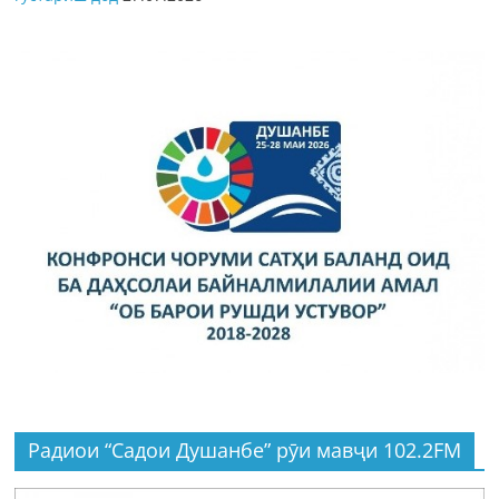
Радиои “Садои Душанбе” рӯи мавҷи 102.2FM