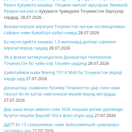
Раиси Ҳукумати кишвар, Пешвои миллат муҳтарам Эмомалӣ
Раҳмон
маҷлиси
Ҳукумати Ҷумҳурии Тоҷикистон баргузор
гардид.
28.07.2026
Вазири корҳои хориҷии Тоҷикистон нусхаи эътимодномаи
сафири нави Кувайтро қабул намуд
28.07.2026
Ба иқтисодиёти кишвар 1,9 миллиард доллар сармояи
хориҷӣ ворид гардид
28.07.2026
94,4 фоизи хатмкунандагони Донишгоҳи технологии
Тоҷикистон бо ҷойи кор таъмин шуданд
28.07.2026
Ҳавопаймои нави Boeing 737-8 MAX ба Тоҷикистон ворид
карда шуд
27.07.2026
Донишгоҳи славянии Русияву Тоҷикистон дар соли нави
таҳсил бо як қатор навгониҳои муҳим ворид мегардад
27.07.2026
Дар шаш моҳи аввали соли 2026 нақшаи қисми даромади
буҷети ноҳияи Варзоб 103,4 фоиз иҷро шуд
27.07.2026
ДДТТ бо 13 созишномаи нави байналмилалӣ ҳамкориро
густариш дод
27.07.2026