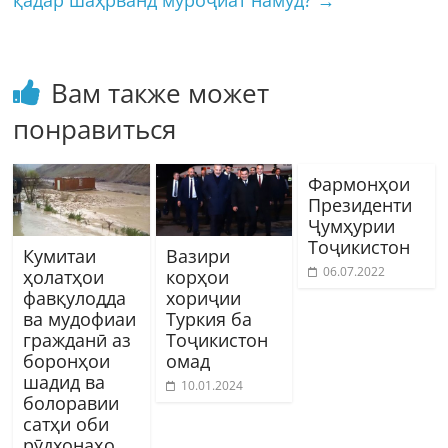
Вам также может
понравиться
Фармонҳои
Президенти
Ҷумҳурии
Тоҷикистон
Кумитаи
Вазири
06.07.2022
ҳолатҳои
корҳои
фавқулодда
хориҷии
ва мудофиаи
Туркия ба
гражданӣ аз
Тоҷикистон
боронҳои
омад
шадид ва
10.01.2024
болоравии
сатҳи оби
рӯдхонаҳо