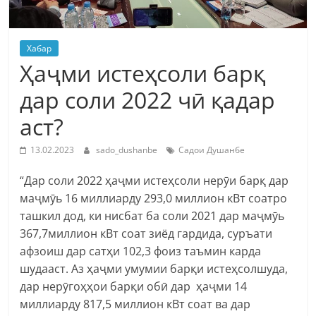
Хабар
Ҳаҷми истеҳсоли барқ
дар соли 2022 чӣ қадар
аст?
13.02.2023
sado_dushanbe
Садои Душанбе
“Дар соли 2022 ҳаҷми истеҳсоли нерӯи барқ дар
маҷмӯь 16 миллиарду 293,0 миллион кВт соатро
ташкил дод, ки нисбат ба соли 2021 дар маҷмӯь
367,7миллион кВт соат зиëд гардида, суръати
афзоиш дар сатҳи 102,3 фоиз таъмин карда
шудааст. Аз ҳаҷми умумии барқи истеҳсолшуда,
дар нерӯгоҳҳои барқи обӣ дар ҳаҷми 14
миллиарду 817,5 миллион кВт соат ва дар