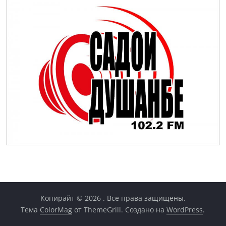
Копирайт © 2026
. Все права защищены.
Тема
ColorMag
от ThemeGrill. Создано на
WordPress
.