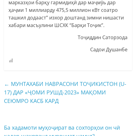
марказҳои барқу гармидиҳӣ дар маҷмӯь дар
ҳаҷми 1 миллиарду 475,5 миллион кВт соатро
ташкил додааст” изхор доштанд зимни нишасти
хабари масъулини ШСХК “Барқи Тоҷик”.
Тоҷиддин Саторзода
Садои Душанбе
←
МУНТАХАБИ НАВРАСОНИ ТОҶИКИСТОН (U-
17) ДАР «ҶОМИ РУШД-2023» МАҚОМИ
СЕЮМРО КАСБ КАРД
Ба хадамоти муҳоҷират ва сохторҳои он чӣ
қадар шаҳрванд муроҷиат намуд?
→