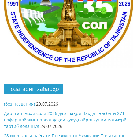
Тозатарин хабарҳо
(без названия)
29.07.2026
Дар шаш моҳи соли 2026 дар шаҳри Ваҳдат нисбати 271
нафар ноболиғ парвандаҳои ҳуқуқвайронкунии маъмурӣ
тартиб дода шуд
29.07.2026
28 июл таҳти раёсати Президенти Ҷумҳурии Тоҷикистон,