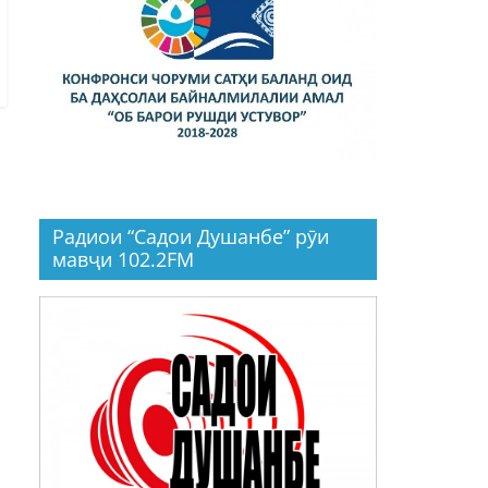
Радиои “Садои Душанбе” рӯи
мавҷи 102.2FM