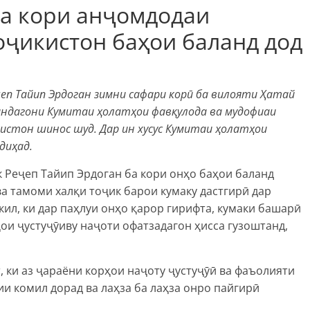
ба кори анҷомдодаи
оҷикистон баҳои баланд дод
ҷеп Тайип Эрдоган зимни сафари корӣ ба вилояти Ҳатай
ндагони Кумитаи ҳолатҳои фавқулода ва мудофиаи
истон шинос шуд. Дар ин хусус Кумитаи ҳолатҳои
диҳад.
 Реҷеп Тайип Эрдоган ба кори онҳо баҳои баланд
ва тамоми халқи тоҷик барои кумаку дастгирӣ дар
ил, ки дар паҳлуи онҳо қарор гирифта, кумаки башарӣ
и ҷустуҷӯиву наҷоти офатзадагон ҳисса гузоштанд,
 ки аз ҷараёни корҳои наҷоту ҷустуҷӯӣ ва фаъолияти
и комил дорад ва лаҳза ба лаҳза онро пайгирӣ