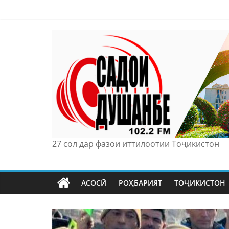
Skip
to
content
27 сол дар фазои иттилоотии Тоҷикистон
АСОСӢ
РОҲБАРИЯТ
ТОҶИКИСТОН