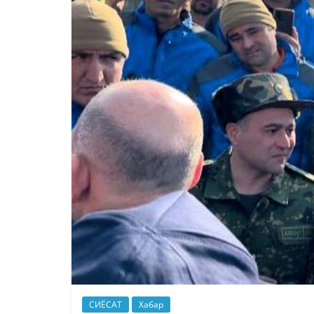
СИЁСАТ
Хабар