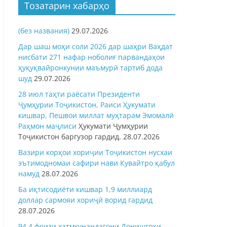
Тозатарин хабарҳо
(без названия)
29.07.2026
Дар шаш моҳи соли 2026 дар шаҳри Ваҳдат
нисбати 271 нафар ноболиғ парвандаҳои
ҳуқуқвайронкунии маъмурӣ тартиб дода
шуд
29.07.2026
28 июл таҳти раёсати Президенти
Ҷумҳурии Тоҷикистон, Раиси Ҳукумати
кишвар, Пешвои миллат муҳтарам Эмомалӣ
Раҳмон
маҷлиси
Ҳукумати Ҷумҳурии
Тоҷикистон баргузор гардид.
28.07.2026
Вазири корҳои хориҷии Тоҷикистон нусхаи
эътимодномаи сафири нави Кувайтро қабул
намуд
28.07.2026
Ба иқтисодиёти кишвар 1,9 миллиард
доллар сармояи хориҷӣ ворид гардид
28.07.2026
94,4 фоизи хатмкунандагони Донишгоҳи