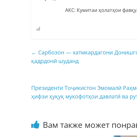
АКС: Кумитаи ҳолатҳои фавқ
←
Сарбозон — хатмкардагони Донишго
қадрдонӣ шуданд
Президенти Тоҷикистон Эмомалӣ Раҳм
ҳифзи ҳуқуқ мукофотҳои давлатӣ ва р
Вам также может понра