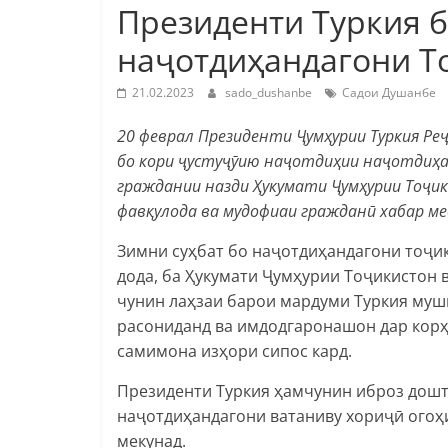
Президенти Туркия 
наҷотдиҳандагони Т
21.02.2023
sado_dushanbe
Садои Душанбе
20 феврал Президенти Ҷумҳурии Туркия Ре
бо кори ҷустуҷӯию наҷотдиҳии наҷотдиҳа
граждании назди Ҳукумати Ҷумҳурии Тоҷик
фавқулода ва мудофиаи гражданӣ хабар ме
Зимни суҳбат бо наҷотдиҳандагони тоҷик
дода, ба Ҳукумати Ҷумҳурии Тоҷикистон 
чунин лаҳзаи барои мардуми Туркия мушк
расониданд ва имдодгаронашон дар корҳо
самимона изҳори сипос кард.
Президенти Туркия ҳамчунин иброз дошт,
наҷотдиҳандагони ватаниву хориҷӣ огоҳи
мекунад.