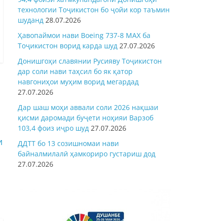
технологии Тоҷикистон бо ҷойи кор таъмин
шуданд
28.07.2026
Ҳавопаймои нави Boeing 737-8 MAX ба
Тоҷикистон ворид карда шуд
27.07.2026
Донишгоҳи славянии Русияву Тоҷикистон
дар соли нави таҳсил бо як қатор
навгониҳои муҳим ворид мегардад
27.07.2026
Дар шаш моҳи аввали соли 2026 нақшаи
қисми даромади буҷети ноҳияи Варзоб
103,4 фоиз иҷро шуд
27.07.2026
и
ДДТТ бо 13 созишномаи нави
байналмилалӣ ҳамкориро густариш дод
27.07.2026