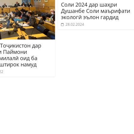
Соли 2024 дар шаҳри
Душанбе Соли маърифати
экологӣ эълон гардид
28.02.2024
 Тоҷикистон дар
и Паймони
милалӣ оид ба
иштирок намуд
22