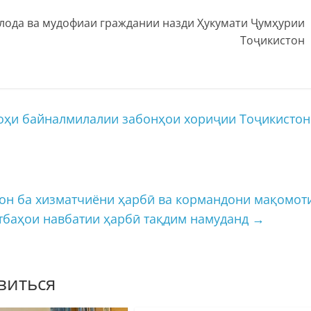
улода ва мудофиаи граждании назди Ҳукумати Ҷумҳурии
Тоҷикистон
ҳи байналмилалии забонҳои хориҷии Тоҷикистон
он ба хизматчиёни ҳарбӣ ва кормандони мақомот
утбаҳои навбатии ҳарбӣ тақдим намуданд
→
виться