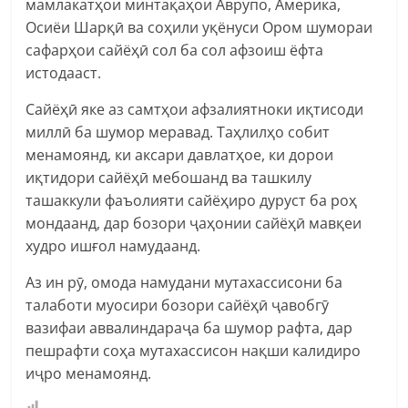
мамлакатҳои минтақаҳои Аврупо, Америка,
Осиёи Шарқӣ ва соҳили уқёнуси Ором шумораи
сафарҳои сайёҳӣ сол ба сол афзоиш ёфта
истодааст.
Сайёҳӣ яке аз самтҳои афзалиятноки иқтисоди
миллӣ ба шумор меравад. Таҳлилҳо собит
менамоянд, ки аксари давлатҳое, ки дорои
иқтидори сайёҳӣ мебошанд ва ташкилу
ташаккули фаъолияти сайёҳиро дуруст ба роҳ
мондаанд, дар бозори ҷаҳонии сайёҳӣ мавқеи
худро ишғол намудаанд.
Аз ин рӯ, омода намудани мутахассисони ба
талаботи муосири бозори сайёҳӣ ҷавобгӯ
вазифаи аввалиндараҷа ба шумор рафта, дар
пешрафти соҳа мутахассисон нақши калидиро
иҷро менамоянд.