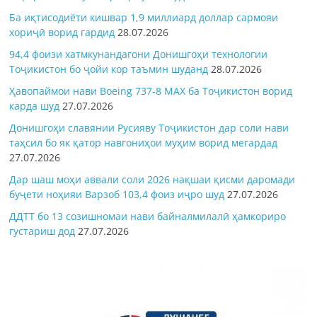
Ба иқтисодиёти кишвар 1,9 миллиард доллар сармояи
хориҷӣ ворид гардид
28.07.2026
94,4 фоизи хатмкунандагони Донишгоҳи технологии
Тоҷикистон бо ҷойи кор таъмин шуданд
28.07.2026
Ҳавопаймои нави Boeing 737-8 MAX ба Тоҷикистон ворид
карда шуд
27.07.2026
Донишгоҳи славянии Русияву Тоҷикистон дар соли нави
таҳсил бо як қатор навгониҳои муҳим ворид мегардад
27.07.2026
Дар шаш моҳи аввали соли 2026 нақшаи қисми даромади
буҷети ноҳияи Варзоб 103,4 фоиз иҷро шуд
27.07.2026
ДДТТ бо 13 созишномаи нави байналмилалӣ ҳамкориро
густариш дод
27.07.2026