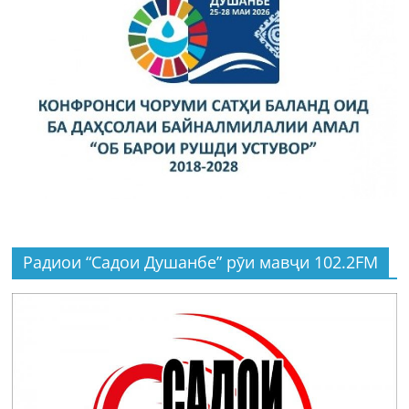
Радиои “Садои Душанбе” рӯи мавҷи 102.2FM