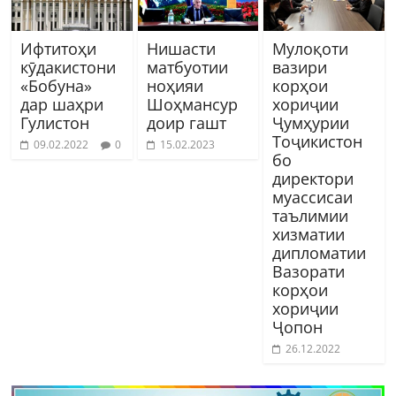
Ифтитоҳи
Нишасти
Мулоқоти
кӯдакистони
матбуотии
вазири
«Бобуна»
ноҳияи
корҳои
дар шаҳри
Шоҳмансур
хориҷии
Гулистон
доир гашт
Ҷумҳурии
Тоҷикистон
09.02.2022
0
15.02.2023
бо
директори
муассисаи
таълимии
хизматии
дипломатии
Вазорати
корҳои
хориҷии
Ҷопон
26.12.2022