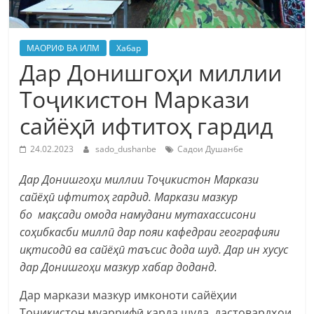
МАОРИФ ВА ИЛМ
Хабар
Дар Донишгоҳи миллии
Тоҷикистон Маркази
сайёҳӣ ифтитоҳ гардид
24.02.2023
sado_dushanbe
Садои Душанбе
Дар Донишгоҳи миллии Тоҷикистон
Маркази
сайёҳӣ ифтитоҳ гардид. Маркази мазкур
бо мақсади омода намудани мутахассисони
соҳибкасби миллӣ дар пояи кафедраи географияи
иқтисодӣ ва сайёҳӣ таъсис дода шуд. Дар ин хусус
дар Донишгоҳи мазкур хабар доданд.
Дар маркази мазкур имконоти сайёҳии
Тоҷикистон муаррифӣ карда шуда, дастовардҳои