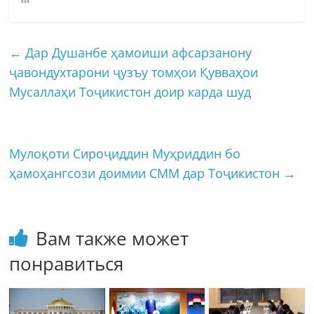
←
Дар Душанбе ҳамоиши афсарзанону
ҷавондухтарони ҷузъу томҳои Қувваҳои
Мусаллаҳи Тоҷикистон доир карда шуд
Мулоқоти Сироҷиддин Муҳриддин бо
ҳамоҳангсози доимии СММ дар Тоҷикистон
→
Вам также может
понравиться