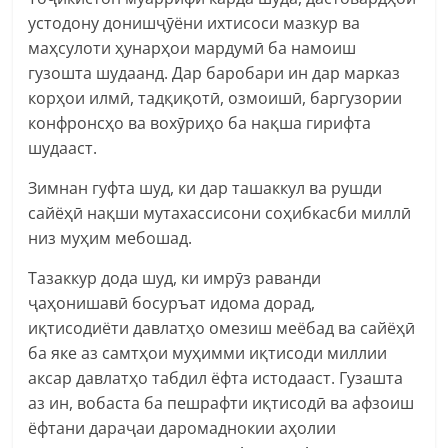
устодону донишҷӯёни ихтисоси мазкур ва
маҳсулоти ҳунарҳои мардумӣ ба намоиш
гузошта шудаанд. Дар баробари ин дар марказ
корҳои илмӣ, тадқиқотӣ, озмоишӣ, баргузории
конфронсҳо ва вохӯриҳо ба нақша гирифта
шудааст.
Зимнан гуфта шуд, ки дар ташаккул ва рушди
сайёҳӣ нақши мутахассисони соҳибкасби миллӣ
низ муҳим мебошад.
Тазаккур дода шуд, ки имрӯз раванди
ҷаҳонишавӣ босуръат идома дорад,
иқтисодиёти давлатҳо омезиш меёбад ва сайёҳӣ
ба яке аз самтҳои муҳимми иқтисоди миллии
аксар давлатҳо табдил ёфта истодааст. Гузашта
аз ин, вобаста ба пешрафти иқтисодӣ ва афзоиш
ёфтани дараҷаи даромаднокии аҳолии