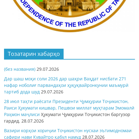
Тозатарин хабарҳо
(без названия)
29.07.2026
Дар шаш моҳи соли 2026 дар шаҳри Ваҳдат нисбати 271
нафар ноболиғ парвандаҳои ҳуқуқвайронкунии маъмурӣ
тартиб дода шуд
29.07.2026
28 июл таҳти раёсати Президенти Ҷумҳурии Тоҷикистон,
Раиси Ҳукумати кишвар, Пешвои миллат муҳтарам Эмомалӣ
Раҳмон
маҷлиси
Ҳукумати Ҷумҳурии Тоҷикистон баргузор
гардид.
28.07.2026
Вазири корҳои хориҷии Тоҷикистон нусхаи эътимодномаи
сафири нави Кувайтро қабул намуд
28.07.2026