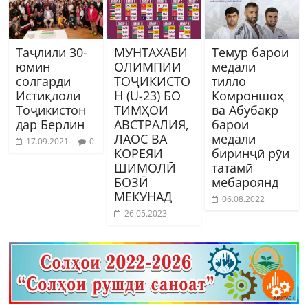
Таҷлили 30-
МУНТАХАБИ
Темур барои
юмин
ОЛИМПИИ
медали
солгарди
ТОҶИКИСТО
тилло
Истиқлоли
Н (U-23) БО
Комроншоҳ
Тоҷикистон
ТИМҲОИ
ва Абубакр
дар Берлин
АВСТРАЛИЯ,
барои
ЛАОС ВА
медали
17.09.2021
0
КОРЕЯИ
биринҷӣ рӯи
ШИМОЛӢ
татамӣ
БОЗӢ
мебароянд
МЕКУНАД
06.08.2022
26.05.2023