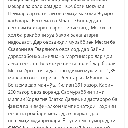
мекард ва ҳоло ҳам дар ПСЖ бозӣ мекунад.
Неймар дар натиҷаи овоздиҳӣ мақоми 9-умро
касб кард, Бензема ва Мбаппе бошад дар
сегонаи беҳтарин қарор гирифтанд. Месси то
ҳол ба рақибони худ баҳои баландтарин
надодааст. Дар овоздиҳии мураббиён Месси ба
Скалони ва Гвардиола овоз дод, дар байни
дарвозабонҳо Эмилиано Мартинесро дар ҷои
аввал гузошт. Боз як ҷузъиёти ҷолиб дар бораи
Месси: Аргентинӣ дар овоздиҳии мухлисон 1,35
миллион овоз гирифт – бештар аз Мбаппе ва
Бензема дар маҷмӯъ. Килиан 391 хазор, Карим
200 хазор овоз доранд. Сармураббии тими
миллии Хорватия Златко Далич, ки дастаҳоро ба
финал ва нимфиналҳои чемпионатҳои ҷаҳонии
гузашта роҳбарӣ мекард, аз ширкат дар
овоздиҳӣ худдорӣ кард. Ӯ чунин мешуморад, ки
ФИФА ба футболбозони хорватӣ беэҳтиромӣ