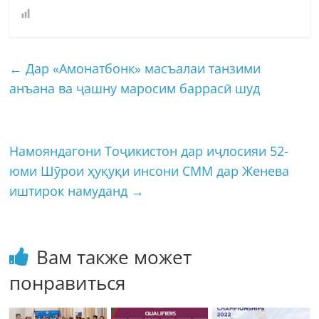
←
Дар «Амонатбонк» масъалаи танзими
анъана ва ҷашну маросим баррасӣ шуд
Намояндагони Тоҷикистон дар иҷлосияи 52-
юми Шӯрои ҳуқуқи инсони СММ дар Женева
иштирок намуданд
→
Вам также может
понравиться