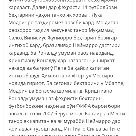
кардааст. Далич дар феҳрасти 14 футболбози
беҳтарини ҷаҳон танҳо як хорват, Лука
Модричро таҳқиромез арзёбӣ кард. Мо дигар
овозҳоро таҳлил мекунем: танҳо Муҳаммад
Салоҳ Винисиус Жуниорро беҳтарин бозигар
интихоб кард, бразилияҳо Неймарро дастгирӣ
карданд, ба Роналду умуман овоз надоданд.
Криштиану Роналду дар назарсанҷӣ ширкат
накард ва ба ҷои ӯ Пепе ба ҳайси капитан
интихоб шуд. Ҳимоятгари «Порту» Мессиро
нодида гирифт. Ба сегонаи беҳтарини ӯ Мбаппе,
Модрич ва Бензема шомиланд. Криштиано
Роналду умуман аз феҳристи беҳтарин
футболбозони ҷаҳон аз рӯи ФИФА барои бори
аввал аз соли 2007 берун монд. Ба ғайр аз Месси
танҳо як капитан ва як мураббӣ Неймарро дар
ҷои аввал гузоштаанд. Ин Тиаго Силва ва Тите