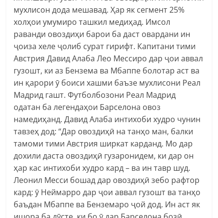
мухлисон дода мешавад. Ҳар як сегмент 25%
холҳои умумиро ташкил медиҳад. Имсол
раванди овоздиҳи барои ба даст овардани ин
ҷоиза хеле ҷолиб сурат гирифт. Капитани тими
Австрия Давид Алаба Лео Мессиро дар ҷои аввал
гузошт, ки аз Бензема ва Мбаппе болотар аст ва
ин қарори ӯ боиси хашми баъзе мухлисони Реал
Мадрид гашт. Футболбозони Реал Мадрид
одатан ба легендаҳои Барселона овоз
намедиҳанд. Давид Алаба интихоби худро чунин
тавзеҳ дод: “Дар овоздиҳӣ на танҳо ман, балки
тамоми тими Австрия ширкат карданд. Мо дар
дохили даста овоздиҳӣ гузаронидем, ки дар он
ҳар кас интихоби худро кард – ва ин тавр шуд.
Леонил Месси бошад дар овоздиҳӣ зебо рафтор
кард: ӯ Неймарро дар ҷои аввал гузошт ва танҳо
баъдан Мбаппе ва Бенземаро ҷой дод. Ин аст як
ишора ба дӯсте, ки бо ӯ дар Барселона бозӣ