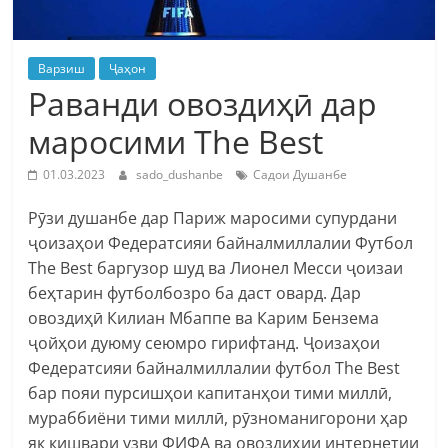
Варзиш
Ҷаҳон
Раванди овоздиҳӣ дар
маросими The Best
01.03.2023
sado_dushanbe
Садои Душанбе
Рӯзи душанбе дар Париж маросими супурдани
ҷоизаҳои Федератсияи байналмиллалии Футбол
The Best баргузор шуд ва Лионел Месси ҷоизаи
беҳтарин футболбозро ба даст овард. Дар
овоздиҳӣ Килиан Мбаппе ва Карим Бензема
ҷойҳои дуюму сеюмро гирифтанд. Ҷоизаҳои
Федератсияи байналмиллалии футбол The Best
бар пояи пурсишҳои капитанҳои тими миллӣ,
мураббиёни тими миллӣ, рӯзноманигорони ҳар
як кишвари узви ФИФА ва овоздиҳии интернетии