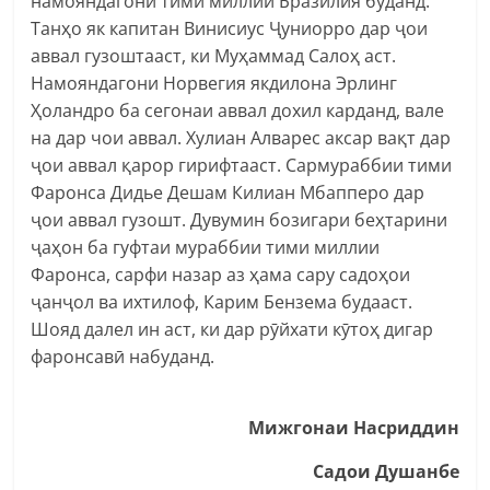
намояндагони тими миллии Бразилия буданд.
Танҳо як капитан Винисиус Ҷуниорро дар ҷои
аввал гузоштааст, ки Муҳаммад Салоҳ аст.
Намояндагони Норвегия якдилона Эрлинг
Ҳоландро ба сегонаи аввал дохил карданд, вале
на дар чои аввал. Хулиан Алварес аксар вақт дар
ҷои аввал қарор гирифтааст. Сармураббии тими
Фаронса Дидье Дешам Килиан Мбапперо дар
ҷои аввал гузошт. Дувумин бозигари беҳтарини
ҷаҳон ба гуфтаи мураббии тими миллии
Фаронса, сарфи назар аз ҳама сару садоҳои
ҷанҷол ва ихтилоф, Карим Бензема будааст.
Шояд далел ин аст, ки дар рӯйхати кӯтоҳ дигар
фаронсавӣ набуданд.
Мижгонаи Насриддин
Садои Душанбе