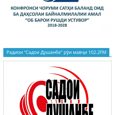
Радиои “Садои Душанбе” рӯи мавҷи 102.2FM