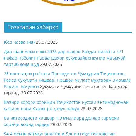
Тозатарин хабарҳо
(без названия)
29.07.2026
Дар шаш моҳи соли 2026 дар шаҳри Ваҳдат нисбати 271
нафар ноболиғ парвандаҳои ҳуқуқвайронкунии маъмурӣ
тартиб дода шуд
29.07.2026
28 июл таҳти раёсати Президенти Ҷумҳурии Тоҷикистон,
Раиси Ҳукумати кишвар, Пешвои миллат муҳтарам Эмомалӣ
Раҳмон
маҷлиси
Ҳукумати Ҷумҳурии Тоҷикистон баргузор
гардид.
28.07.2026
Вазири корҳои хориҷии Тоҷикистон нусхаи эътимодномаи
сафири нави Кувайтро қабул намуд
28.07.2026
Ба иқтисодиёти кишвар 1,9 миллиард доллар сармояи
хориҷӣ ворид гардид
28.07.2026
94,4 фоизи хатмкунандагони Донишгоҳи технологии