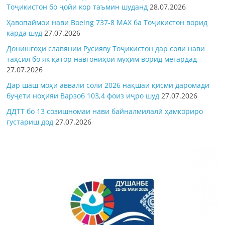
Тоҷикистон бо ҷойи кор таъмин шуданд
28.07.2026
Ҳавопаймои нави Boeing 737-8 MAX ба Тоҷикистон ворид
карда шуд
27.07.2026
Донишгоҳи славянии Русияву Тоҷикистон дар соли нави
таҳсил бо як қатор навгониҳои муҳим ворид мегардад
27.07.2026
Дар шаш моҳи аввали соли 2026 нақшаи қисми даромади
буҷети ноҳияи Варзоб 103,4 фоиз иҷро шуд
27.07.2026
ДДТТ бо 13 созишномаи нави байналмилалӣ ҳамкориро
густариш дод
27.07.2026