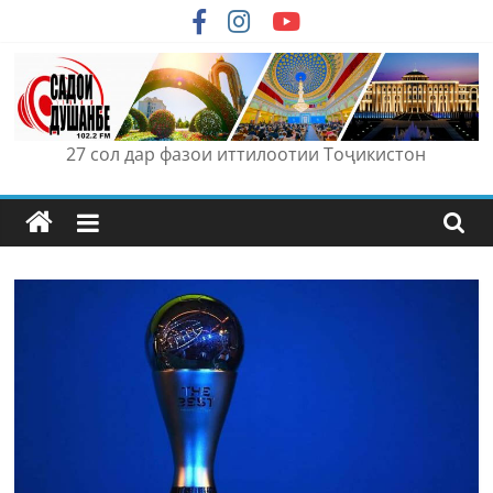
Skip
to
content
27 сол дар фазои иттилоотии Тоҷикистон