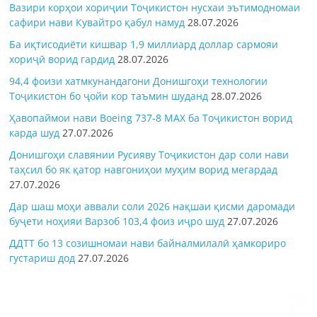
Вазири корҳои хориҷии Тоҷикистон нусхаи эътимодномаи
сафири нави Кувайтро қабул намуд
28.07.2026
Ба иқтисодиёти кишвар 1,9 миллиард доллар сармояи
хориҷӣ ворид гардид
28.07.2026
94,4 фоизи хатмкунандагони Донишгоҳи технологии
Тоҷикистон бо ҷойи кор таъмин шуданд
28.07.2026
Ҳавопаймои нави Boeing 737-8 MAX ба Тоҷикистон ворид
карда шуд
27.07.2026
Донишгоҳи славянии Русияву Тоҷикистон дар соли нави
таҳсил бо як қатор навгониҳои муҳим ворид мегардад
27.07.2026
Дар шаш моҳи аввали соли 2026 нақшаи қисми даромади
буҷети ноҳияи Варзоб 103,4 фоиз иҷро шуд
27.07.2026
ДДТТ бо 13 созишномаи нави байналмилалӣ ҳамкориро
густариш дод
27.07.2026