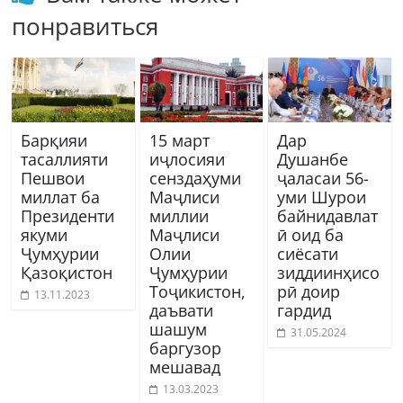
понравиться
Барқияи
15 март
Дар
тасаллияти
иҷлосияи
Душанбе
Пешвои
сенздаҳуми
ҷаласаи 56-
миллат ба
Маҷлиси
уми Шурои
Президенти
миллии
байнидавлат
якуми
Маҷлиси
ӣ оид ба
Ҷумҳурии
Олии
сиёсати
Қазоқистон
Ҷумҳурии
зиддиинҳисо
Тоҷикистон,
рӣ доир
13.11.2023
даъвати
гардид
шашум
31.05.2024
баргузор
мешавад
13.03.2023