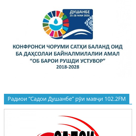
Радиои “Садои Душанбе” рӯи мавҷи 102.2FM