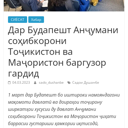
СИЁСАТ
Хабар
Дар Будапешт Анҷумани
соҳибкорони
Тоҷикистон ва
Маҷористон баргузор
гардид
04.03.2023
sado_dushanbe
Садои Душанбе
1 март дар Будапешт бо иштироки намояндагони
мақомоти давлатӣ ва доираҳои тоҷирону
ширкатҳои хусусии ду давлат Анҷумани
соҳибкорони Тоҷикистон ва Маҷористон ҷиҳати
баррасии густариши ҳамкории иқтисодӣ,