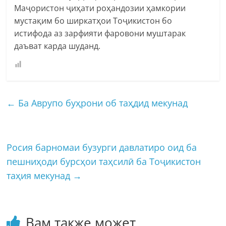
Маҷористон ҷиҳати роҳандозии ҳамкории
мустақим бо ширкатҳои Тоҷикистон бо
истифода аз зарфияти фаровони муштарак
даъват карда шуданд.
←
Ба Аврупо буҳрони об таҳдид мекунад
Росия барномаи бузурги давлатиро оид ба
пешниҳоди бурсҳои таҳсилӣ ба Тоҷикистон
таҳия мекунад
→
Вам также может