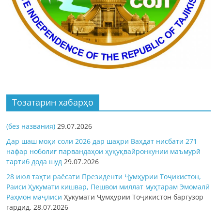
Тозатарин хабарҳо
(без названия)
29.07.2026
Дар шаш моҳи соли 2026 дар шаҳри Ваҳдат нисбати 271
нафар ноболиғ парвандаҳои ҳуқуқвайронкунии маъмурӣ
тартиб дода шуд
29.07.2026
28 июл таҳти раёсати Президенти Ҷумҳурии Тоҷикистон,
Раиси Ҳукумати кишвар, Пешвои миллат муҳтарам Эмомалӣ
Раҳмон
маҷлиси
Ҳукумати Ҷумҳурии Тоҷикистон баргузор
гардид.
28.07.2026