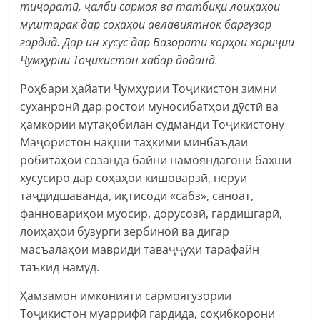
тиҷоратӣ, ҷалби сармоя ва татбиқи лоиҳаҳои
муштарак дар соҳаҳои авлавиятнок баргузор
гардид. Дар ин хусус дар Вазорати корҳои хориҷии
Ҷумҳурии Тоҷикистон хабар доданд.
Роҳбари ҳайати Ҷумҳурии Тоҷикистон зимни
суханронӣ дар ростои муносибатҳои дӯстӣ ва
ҳамкории мутақобилан судманди Тоҷикистону
Маҷористон нақши таҳкими минбаъдаи
робитаҳои созанда байни намояндагони бахши
хусусиро дар соҳаҳои кишоварзӣ, неруи
таҷдидшаванда, иқтисоди «сабз», саноат,
фанновариҳои муосир, дорусозӣ, гардишгарӣ,
лоиҳаҳои бузурги зербиноӣ ва дигар
масъалаҳои мавриди таваҷҷуҳи тарафайн
таъкид намуд.
Ҳамзамон имконияти сармоягузории
Тоҷикистон муаррифӣ гардида, соҳибкорони