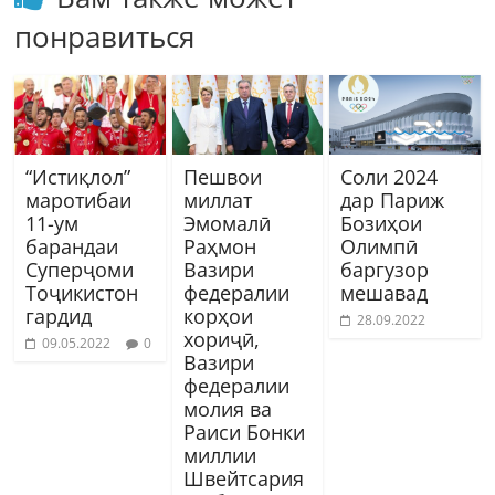
понравиться
“Истиқлол”
Пешвои
Соли 2024
маротибаи
миллат
дар Париж
11-ум
Эмомалӣ
Бозиҳои
барандаи
Раҳмон
Олимпӣ
Суперҷоми
Вазири
баргузор
Тоҷикистон
федералии
мешавад
гардид
корҳои
28.09.2022
хориҷӣ,
09.05.2022
0
Вазири
федералии
молия ва
Раиси Бонки
миллии
Швейтсария