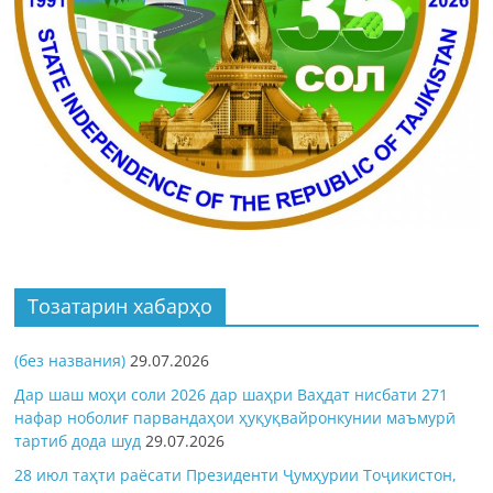
Тозатарин хабарҳо
(без названия)
29.07.2026
Дар шаш моҳи соли 2026 дар шаҳри Ваҳдат нисбати 271
нафар ноболиғ парвандаҳои ҳуқуқвайронкунии маъмурӣ
тартиб дода шуд
29.07.2026
28 июл таҳти раёсати Президенти Ҷумҳурии Тоҷикистон,