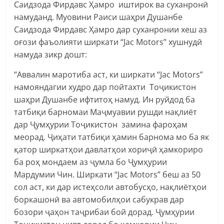
Саидзода Фирдавс Ҳамро иштирок ва суханронӣ
намуданд. Муовини Раиси шаҳри Душанбе
Саидзода Фирдавс Ҳамро дар суханронии хеш аз
оғози фаъолияти ширкати “Jac Motors” хушнудӣ
намуда зикр дошт:
“Аввалин маротиба аст, ки ширкати “Jac Motors”
намояндагии худро дар пойтахти Тоҷикистон
шаҳри Душанбе ифтитоҳ намуд. Ин руйдод ба
татбиқи барномаи Маҷмуавии рушди нақлиёт
дар Ҷумҳурии Тоҷикистон замина фароҳам
меорад. Ҷиҳати татбиқи ҳамин барнома мо ба як
қатор ширкатҳои давлатҳои хориҷӣ ҳамкориро
ба роҳ мондаем аз ҷумла бо Ҷумҳурии
Мардумии Чин. Ширкати “Jac Motors” беш аз 50
сол аст, ки дар истеҳсоли автобусҳо, нақлиётҳои
боркашонӣ ва автомобилҳои сабукрав дар
бозори ҷаҳон таҷрибаи бой дорад. Ҷумҳурии