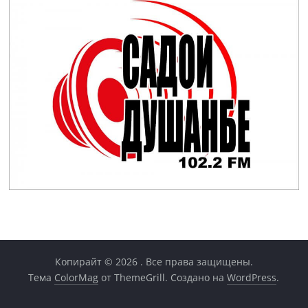
Копирайт © 2026
. Все права защищены.
Тема
ColorMag
от ThemeGrill. Создано на
WordPress
.