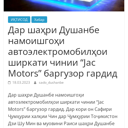
ИҚТИСОД
Хабар
Дар шаҳри Душанбе
намоишгоҳи
автоэлектромобилҳои
ширкати чинии “Jac
Motors” баргузор гардид
18.03.2023
sado_dushanbe
Дар шаҳри Душанбе намоишгоҳи
автоэлектромобилҳои ширкати чинии “Jac
Motors” баргузор гардид. Дар кори он Сафири
Ҷумҳурии халқии Чин дар Ҷумҳурии Тоҷикистон
Дзи Шу Мин ва муовини Раиси шаҳри Душанбе