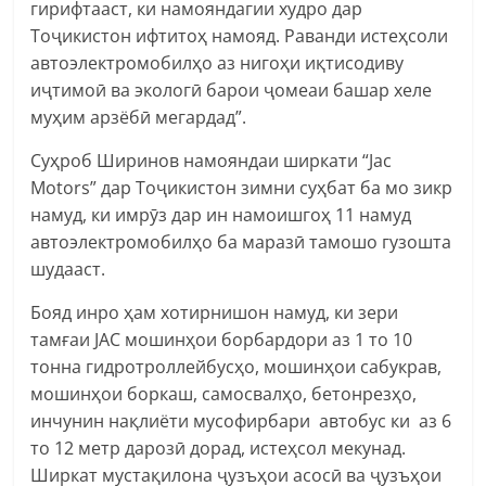
гирифтааст, ки намояндагии худро дар
Тоҷикистон ифтитоҳ намояд. Раванди истеҳсоли
автоэлектромобилҳо аз нигоҳи иқтисодиву
иҷтимоӣ ва экологӣ барои ҷомеаи башар хеле
муҳим арзёбӣ мегардад”.
Суҳроб Ширинов намояндаи ширкати “Jac
Motors” дар Тоҷикистон зимни суҳбат ба мо зикр
намуд, ки имрӯз дар ин намоишгоҳ 11 намуд
автоэлектромобилҳо ба маразӣ тамошо гузошта
шудааст.
Бояд инро ҳам хотирнишон намуд, ки зери
тамғаи JAC мошинҳои борбардори аз 1 то 10
тонна гидротроллейбусҳо, мошинҳои сабукрав,
мошинҳои боркаш, самосвалҳо, бетонрезҳо,
инчунин нақлиёти мусофирбари автобус ки аз 6
то 12 метр дарозӣ дорад, истеҳсол мекунад.
Ширкат мустақилона ҷузъҳои асосӣ ва ҷузъҳои