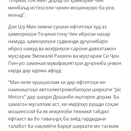
Тоҷикистон ният дорад бо ҳамкории Чин
минбаъд истеҳсоли чунин мошинҳоро ба роҳ
монад”.
Дзи Шу Мин зимни сухани ифтитоҳи худ аз
ҳамкориҳои Тоҷикистону Чин ибрози назар
намуда, ҳамкориҳои судманди дуҷонибаро
иброз намуд ва вохӯриҳои сарони давлатамон
муҳтарам Эмомалӣ Раҳмон ва муҳтарам Си Ҷин
Пин-ро заминаи мувафақиятҳои дуҷониба унвон
карда дар идома афзуд:
“Ман хеле хушҳшолам ки дар ифтитоҳи ин
намоишгоҳи автоэлектромобилҳои ширкати “Jac
Motors” дар шаҳри Душанбе иштирок дорам. Ба
ҳамагон мусаллам аст, ки имрӯзҳо рушди соҳаи
мошинсозӣ ба як инқилоби техникӣ табдил
ёфтааст ва бо таваҷҷуҳ ба зиёд гардидани
талабот ба нақлиёти барқӣ ширкати мо тасмим