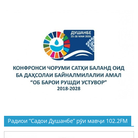
Радиои “Садои Душанбе” рӯи мавҷи 102.2FM