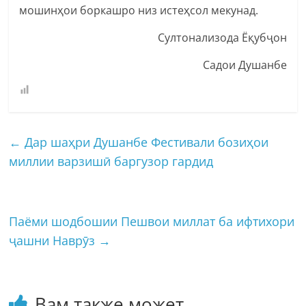
мошинҳои боркашро низ истеҳсол мекунад.
Султонализода Ёқубҷон
Садои Душанбе
←
Дар шаҳри Душанбе Фестивали бозиҳои
миллии варзишӣ баргузор гардид
Паёми шодбошии Пешвои миллат ба ифтихори
ҷашни Наврӯз
→
Вам также может