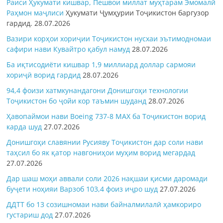
Раиси Ҳукумати кишвар, Пешвои миллат муҳтарам Эмомалӣ
Раҳмон
маҷлиси
Ҳукумати Ҷумҳурии Тоҷикистон баргузор
гардид.
28.07.2026
Вазири корҳои хориҷии Тоҷикистон нусхаи эътимодномаи
сафири нави Кувайтро қабул намуд
28.07.2026
Ба иқтисодиёти кишвар 1,9 миллиард доллар сармояи
хориҷӣ ворид гардид
28.07.2026
94,4 фоизи хатмкунандагони Донишгоҳи технологии
Тоҷикистон бо ҷойи кор таъмин шуданд
28.07.2026
Ҳавопаймои нави Boeing 737-8 MAX ба Тоҷикистон ворид
карда шуд
27.07.2026
Донишгоҳи славянии Русияву Тоҷикистон дар соли нави
таҳсил бо як қатор навгониҳои муҳим ворид мегардад
27.07.2026
Дар шаш моҳи аввали соли 2026 нақшаи қисми даромади
буҷети ноҳияи Варзоб 103,4 фоиз иҷро шуд
27.07.2026
ДДТТ бо 13 созишномаи нави байналмилалӣ ҳамкориро
густариш дод
27.07.2026