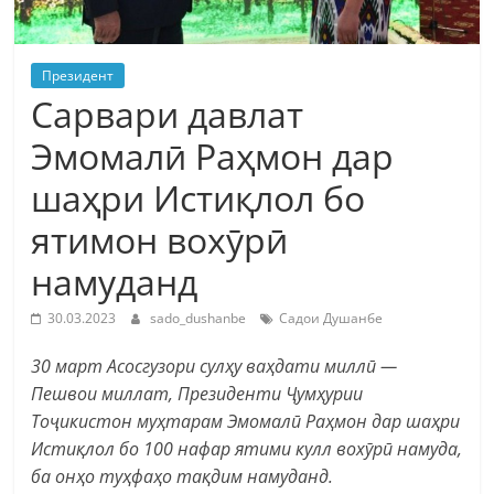
Президент
Сарвари давлат
Эмомалӣ Раҳмон дар
шаҳри Истиқлол бо
ятимон вохӯрӣ
намуданд
30.03.2023
sado_dushanbe
Садои Душанбе
30 март Асосгузори сулҳу ваҳдати миллӣ —
Пешвои миллат, Президенти Ҷумҳурии
Тоҷикистон муҳтарам Эмомалӣ Раҳмон дар шаҳри
Истиқлол бо 100 нафар ятими кулл вохӯрӣ намуда,
ба онҳо туҳфаҳо тақдим намуданд.