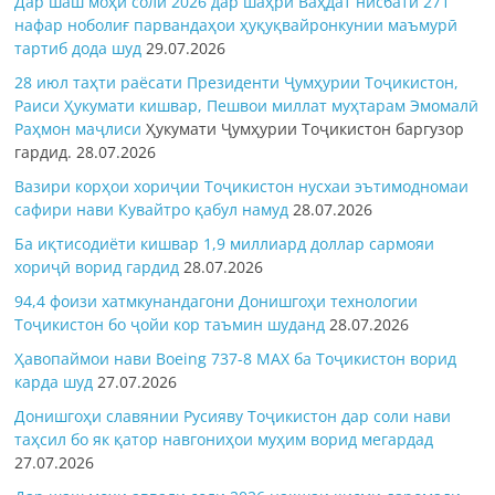
Дар шаш моҳи соли 2026 дар шаҳри Ваҳдат нисбати 271
нафар ноболиғ парвандаҳои ҳуқуқвайронкунии маъмурӣ
тартиб дода шуд
29.07.2026
28 июл таҳти раёсати Президенти Ҷумҳурии Тоҷикистон,
Раиси Ҳукумати кишвар, Пешвои миллат муҳтарам Эмомалӣ
Раҳмон
маҷлиси
Ҳукумати Ҷумҳурии Тоҷикистон баргузор
гардид.
28.07.2026
Вазири корҳои хориҷии Тоҷикистон нусхаи эътимодномаи
сафири нави Кувайтро қабул намуд
28.07.2026
Ба иқтисодиёти кишвар 1,9 миллиард доллар сармояи
хориҷӣ ворид гардид
28.07.2026
94,4 фоизи хатмкунандагони Донишгоҳи технологии
Тоҷикистон бо ҷойи кор таъмин шуданд
28.07.2026
Ҳавопаймои нави Boeing 737-8 MAX ба Тоҷикистон ворид
карда шуд
27.07.2026
Донишгоҳи славянии Русияву Тоҷикистон дар соли нави
таҳсил бо як қатор навгониҳои муҳим ворид мегардад
27.07.2026