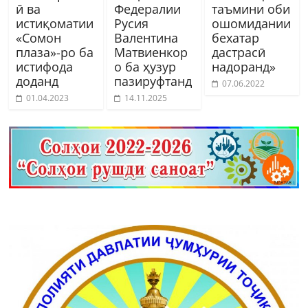
ӣ ва
Федералии
таъмини оби
истиқоматии
Русия
ошомидании
«Сомон
Валентина
бехатар
плаза»-ро ба
Матвиенкор
дастрасӣ
истифода
о ба ҳузур
надоранд»
доданд
пазируфтанд
07.06.2022
01.04.2023
14.11.2025