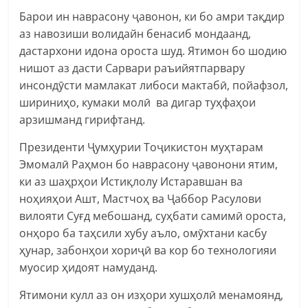
Барои ин наврасону ҷавонон, ки бо амри тақдир
аз навозиши волидайн бенасиб мондаанд,
дастархони идона ороста шуд. Ятимон бо шодию
нишот аз дасти Сарвари раъийятпарвару
инсондӯсти мамлакат либоси мактабӣ, пойафзол,
шириниҳо, кумаки молӣ ва дигар туҳфаҳои
арзишманд гирифтанд.
Президенти Ҷумҳурии Тоҷикистон муҳтарам
Эмомалӣ Раҳмон бо наврасону ҷавонони ятим,
ки аз шаҳрҳои Истиқлолу Истаравшан ва
ноҳияҳои Ашт, Мастчоҳ ва Ҷаббор Расулови
вилояти Суғд мебошанд, суҳбати самимӣ ороста,
онҳоро ба таҳсили хубу аъло, омӯхтани касбу
ҳунар, забонҳои хориҷӣ ва кор бо технологияи
муосир ҳидоят намуданд.
Ятимони кулл аз он изҳори хушҳолӣ менамоянд,