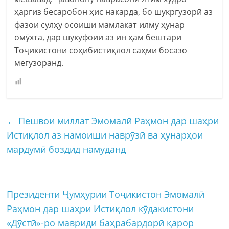
ҳаргиз бесаробон ҳис накарда, бо шукргузорӣ аз
фазои сулҳу осоиши мамлакат илму ҳунар
омӯхта, дар шукуфоии аз ин ҳам бештари
Тоҷикистони соҳибистиқлол саҳми босазо
мегузоранд.
←
Пешвои миллат Эмомалӣ Раҳмон дар шаҳри
Истиқлол аз намоиши наврӯзӣ ва ҳунарҳои
мардумӣ боздид намуданд
Президенти Ҷумҳурии Тоҷикистон Эмомалӣ
Раҳмон дар шаҳри Истиқлол кӯдакистони
«Дӯстӣ»-ро мавриди баҳрабардорӣ қарор