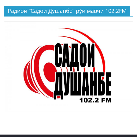
Радиои “Садои Душанбе” рӯи мавҷи 102.2FM