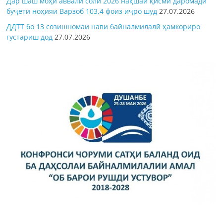
Дар шаш моҳи аввали соли 2026 нақшаи қисми даромади
буҷети ноҳияи Варзоб 103,4 фоиз иҷро шуд
27.07.2026
ДДТТ бо 13 созишномаи нави байналмилалӣ ҳамкориро
густариш дод
27.07.2026