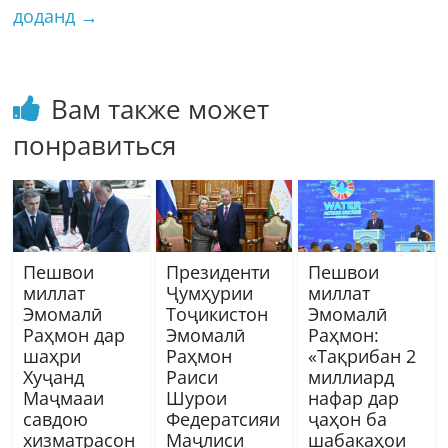
доданд
→
Вам также может
понравиться
Пешвои
Президенти
Пешвои
миллат
Ҷумҳурии
миллат
Эмомалӣ
Тоҷикистон
Эмомалӣ
Раҳмон дар
Эмомалӣ
Раҳмон:
шаҳри
Раҳмон
«Тақрибан 2
Хуҷанд
Раиси
миллиард
Маҷмааи
Шурои
нафар дар
савдою
Федератсияи
ҷаҳон ба
хизматрасон
Маҷлиси
шабакаҳои