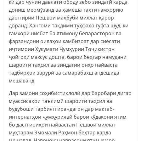
ки дар чунин давлати ободу зебо зиндагӣ карда,
дониш меомӯзанд ва ҳамеша таҳти ғамхорию
дастгирии Пешвои маҳбуби миллат қарор
доранд. Ҳангоми тақдими туҳфаҳо гуфта шуд, ки
ғамхорӣ нисбат ба ятимону бепарасторон ва
фарзандони оилаҳои камбизоат дар сиёсати
иҷтимоии Ҳукумати Ҷумҳурии Тоҷикистон
ҷойгоҳи махсус дошта, барои беҳтар намудани
шароити таҳсил ва зиндагии онҳо пайваста
тадбирҳои зарурӣ ва самарабахш андешида
мешаванд.
Дар замони соҳибистиқлолӣ дар баробари дигар
муассисаҳои таълимӣ шароити таҳсил ва
будубоши тарбиятгирандагон дар мактаб-
интернатҳои ҷумҳуриявӣ барои кӯдакони ятим
бо дастгириҳои пайвастаи Пешвои миллат
муҳтарам Эмомалӣ Раҳмон беҳтар карда
мешавад. Ҷавонону наврасони ятим худро