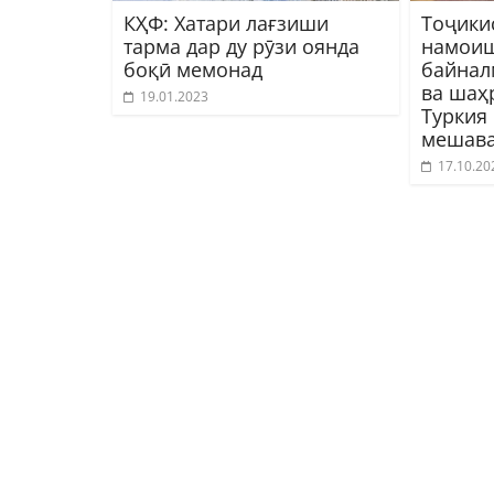
КҲФ: Хатари лағзиши
Тоҷики
тарма дар ду рӯзи оянда
намои
боқӣ мемонад
байнал
ва шаҳ
19.01.2023
Туркия
мешав
17.10.20