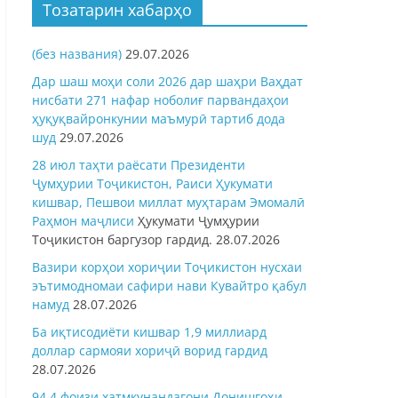
Тозатарин хабарҳо
(без названия)
29.07.2026
Дар шаш моҳи соли 2026 дар шаҳри Ваҳдат
нисбати 271 нафар ноболиғ парвандаҳои
ҳуқуқвайронкунии маъмурӣ тартиб дода
шуд
29.07.2026
28 июл таҳти раёсати Президенти
Ҷумҳурии Тоҷикистон, Раиси Ҳукумати
кишвар, Пешвои миллат муҳтарам Эмомалӣ
Раҳмон
маҷлиси
Ҳукумати Ҷумҳурии
Тоҷикистон баргузор гардид.
28.07.2026
Вазири корҳои хориҷии Тоҷикистон нусхаи
эътимодномаи сафири нави Кувайтро қабул
намуд
28.07.2026
Ба иқтисодиёти кишвар 1,9 миллиард
доллар сармояи хориҷӣ ворид гардид
28.07.2026
94,4 фоизи хатмкунандагони Донишгоҳи