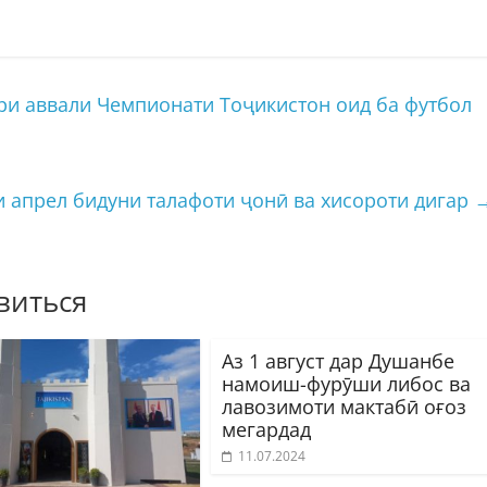
ври аввали Чемпионати Тоҷикистон оид ба футбол
и апрел бидуни талафоти ҷонӣ ва хисороти дигар
виться
Аз 1 август дар Душанбе
намоиш-фурӯши либос ва
лавозимоти мактабӣ оғоз
мегардад
11.07.2024