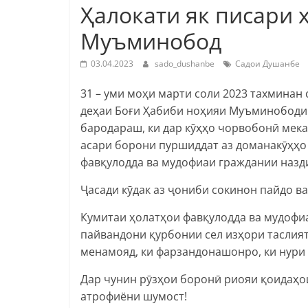
Ҳалокати як писари 
Муъминобод
03.04.2023
sado_dushanbe
Садои Душанбе
31 – уми моҳи марти соли 2023 тахминан 
деҳаи Боғи Ҳабиби ноҳияи Муъминободи 
бародараш, ки дар кӯҳҳо чорвобонӣ мекар
асари борони пуршиддат аз доманакӯҳҳо 
фавқулодда ва мудофиаи граждании назд
Ҷасади кӯдак аз ҷониби сокинон пайдо в
Кумитаи ҳолатҳои фавқулодда ва мудофи
пайвандони қурбонии сел изҳори таслия
менамояд, ки фарзандонашонро, ки нури 
Дар чунин рӯзҳои боронӣ риояи қоидаҳо
атрофиёни шумост!