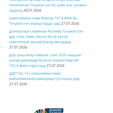
технологии Тоҷикистон бо ҷойи кор таъмин
шуданд
28.07.2026
Ҳавопаймои нави Boeing 737-8 MAX ба
Тоҷикистон ворид карда шуд
27.07.2026
Донишгоҳи славянии Русияву Тоҷикистон
дар соли нави таҳсил бо як қатор
навгониҳои муҳим ворид мегардад
→
27.07.2026
Дар шаш моҳи аввали соли 2026 нақшаи
қисми даромади буҷети ноҳияи Варзоб
103,4 фоиз иҷро шуд
27.07.2026
ДДТТ бо 13 созишномаи нави
байналмилалӣ ҳамкориро густариш дод
27.07.2026