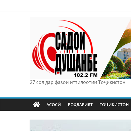
Skip
to
content
27 сол дар фазои иттилоотии Тоҷикистон
АСОСӢ
РОҲБАРИЯТ
ТОҶИКИСТОН