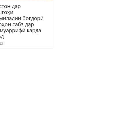
стон дар
шгоҳи
милалии боғдорӣ
рҳои сабз дар
 муаррифӣ карда
ад
23