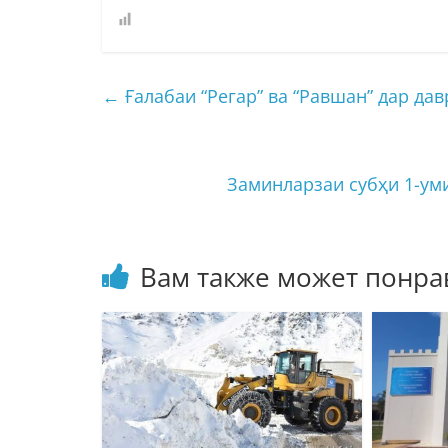
←
Ғалабаи “Регар” ва “Равшан” дар да
Заминларзаи субҳи 1-ум
Вам также может понра