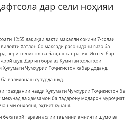
ҳафтсола дар сели ноҳияи
соати 12:55 дақиқаи вақти маҳаллӣ сокини 7-солаи
вилояти Хатлон бо мақсади расонидани ғизо ба
д, зери сел монж ва ба ҳалокат расид. Ин сел бар
ҷорӣ шуд. Дар ин бора аз Кумитаи ҳолатҳои
и Ҳукумати Ҷумҳурии Тоҷикистон хабар доданд.
а ба волидонаш супурда шуд.
аи граждании назди Ҳукумати Ҷумҳурии Тоҷикистон ба
т мекунад ва ҳамзамон ба падарону модарон муроҷиат
чашми онҳоянд, эҳтиёт кунанд.
и бехатарӣ гарави аслии таъмини амнияти шумо ва