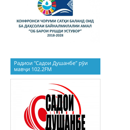
Радиои “Садои Душанбе” рӯи
мавҷи 102.2FM