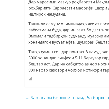
Дар маросими мазкур роҳбарияти Мақом
роҳбарияти Сарраёсати маорифи шаҳри 
иштирок намуданд.
Ташкили озмуну олимпиадаҳо яке аз вос
лаёқатманд буда, дар ин самт бо дастги
Эмомалӣ тадбирҳои судманду муассир ам
хонандагон вусъат ёфта, шумораи бештар
Танҳо ҳамин сол дар пойтахт 8 намуд оли
5000 хонандаи синфҳои 5-11 баргузор га
бештар аст. Дар ин сабқатҳо аз чор ноҳи
980 нафар сазовори ҷойҳои ифтихорӣ гар
←
Бар асари бориши шадид ба бархе а