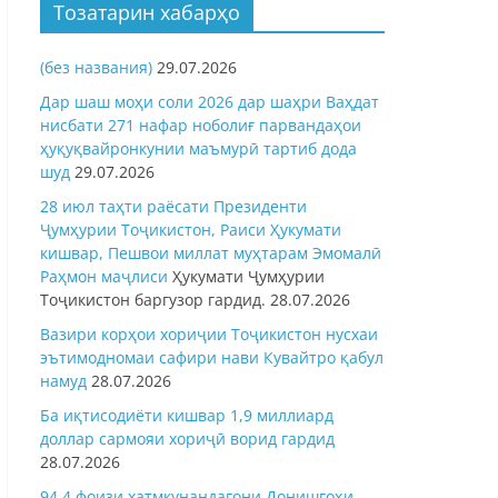
Тозатарин хабарҳо
(без названия)
29.07.2026
Дар шаш моҳи соли 2026 дар шаҳри Ваҳдат
нисбати 271 нафар ноболиғ парвандаҳои
ҳуқуқвайронкунии маъмурӣ тартиб дода
шуд
29.07.2026
28 июл таҳти раёсати Президенти
Ҷумҳурии Тоҷикистон, Раиси Ҳукумати
кишвар, Пешвои миллат муҳтарам Эмомалӣ
Раҳмон
маҷлиси
Ҳукумати Ҷумҳурии
Тоҷикистон баргузор гардид.
28.07.2026
Вазири корҳои хориҷии Тоҷикистон нусхаи
эътимодномаи сафири нави Кувайтро қабул
намуд
28.07.2026
Ба иқтисодиёти кишвар 1,9 миллиард
доллар сармояи хориҷӣ ворид гардид
28.07.2026
94,4 фоизи хатмкунандагони Донишгоҳи