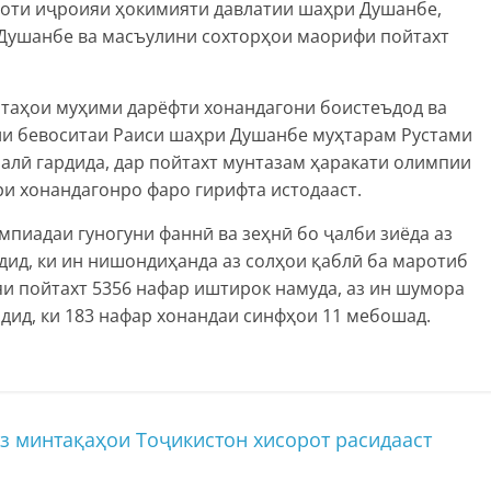
оти иҷроияи ҳокимияти давлатии шаҳри Душанбе,
Душанбе ва масъулини сохторҳои маорифи пойтахт
итаҳои муҳими дарёфти хонандагони боистеъдод ва
рии бевоситаи Раиси шаҳри Душанбе муҳтарам Рустами
алӣ гардида, дар пойтахт мунтазам ҳаракати олимпии
и хонандагонро фаро гирифта истодааст.
мпиадаи гуногуни фаннӣ ва зеҳнӣ бо ҷалби зиёда аз
рдид, ки ин нишондиҳанда аз солҳои қаблӣ ба маротиб
яи пойтахт 5356 нафар иштирок намуда, аз ин шумора
дид, ки 183 нафар хонандаи синфҳои 11 мебошад.
з минтақаҳои Тоҷикистон хисорот расидааст