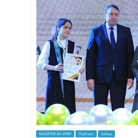
МАОРИФ ВА ИЛМ
Пойтахт
Хабар