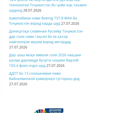
технологии Тоҷикистон бо ҷойи кор таъмин
шуданд
28.07.2026
Ҳавопаймои нави Boeing 737-8 MAX ба
Тоҷикистон ворид карда шуд
27.07.2026
Донишгоҳи славянии Русияву Тоҷикистон
дар соли нави таҳсил бо як қатор
навгониҳои муҳим ворид мегардад
27.07.2026
Дар шаш моҳи аввали соли 2026 нақшаи
қисми даромади буҷети ноҳияи Варзоб
103,4 фоиз иҷро шуд
27.07.2026
ДДТТ бо 13 созишномаи нави
байналмилалӣ ҳамкориро густариш дод
27.07.2026