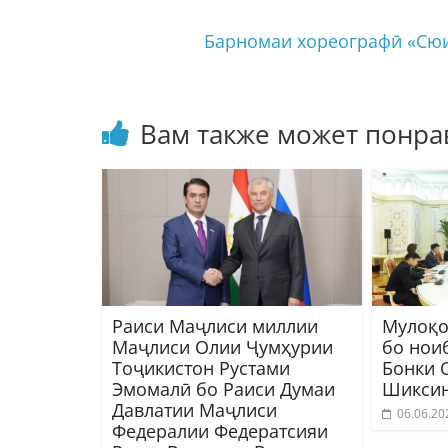
Барномаи хореографӣ «Сюи
Вам также может понра
Раиси Маҷлиси миллии
Мулоқо
Маҷлиси Олии Ҷумҳурии
бо нои
Тоҷикистон Рустами
Бонки 
Эмомалӣ бо Раиси Думаи
Шиксин
Давлатии Маҷлиси
06.06.20
Федералии Федератсияи