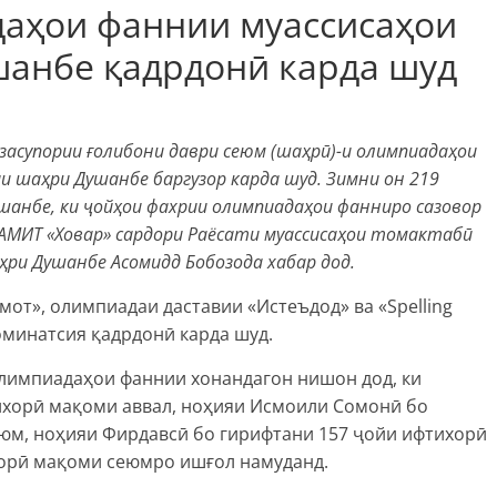
даҳои фаннии муассисаҳои
анбе қадрдонӣ карда шуд
асупории ғолибони даври сеюм (шаҳрӣ)-и олимпиадаҳои
 шаҳри Душанбе баргузор карда шуд. Зимни он 219
шанбе, ки ҷойҳои фахрии олимпиадаҳои фанниро сазовор
а АМИТ «Ховар» сардори Раёсати муассисаҳои томактабӣ
ри Душанбе Асомидд Бобозода хабар дод.
от», олимпиадаи даставии «Истеъдод» ва «Spelling
оминатсия қадрдонӣ карда шуд.
лимпиадаҳои фаннии хонандагон нишон дод, ки
ихорӣ мақоми аввал, ноҳияи Исмоили Сомонӣ бо
юм, ноҳияи Фирдавсӣ бо гирифтани 157 ҷойи ифтихорӣ
хорӣ мақоми сеюмро ишғол намуданд.