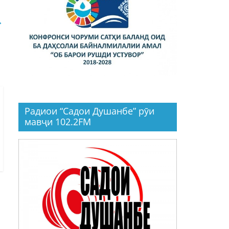
→
Радиои “Садои Душанбе” рӯи
мавҷи 102.2FM