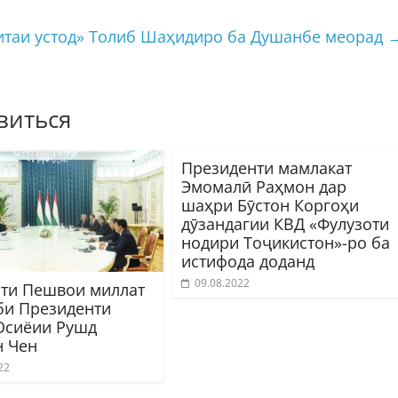
таи устод» Толиб Шаҳидиро ба Душанбе меорад
виться
Президенти мамлакат
Эмомалӣ Раҳмон дар
шаҳри Бӯстон Коргоҳи
дӯзандагии КВД «Фулузоти
нодири Тоҷикистон»-ро ба
истифода доданд
09.08.2022
ти Пешвои миллат
би Президенти
Осиёии Рушд
 Чен
22