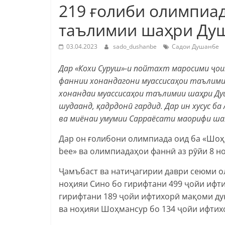
219 ғолиби олимпиа
таълимии шаҳри Душ
03.04.2023
sado_dushanbe
Садои Душанбе
Дар
«
Кохи Суруш
»-и пойтахт
маросими ҷоиз
фаннии хонандагони муассисаҳои таълимии
хонандаи муассисаҳои таълимии шаҳри Ду
шудаанд, қадрдонӣ гардид. Дар ин хусус б
ва миёнаи умумии Сарраёсати маорифи шаҳ
Дар он ғолибони олимпиада оид ба «Шоҳм
bee» ва олимпиадаҳои фаннӣ аз рӯйи 8 н
Ҷамъбаст ва натиҷагирии даври сеюми о
ноҳияи Сино бо гирифтани 499 ҷойи ифт
гирифтани 189 ҷойи ифтихорӣ мақоми ду
ва ноҳияи Шоҳмансур бо 134 ҷойи ифти