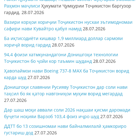
Раҳмон
маҷлиси
Ҳукумати Ҷумҳурии Тоҷикистон баргузор
гардид.
28.07.2026
Вазири корҳои хориҷии Тоҷикистон нусхаи эътимодномаи
сафири нави Кувайтро қабул намуд
28.07.2026
Ба иқтисодиёти кишвар 1,9 миллиард доллар сармояи
хориҷӣ ворид гардид
28.07.2026
94,4 фоизи хатмкунандагони Донишгоҳи технологии
Тоҷикистон бо ҷойи кор таъмин шуданд
28.07.2026
Ҳавопаймои нави Boeing 737-8 MAX ба Тоҷикистон ворид
карда шуд
27.07.2026
Донишгоҳи славянии Русияву Тоҷикистон дар соли нави
таҳсил бо як қатор навгониҳои муҳим ворид мегардад
27.07.2026
Дар шаш моҳи аввали соли 2026 нақшаи қисми даромади
буҷети ноҳияи Варзоб 103,4 фоиз иҷро шуд
27.07.2026
ДДТТ бо 13 созишномаи нави байналмилалӣ ҳамкориро
густариш дод
27.07.2026