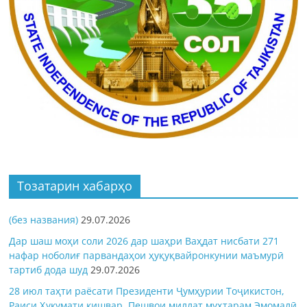
Тозатарин хабарҳо
(без названия)
29.07.2026
Дар шаш моҳи соли 2026 дар шаҳри Ваҳдат нисбати 271
нафар ноболиғ парвандаҳои ҳуқуқвайронкунии маъмурӣ
тартиб дода шуд
29.07.2026
28 июл таҳти раёсати Президенти Ҷумҳурии Тоҷикистон,
Раиси Ҳукумати кишвар, Пешвои миллат муҳтарам Эмомалӣ