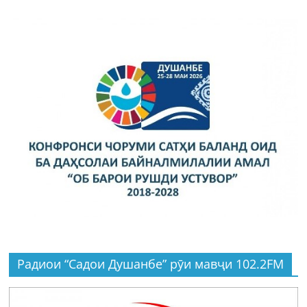
Радиои “Садои Душанбе” рӯи мавҷи 102.2FM