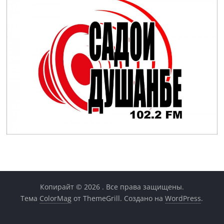
Копирайт © 2026
. Все права защищены.
Тема
ColorMag
от ThemeGrill. Создано на
WordPress
.