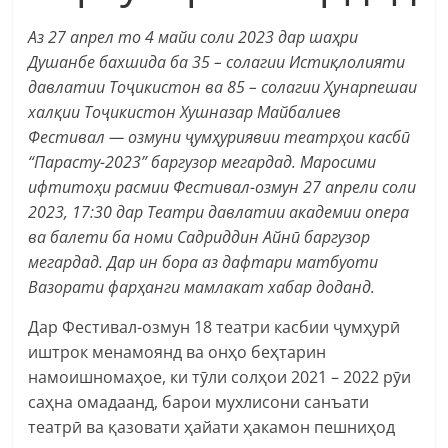
Аз 27 апрел то 4 майи соли 2023 дар шаҳри
Душанбе бахшида ба 35 – солагии Истиқлолияти
давлатии Тоҷикистон ва 85 – солагии Ҳунарпешаи
халқии Тоҷикистон Хушназар Майбалиев
Фестивал — озмуни ҷумҳуриявии театрҳои касбӣ
“Парасту-2023” баргузор мегардад. Маросими
ифтитоҳи расмии Фестивал-озмун 27 апрели соли
2023, 17:30 дар Театри давлатии академии опера
ва балети ба номи Садриддин Айнӣ баргузор
мегардад. Дар ин бора аз дафтари матбуоти
Вазорати фарҳанги мамлакат хабар доданд.
Дар Фестивал-озмун 18 театри касбии ҷумҳурӣ
иштрок менамоянд ва онҳо беҳтарин
намоишномаҳое, ки тӯли солҳои 2021 – 2022 рӯи
саҳна омадаанд, барои мухлисони санъати
театрӣ ва қазовати ҳайати ҳакамон пешниҳод