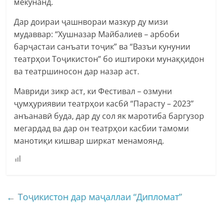
мекунанд.
Дар доираи ҷашнвораи мазкур ду мизи
мудаввар: “Хушназар Майбалиев – арбоби
барҷастаи санъати тоҷик” ва “Вазъи кунунии
театрҳои Тоҷикистон” бо иштироки мунаққидон
ва театршиносон дар назар аст.
Мавриди зикр аст, ки Фестивал – озмуни
ҷумҳуриявии театрҳои касбӣ “Парасту – 2023”
анъанавӣ буда, дар ду сол як маротиба баргузор
мегардад ва дар он театрҳои касбии тамоми
манотиқи кишвар ширкат менамоянд.
←
Тоҷикистон дар маҷаллаи “Дипломат”