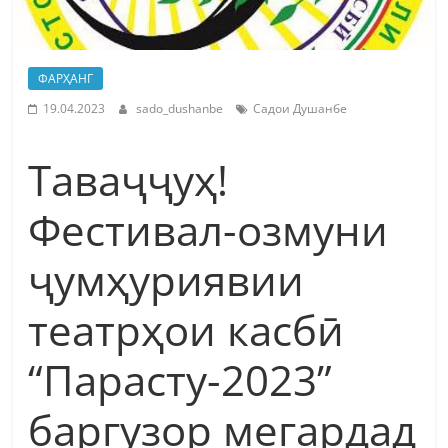
ФАРҲАНГ
19.04.2023
sado_dushanbe
Садои Душанбе
Таваҷҷуҳ!
Фестивал-озмуни
ҷумҳуриявии
театрҳои касбӣ
“Парасту-2023”
баргузор мегардад