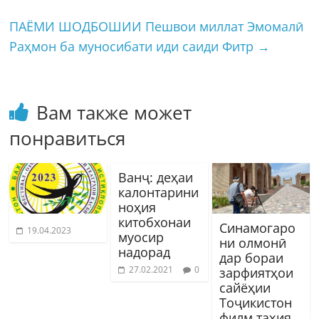
ПАЁМИ ШОДБОШИИ Пешвои миллат Эмомалӣ
Раҳмон ба муносибати иди саиди Фитр
→
Вам также может
понравиться
Ванҷ: деҳаи
калонтарини
ноҳия
китобхонаи
Синамогаро
19.04.2023
муосир
ни олмонӣ
надорад
дар бораи
27.02.2021
0
зарфиятҳои
сайёҳии
Тоҷикистон
филм таҳия