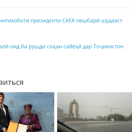
интихоботи президенти CAFA пешбарӣ шудааст
лӣ оид ба рушди соҳаи сайёҳӣ дар Тоҷикистон
виться