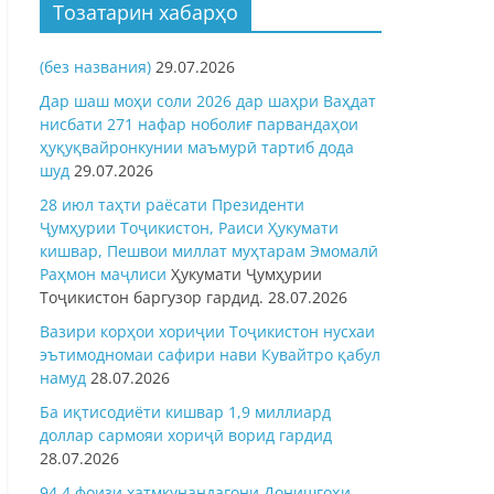
Тозатарин хабарҳо
(без названия)
29.07.2026
Дар шаш моҳи соли 2026 дар шаҳри Ваҳдат
нисбати 271 нафар ноболиғ парвандаҳои
ҳуқуқвайронкунии маъмурӣ тартиб дода
шуд
29.07.2026
28 июл таҳти раёсати Президенти
Ҷумҳурии Тоҷикистон, Раиси Ҳукумати
кишвар, Пешвои миллат муҳтарам Эмомалӣ
Раҳмон
маҷлиси
Ҳукумати Ҷумҳурии
Тоҷикистон баргузор гардид.
28.07.2026
Вазири корҳои хориҷии Тоҷикистон нусхаи
эътимодномаи сафири нави Кувайтро қабул
намуд
28.07.2026
Ба иқтисодиёти кишвар 1,9 миллиард
доллар сармояи хориҷӣ ворид гардид
28.07.2026
94,4 фоизи хатмкунандагони Донишгоҳи