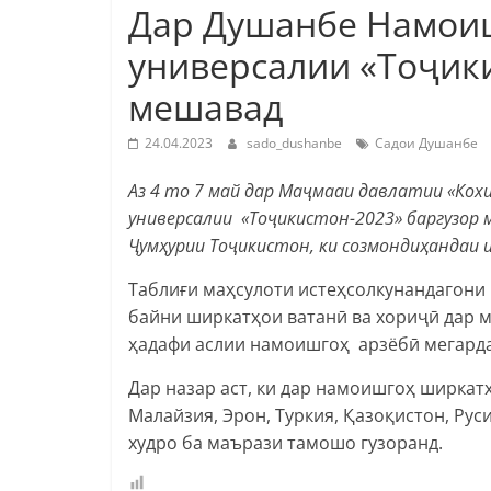
Дар Душанбе Намои
универсалии «Тоҷики
мешавад
24.04.2023
sado_dushanbe
Садои Душанбе
Аз 4 то 7 май дар Маҷмааи давлатии «Ко
универсалии «Тоҷикистон-2023» баргузор 
Ҷумҳурии Тоҷикистон, ки созмондиҳандаи 
Таблиғи маҳсулоти истеҳсолкунандагони 
байни ширкатҳои ватанӣ ва хориҷӣ дар
ҳадафи аслии намоишгоҳ арзёбӣ мегарда
Дар назар аст, ки дар намоишгоҳ ширкат
Малайзия, Эрон, Туркия, Қазоқистон, Рус
худро ба маърази тамошо гузоранд.