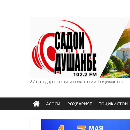
Skip
to
content
27 сол дар фазои иттилоотии Тоҷикистон
АСОСӢ
РОҲБАРИЯТ
ТОҶИКИСТОН