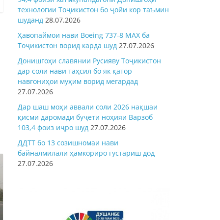
технологии Тоҷикистон бо ҷойи кор таъмин
шуданд
28.07.2026
Ҳавопаймои нави Boeing 737-8 MAX ба
Тоҷикистон ворид карда шуд
27.07.2026
Донишгоҳи славянии Русияву Тоҷикистон
дар соли нави таҳсил бо як қатор
навгониҳои муҳим ворид мегардад
27.07.2026
Дар шаш моҳи аввали соли 2026 нақшаи
қисми даромади буҷети ноҳияи Варзоб
103,4 фоиз иҷро шуд
27.07.2026
ДДТТ бо 13 созишномаи нави
байналмилалӣ ҳамкориро густариш дод
27.07.2026