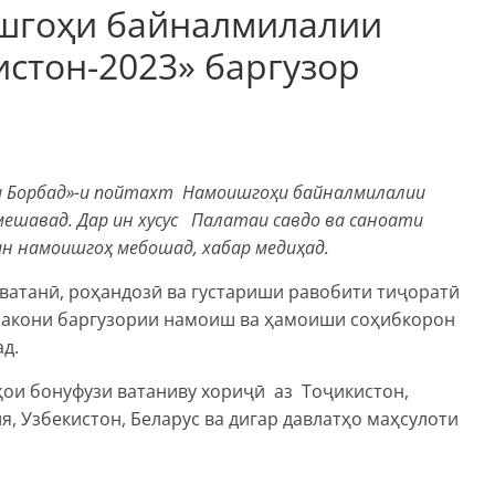
шгоҳи байналмилалии
стон-2023» баргузор
хи Борбад»-и пойтахт Намоишгоҳи байналмилалии
мешавад.
Дар ин хусус Палатаи савдо ва саноати
ин намоишгоҳ мебошад, хабар медиҳад.
ватанӣ, роҳандозӣ ва густариши равобити тиҷоратӣ
 макони баргузории намоиш ва ҳамоиши соҳибкорон
д.
ҳои бонуфузи ватаниву хориҷӣ аз Тоҷикистон,
ия, Узбекистон, Беларус ва дигар давлатҳо маҳсулоти