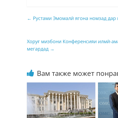
←
Рустами Эмомалӣ ягона номзад дар 
Хоруғ мизбони Конференсияи илмӣ-ама
мегардад
→
Вам также может понра