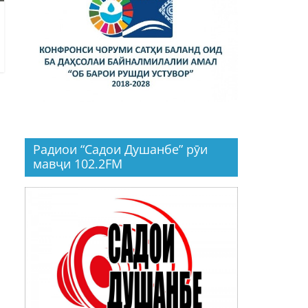
Радиои “Садои Душанбе” рӯи
мавҷи 102.2FM