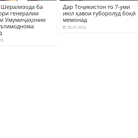
Шерализода ба
Дар Тоҷикистон то 7-уми
ори генералии
июл ҳавои ғуборолуд боқӣ
и Умумиҷаҳонии
мемонад
эътимоднома
05.07.2022
д
23