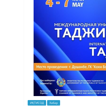
ИҚТИСОД
Хабар