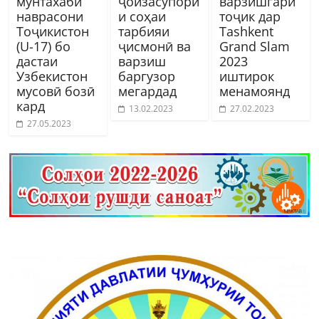
мунтахаби
ҷоизасупори
варзишгари
наврасони
и соҳаи
тоҷик дар
Тоҷикистон
тарбияи
Tashkent
(U-17) бо
ҷисмонӣ ва
Grand Slam
дастаи
варзиш
2023
Узбекистон
баргузор
иштирок
мусовӣ бозӣ
мегардад
менамоянд
кард
13.02.2023
27.02.2023
27.05.2023