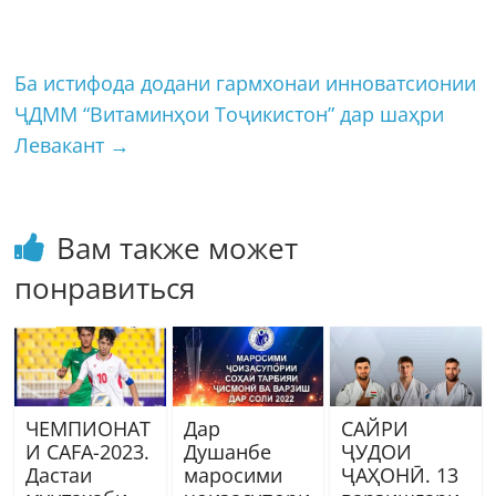
Ба истифода додани гармхонаи инноватсионии
ҶДММ “Витаминҳои Тоҷикистон” дар шаҳри
Левакант
→
Вам также может
понравиться
ЧЕМПИОНАТ
Дар
САЙРИ
И CAFA-2023.
Душанбе
ҶУДОИ
Дастаи
маросими
ҶАҲОНӢ. 13