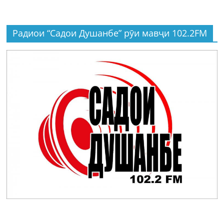
Радиои “Садои Душанбе” рӯи мавҷи 102.2FM