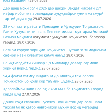
(без названия)
29.07.2026
Дар шаш моҳи соли 2026 дар шаҳри Ваҳдат нисбати 271
нафар ноболиғ парвандаҳои ҳуқуқвайронкунии маъмурӣ
тартиб дода шуд
29.07.2026
28 июл таҳти раёсати Президенти Ҷумҳурии Тоҷикистон,
Раиси Ҳукумати кишвар, Пешвои миллат муҳтарам Эмомалӣ
Раҳмон
маҷлиси
Ҳукумати Ҷумҳурии Тоҷикистон баргузор
гардид.
28.07.2026
Вазири корҳои хориҷии Тоҷикистон нусхаи эътимодномаи
сафири нави Кувайтро қабул намуд
28.07.2026
Ба иқтисодиёти кишвар 1,9 миллиард доллар сармояи
хориҷӣ ворид гардид
28.07.2026
94,4 фоизи хатмкунандагони Донишгоҳи технологии
Тоҷикистон бо ҷойи кор таъмин шуданд
28.07.2026
Ҳавопаймои нави Boeing 737-8 MAX ба Тоҷикистон ворид
карда шуд
27.07.2026
Донишгоҳи славянии Русияву Тоҷикистон дар соли нави
таҳсил бо як қатор навгониҳои муҳим ворид мегардад