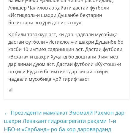
ва Манучеҳр Ҷалилов ба нишон расониданд.
Алишер Ҷалилов аз ҳайати дастаи футболи
«Истиқлол»-и шаҳри Душанбе беҳтарин
бозингари вохӯрӣ дониста шуд.
Қобили тазаккур аст, ки дар ҷадвали мусобиқа
дастаи футболи «Истиқлол»-и шаҳри Душанбе бо
касби 10 имтиёз садрнишин аст. Дастаи футболи
«Эсхата»-и шаҳри Хуҷанд бо доштани 9 имтиёз
дар зинаи дуюм аст. Дастаи футболи «Кӯктош»-и
ноҳияи Рӯдакӣ бе имтиёз дар зинаи охири
ҷадвали мусобиқа ҷой гирифтааст.
←
Президенти мамлакат Эмомалӣ Раҳмон дар
шаҳри Левакант гидроагрегати рақами 1-и
НБО-и «Сарбанд»-ро ба кор дароварданд