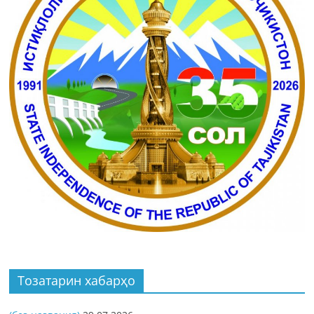
Тозатарин хабарҳо