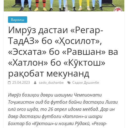
Варзиш
Имрӯз дастаи «Регар-
ТадАЗ» бо «Ҳосилот»,
«Эсхата» бо «Равшан» ва
«Хатлон» бо «Кӯктош»
рақобат мекунанд
25.04.2023
sado_dushanbe
Садои Душанбе
Имрӯз бозиҳои даври шашуми Чемпионати
Тоҷикистон оид ба футбол байни дастаҳои Лигаи
олӣ оғоз шуда, то 26 апрел идома меёбад. Дар ин
давр дастаҳои футболи «Хатлон»-и шаҳри
Бохтар бо «Кӯктош»-и ноҳияи Рӯдакӣ, «Регар-