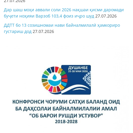
27.07.2026
Дар шаш моҳи аввали соли 2026 нақшаи қисми даромади
буҷети ноҳияи Варзоб 103,4 фоиз иҷро шуд
27.07.2026
ДДТТ бо 13 созишномаи нави байналмилалӣ ҳамкориро
густариш дод
27.07.2026