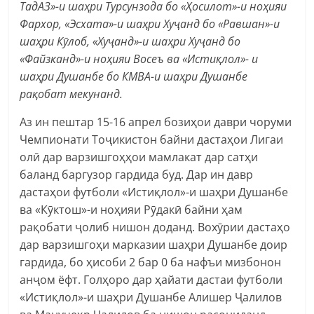
ТадАЗ»-и шаҳри Турсунзода бо «Ҳосилот»-и ноҳияи
Фархор, «Эсхата»-и шаҳри Хуҷанд бо «Равшан»-и
шаҳри Кӯлоб, «Хуҷанд»-и шаҳри Хуҷанд бо
«Файзканд»-и ноҳияи Восеъ ва «Истиқлол»- и
шаҳри Душанбе бо КМВА-и шаҳри Душанбе
рақобат мекунанд.
Аз ин пештар 15-16 апрел бозиҳои даври чоруми
Чемпионати Тоҷикистон байни дастаҳои Лигаи
олӣ дар варзишгоҳҳои мамлакат дар сатҳи
баланд баргузор гардида буд. Дар ин давр
дастаҳои футболи «Истиқлол»-и шаҳри Душанбе
ва «Кӯктош»-и ноҳияи Рӯдакӣ байни ҳам
рақобати ҷолиб нишон доданд. Вохӯрии дастаҳо
дар варзишгоҳи марказии шаҳри Душанбе доир
гардида, бо ҳисоби 2 бар 0 ба нафъи мизбонон
анҷом ёфт. Голҳоро дар ҳайати дастаи футболи
«Истиқлол»-и шаҳри Душанбе Алишер Ҷалилов