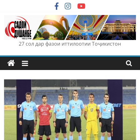
Skip
to
content
27 сол дар фазои иттилоотии Тоҷикистон