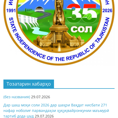
Тозатарин хабарҳо
(без названия)
29.07.2026
Дар шаш моҳи соли 2026 дар шаҳри Ваҳдат нисбати 271
нафар ноболиғ парвандаҳои ҳуқуқвайронкунии маъмурӣ
тартиб дода шуд
29.07.2026