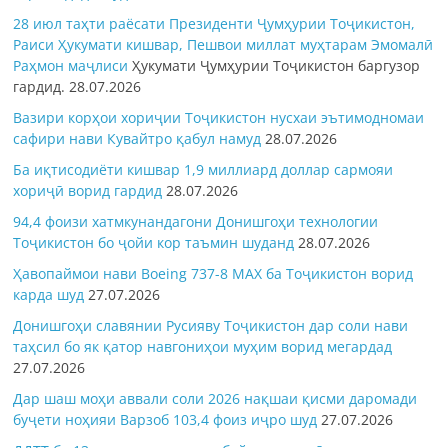
28 июл таҳти раёсати Президенти Ҷумҳурии Тоҷикистон,
Раиси Ҳукумати кишвар, Пешвои миллат муҳтарам Эмомалӣ
Раҳмон
маҷлиси
Ҳукумати Ҷумҳурии Тоҷикистон баргузор
гардид.
28.07.2026
Вазири корҳои хориҷии Тоҷикистон нусхаи эътимодномаи
сафири нави Кувайтро қабул намуд
28.07.2026
Ба иқтисодиёти кишвар 1,9 миллиард доллар сармояи
хориҷӣ ворид гардид
28.07.2026
94,4 фоизи хатмкунандагони Донишгоҳи технологии
Тоҷикистон бо ҷойи кор таъмин шуданд
28.07.2026
Ҳавопаймои нави Boeing 737-8 MAX ба Тоҷикистон ворид
карда шуд
27.07.2026
Донишгоҳи славянии Русияву Тоҷикистон дар соли нави
таҳсил бо як қатор навгониҳои муҳим ворид мегардад
27.07.2026
Дар шаш моҳи аввали соли 2026 нақшаи қисми даромади
буҷети ноҳияи Варзоб 103,4 фоиз иҷро шуд
27.07.2026