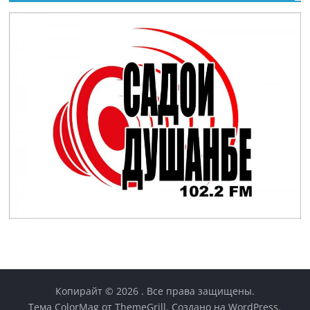
Копирайт © 2026
. Все права защищены.
Тема
ColorMag
от ThemeGrill. Создано на
WordPress
.