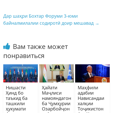
Дар шаҳри Бохтар Форуми 3-юми
байналмилалии содиротӣ доир мешавад
→
Вам также может
понравиться
Нишасти
Ҳайати
Маҳфили
Ҳинд бо
Маҷлиси
адабии
таъкид ба
намояндагон
Нависандаи
ташкили
ба Ҷумҳурии
халқии
ҳукумати
Озарбойҷон
Тоҷикистон