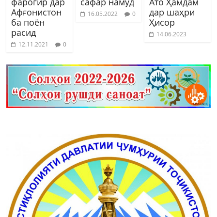
фарогир дар
сафар намуд
Ато Ҳамдам
Афғонистон
дар шаҳри
16.05.2022
0
ба поён
Ҳисор
расид
14.06.2023
12.11.2021
0