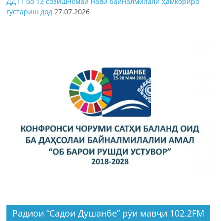
ДДТТ бо 13 созишномаи нави байналмилалӣ ҳамкориро
густариш дод
27.07.2026
Радиои “Садои Душанбе” рӯи мавҷи 102.2FM