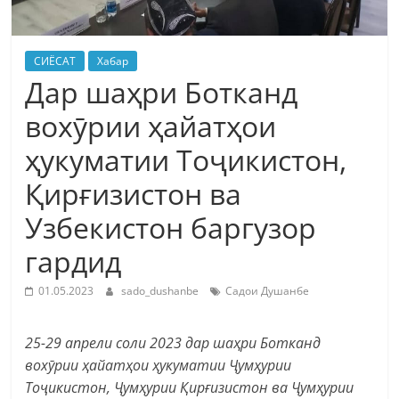
СИЁСАТ
Хабар
Дар шаҳри Ботканд
вохӯрии ҳайатҳои
ҳукуматии Тоҷикистон,
Қирғизистон ва
Узбекистон баргузор
гардид
01.05.2023
sado_dushanbe
Садои Душанбе
25-29 апрели соли 2023 дар шаҳри Ботканд
вохӯрии ҳайатҳои ҳукуматии Ҷумҳурии
Тоҷикистон, Ҷумҳурии Қирғизистон ва Ҷумҳурии