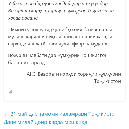
Узбекистон баргузор гардид. Дар ин хусус дар
Вазорати корҳои хориҷии Ҷумҳурии Тоҷикистон
хабар доданд.
Зимни гуфтушунид ҷонибҳо оид ба масъалаи
муайян кардани нуқтаи пайвастшавии хатҳои
сарҳади давлатӣ табодули афкор намуданд.
Вохӯрии навбатӣ дар Ҷумҳурии Тоҷикистон
барпо мегардад.
АКС: Вазорати корҳои хориҷии Ҷумҳурии
Тоҷикистон
←
21 май дар тамоми қаламрави Тоҷикистон
Дави миллӣ доир карда мешавад