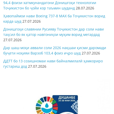
94,4 фоизи хатмкунандагони Донишгоҳи технологии
Тоҷикистон бо ҷойи кор таъмин шуданд
28.07.2026
Ҳавопаймои нави Boeing 737-8 MAX ба Тоҷикистон ворид
карда шуд
27.07.2026
Донишгоҳи славянии Русияву Тоҷикистон дар соли нави
таҳсил бо як қатор навгониҳои муҳим ворид мегардад
27.07.2026
Дар шаш моҳи аввали соли 2026 нақшаи қисми даромади
буҷети ноҳияи Варзоб 103,4 фоиз иҷро шуд
27.07.2026
ДДТТ бо 13 созишномаи нави байналмилалӣ ҳамкориро
густариш дод
27.07.2026