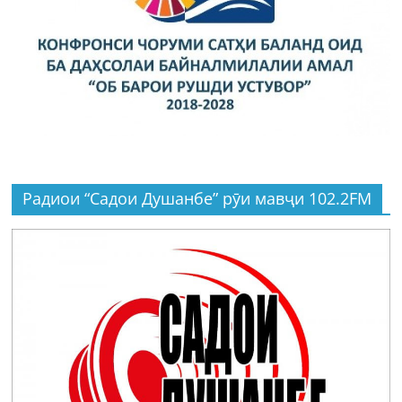
Радиои “Садои Душанбе” рӯи мавҷи 102.2FM