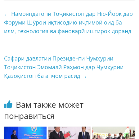
←
Намояндагони Тоҷикистон дар Ню-Йорк дар
Форуми Шӯрои иқтисодию иҷтимоӣ оид ба
илм, технология ва фановарӣ иштирок доранд
Сафари давлатии Президенти Ҷумҳурии
Тоҷикистон Эмомалӣ Раҳмон дар Ҷумҳурии
Қазоқистон ба анҷом расид
→
Вам также может
понравиться