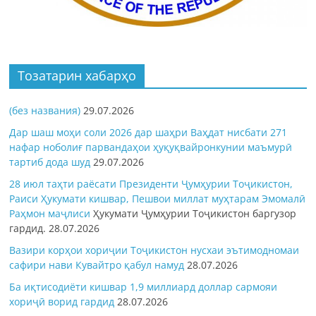
Тозатарин хабарҳо
(без названия)
29.07.2026
Дар шаш моҳи соли 2026 дар шаҳри Ваҳдат нисбати 271
нафар ноболиғ парвандаҳои ҳуқуқвайронкунии маъмурӣ
тартиб дода шуд
29.07.2026
28 июл таҳти раёсати Президенти Ҷумҳурии Тоҷикистон,
Раиси Ҳукумати кишвар, Пешвои миллат муҳтарам Эмомалӣ
Раҳмон
маҷлиси
Ҳукумати Ҷумҳурии Тоҷикистон баргузор
гардид.
28.07.2026
Вазири корҳои хориҷии Тоҷикистон нусхаи эътимодномаи
сафири нави Кувайтро қабул намуд
28.07.2026
Ба иқтисодиёти кишвар 1,9 миллиард доллар сармояи
хориҷӣ ворид гардид
28.07.2026