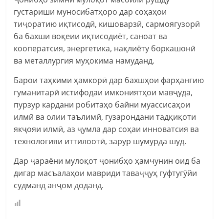
густариши муносибатҳоро дар соҳаҳои
тиҷоратию иқтисодӣ, кишоварзӣ, сармоягузорӣ
ба бахши воқеии иқтисодиёт, саноат ва
кооператсия, энергетика, нақлиёту боркашонӣ
ва металлургия муҳокима намуданд.
Барои таҳкими ҳамкорӣ дар бахшҳои фарҳангию
гуманитарӣ истифодаи имкониятҳои мавҷуда,
пурзур кардани робитаҳо байни муассисаҳои
илмӣ ва олии таълимӣ, гузарондани тадқиқоти
якҷояи илмӣ, аз ҷумла дар соҳаи инноватсия ва
технологияи иттилоотӣ, зарур шумурда шуд.
Дар ҷараёни мулоқот ҷонибҳо ҳамчунин оид ба
дигар масъалаҳои мавриди таваҷҷуҳ гуфтугӯйи
судманд анҷом доданд.