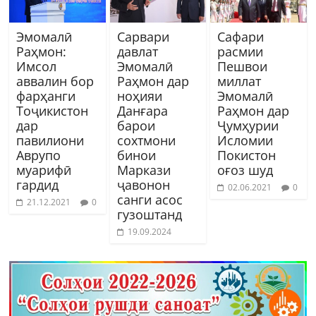
Эмомалӣ
Сарвари
Сафари
Раҳмон:
давлат
расмии
Имсол
Эмомалӣ
Пешвои
аввалин бор
Раҳмон дар
миллат
фарҳанги
ноҳияи
Эмомалӣ
Тоҷикистон
Данғара
Раҳмон дар
дар
барои
Ҷумҳурии
павилиони
сохтмони
Исломии
Аврупо
бинои
Покистон
муарифӣ
Маркази
оғоз шуд
гардид
ҷавонон
02.06.2021
0
санги асос
21.12.2021
0
гузоштанд
19.09.2024