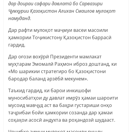
дар доираи сафари давлатӣ бо Сарвазири
Ҷумҳурии Қазоқистон Алихан Смаилов мулоқот
намуданд.
Дар рафти мулоқот маҷмуи васеи масоили
ҳамкории Тоҷикистону Қазоқистон баррасӣ
гардид.
Дар оғози вохӯрӣ Президенти мамлакат
муҳтарам Эмомалӣ Раҳмон иброз доштанд, ки
«Мо шарикии стратегиро бо Қазоқистони
бародар баланд арзёбӣ мекунем».
Таъкид гардид, ки барои инкишофи
муносибатҳои ду давлат имрӯз ҳамаи шароити
мусоид мавҷуд аст ва баҳри густариши онҳо
таҷрибаи бойи ҳамкории созанда дар ҳамаи
соҳаҳои асосӣ андухта ва роҳандозӣ шудааст.
Ҷонибҳо зимни мулоқот масоили рушду