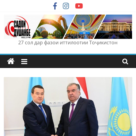
Skip
to
content
27 сол дар фазои иттилоотии Тоҷикистон