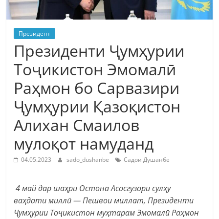
Президент
Президенти Ҷумҳурии
Тоҷикистон Эмомалӣ
Раҳмон бо Сарвазири
Ҷумҳурии Қазоқистон
Алихан Смаилов
мулоқот намуданд
04.05.2023
sado_dushanbe
Садои Душанбе
4 май дар шаҳри Остона Асосгузори сулҳу
ваҳдати миллӣ — Пешвои миллат, Президенти
Ҷумҳурии Тоҷикистон муҳтарам Эмомалӣ Раҳмон