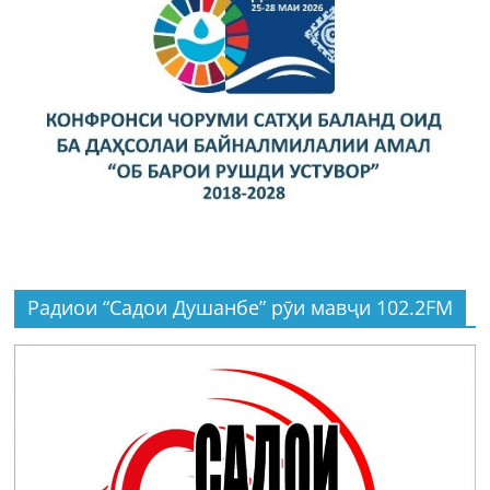
Радиои “Садои Душанбе” рӯи мавҷи 102.2FM