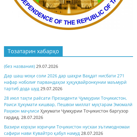
Тозатарин хабарҳо
(без названия)
29.07.2026
Дар шаш моҳи соли 2026 дар шаҳри Ваҳдат нисбати 271
нафар ноболиғ парвандаҳои ҳуқуқвайронкунии маъмурӣ
тартиб дода шуд
29.07.2026
28 июл таҳти раёсати Президенти Ҷумҳурии Тоҷикистон,
Раиси Ҳукумати кишвар, Пешвои миллат муҳтарам Эмомалӣ
Раҳмон
маҷлиси
Ҳукумати Ҷумҳурии Тоҷикистон баргузор
гардид.
28.07.2026
Вазири корҳои хориҷии Тоҷикистон нусхаи эътимодномаи
сафири нави Кувайтро қабул намуд
28.07.2026