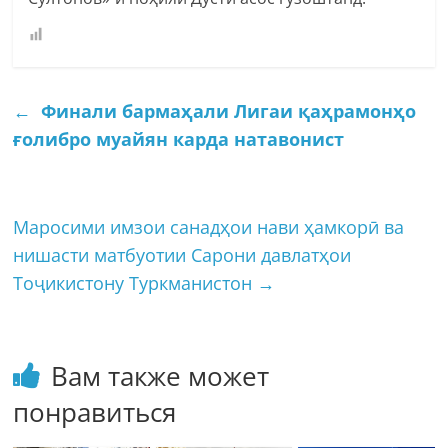
←
Финали бармаҳали Лигаи қаҳрамонҳо
ғолибро муайян карда натавонист
Маросими имзои санадҳои нави ҳамкорӣ ва
нишасти матбуотии Сарони давлатҳои
Тоҷикистону Туркманистон
→
Вам также может
понравиться