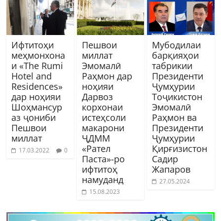
Ифтитоҳи
Пешвои
Мубодилаи
меҳмонхона
миллат
барқияҳои
и «The Rumi
Эмомалӣ
табрикии
Hotel and
Раҳмон дар
Президенти
Residences»
ноҳияи
Ҷумҳурии
дар ноҳияи
Дарвоз
Тоҷикистон
Шоҳмансур
корхонаи
Эмомалӣ
аз ҷониби
истеҳсоли
Раҳмон ва
Пешвои
макарони
Президенти
миллат
ҶДММ
Ҷумҳурии
«Рател
Қирғизистон
17.03.2022
0
Паста»-ро
Садир
ифтитоҳ
Жапаров
намуданд
27.05.2024
15.08.2023