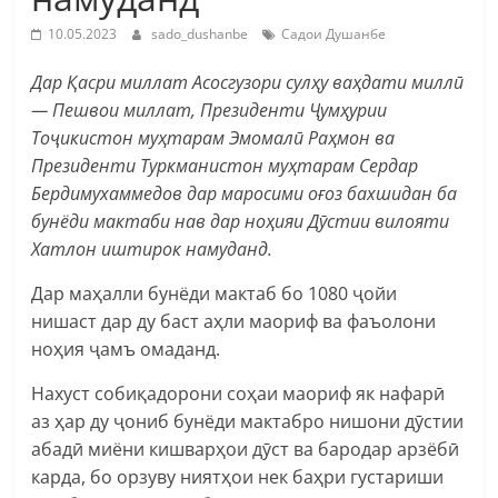
10.05.2023
sado_dushanbe
Садои Душанбе
Дар Қасри миллат Асосгузори сулҳу ваҳдати миллӣ
— Пешвои миллат, Президенти Ҷумҳурии
Тоҷикистон муҳтарам Эмомалӣ Раҳмон ва
Президенти Туркманистон муҳтарам Сердар
Бердимухаммедов дар маросими оғоз бахшидан ба
бунёди мактаби нав дар ноҳияи Дӯстии вилояти
Хатлон иштирок намуданд.
Дар маҳалли бунёди мактаб бо 1080 ҷойи
нишаст дар ду баст аҳли маориф ва фаъолони
ноҳия ҷамъ омаданд.
Нахуст собиқадорони соҳаи маориф як нафарӣ
аз ҳар ду ҷониб бунёди мактабро нишони дӯстии
абадӣ миёни кишварҳои дӯст ва бародар арзёбӣ
карда, бо орзуву ниятҳои нек баҳри густариши