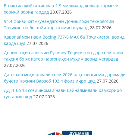
Ба иқтисодиёти кишвар 1,9 миллиард доллар сармояи
хориҷӣ ворид гардид
28.07.2026
94,4 фоизи хатмкунандагони Донишгоҳи технологии
Тоҷикистон бо ҷойи кор таъмин шуданд
28.07.2026
Ҳавопаймои нави Boeing 737-8 MAX ба Тоҷикистон ворид
карда шуд
27.07.2026
Донишгоҳи славянии Русияву Тоҷикистон дар соли нави
таҳсил бо як қатор навгониҳои муҳим ворид мегардад
27.07.2026
Дар шаш моҳи аввали соли 2026 нақшаи қисми даромади
буҷети ноҳияи Варзоб 103,4 фоиз иҷро шуд
27.07.2026
ДДТТ бо 13 созишномаи нави байналмилалӣ ҳамкориро
густариш дод
27.07.2026