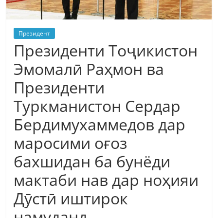
Президент
Президенти Тоҷикистон
Эмомалӣ Раҳмон ва
Президенти
Туркманистон Сердар
Бердимухаммедов дар
маросими оғоз
бахшидан ба бунёди
мактаби нав дар ноҳияи
Дӯстӣ иштирок
намуданд