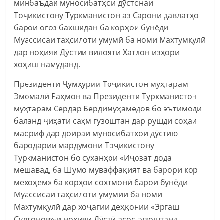
минбаъдаи муносибатҳои дӯстонаи
Тоҷикистону Туркманистон аз Сарони давлатҳо
барои оғоз бахшидан ба корҳои бунёди
Муассисаи таҳсилоти умумӣ ба номи Махтумқулӣ
дар ноҳияи Дӯстии вилояти Хатлон изҳори
хоҳиш намуданд.
Президенти Ҷумҳурии Тоҷикистон муҳтарам
Эмомалӣ Раҳмон ва Президенти Туркманистон
муҳтарам Сердар Бердимуҳамедов бо эътимоди
баланд ҷиҳати саҳм гузоштан дар рушди соҳаи
маориф дар доираи муносибатҳои дӯстию
бародарии мардумони Тоҷикистону
Туркманистон бо суханҳои «Иҷозат дода
мешавад, ба Шумо муваффақият ва барори кор
мехоҳем» ба корҳои сохтмонӣ барои бунёди
Муассисаи таҳсилоти умумии ба номи
Махтумқулӣ дар хоҷагии деҳқонии «Эргаш
Султонов»-и ноҳияи Дӯстӣ асос гузоштанд.